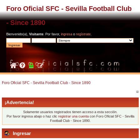
Foro Oficial SFC - Sevilla Football Club
- Since 1890
Bienvenido(a),
Visitante
. Por favor,
ingresa
o
regístrate
.
Foro Oficial SFC - Sevilla Football Club - Since 1890
¡Advertencia!
Solamente usuarios registrados tienen acceso a esta sección.
Por favor ingresa abajo o haz clic
registrar una cuenta
con Foro Oficial SFC - Sevilla
Football Club - Since 1890.
Ingresar