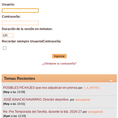
Usuario:
Contraseña:
Duración de la sesión en minutos:
Recordar siempre Usuario/Contraseña:
¿Olvidaste tu contraseña?
Temas Recientes
POSIBLES FICHAJES que nos adjudican en prensa
por
J_A_REYES
[
Hoy
a las 13:09]
JOSÉ IGNACIO NAVARRO. Director deportivo.
por
asturgabriel
[
Hoy
a las 10:01]
Re: Pre Temporada del Sevilla, durante la tda. 2026-27
por
asturgabriel
[
Ayer
a las 12:03]