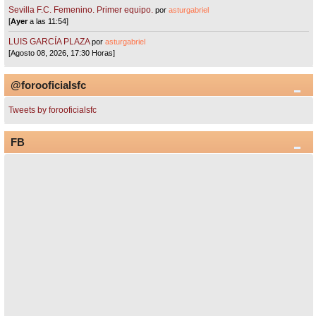
Sevilla F.C. Femenino. Primer equipo.
por
asturgabriel
[
Ayer
a las 11:54]
LUIS GARCÍA PLAZA
por
asturgabriel
[Agosto 08, 2026, 17:30 Horas]
@forooficialsfc
Tweets by forooficialsfc
FB