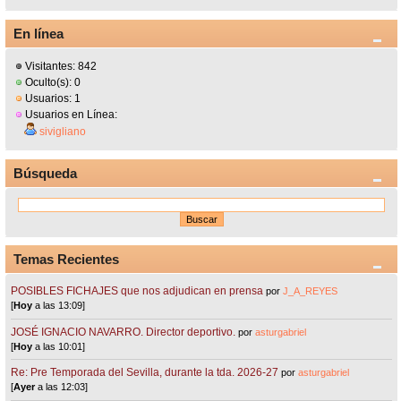
En línea
Visitantes: 842
Oculto(s): 0
Usuarios: 1
Usuarios en Línea:
sivigliano
Búsqueda
Temas Recientes
POSIBLES FICHAJES que nos adjudican en prensa
por
J_A_REYES
[
Hoy
a las 13:09]
JOSÉ IGNACIO NAVARRO. Director deportivo.
por
asturgabriel
[
Hoy
a las 10:01]
Re: Pre Temporada del Sevilla, durante la tda. 2026-27
por
asturgabriel
[
Ayer
a las 12:03]