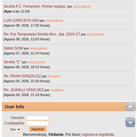
Sevilla F.C. Femenino. Primer equipo.
por
asturgabriel
[
Ayer
a las 11:54]
LUIS GARCÍA PLAZA
por
asturgabriel
[Agosto 08, 2026, 17:30 Horas]
Re: Pre Temporada Sevilla Atco., tda. 2026-27
por
asturgabriel
[Agosto 08, 2026, 12:03 Horas]
Djibril SOW
por
asturgabriel
[Agosto 07, 2026, 11:14 Horas]
Sevilla "C"
por
asturgabriel
[Agosto 06, 2026, 18:13 Horas]
Re: FRAN GONZÁLEZ
por
drodgom
[Agosto 04, 2026, 22:33 Horas]
Re: JUANLU SÁNCHEZ
por
sivigliano
[Agosto 04, 2026, 21:14 Horas]
User Info
Usuario:
Contraseña:
Bienvenido(a),
Visitante
. Por favor,
ingresa
o
regístrate
.