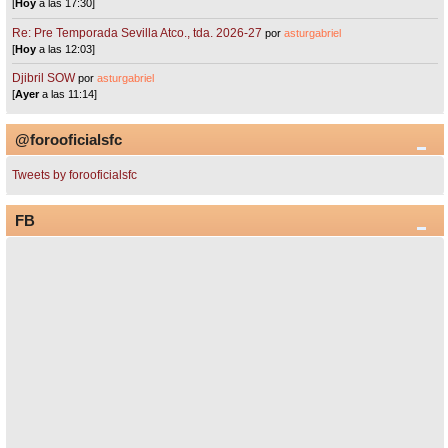
[
Hoy
a las 17:30]
Re: Pre Temporada Sevilla Atco., tda. 2026-27
por
asturgabriel
[
Hoy
a las 12:03]
Djibril SOW
por
asturgabriel
[
Ayer
a las 11:14]
@forooficialsfc
Tweets by forooficialsfc
FB