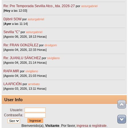
Re: Pre Temporada Sevilla Atco., tda. 2026-27
por
asturgabriel
[
Hoy
a las 12:03]
Djibril SOW
por
asturgabriel
[
Ayer
a las 11:14]
Sevilla "C"
por
asturgabriel
[Agosto 06, 2026, 18:13 Horas]
Re: FRAN GONZÁLEZ
por
drodgom
[Agosto 04, 2026, 22:33 Horas]
Re: JUANLU SÁNCHEZ
por
sivigliano
[Agosto 04, 2026, 21:14 Horas]
RAFA MIR
por
sivigliano
[Agosto 04, 2026, 21:03 Horas]
LA AFICIÓN
por
arrebato
[Agosto 03, 2026, 13:11 Horas]
User Info
Usuario:
Contraseña:
Bienvenido(a),
Visitante
. Por favor,
ingresa
o
regístrate
.