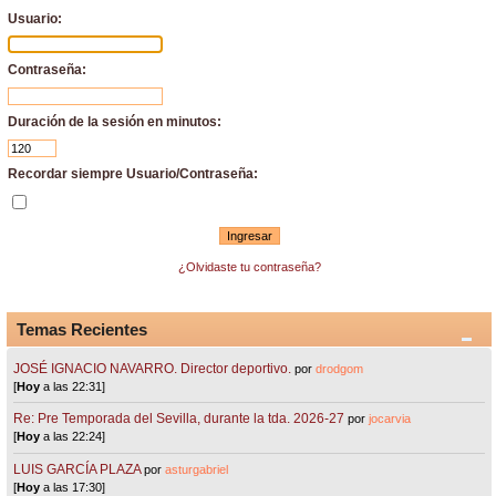
Usuario:
Contraseña:
Duración de la sesión en minutos:
Recordar siempre Usuario/Contraseña:
¿Olvidaste tu contraseña?
Temas Recientes
JOSÉ IGNACIO NAVARRO. Director deportivo.
por
drodgom
[
Hoy
a las 22:31]
Re: Pre Temporada del Sevilla, durante la tda. 2026-27
por
jocarvia
[
Hoy
a las 22:24]
LUIS GARCÍA PLAZA
por
asturgabriel
[
Hoy
a las 17:30]