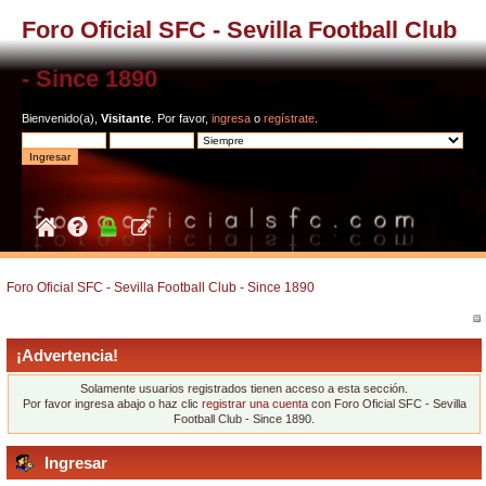
Foro Oficial SFC - Sevilla Football Club
- Since 1890
Bienvenido(a),
Visitante
. Por favor,
ingresa
o
regístrate
.
Foro Oficial SFC - Sevilla Football Club - Since 1890
¡Advertencia!
Solamente usuarios registrados tienen acceso a esta sección.
Por favor ingresa abajo o haz clic
registrar una cuenta
con Foro Oficial SFC - Sevilla
Football Club - Since 1890.
Ingresar