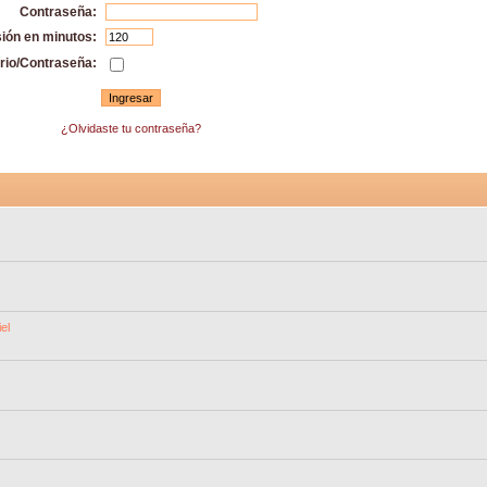
Contraseña:
sión en minutos:
rio/Contraseña:
¿Olvidaste tu contraseña?
el