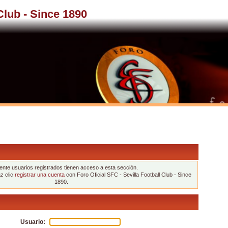
 Club - Since 1890
nte usuarios registrados tienen acceso a esta sección.
az clic
registrar una cuenta
con Foro Oficial SFC - Sevilla Football Club - Since
1890.
Usuario: