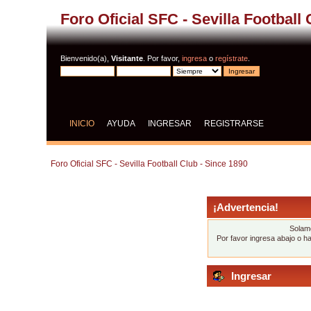
Foro Oficial SFC - Sevilla Football
Bienvenido(a),
Visitante
. Por favor,
ingresa
o
regístrate
.
INICIO
AYUDA
INGRESAR
REGISTRARSE
Foro Oficial SFC - Sevilla Football Club - Since 1890
¡Advertencia!
Solame
Por favor ingresa abajo o h
Ingresar