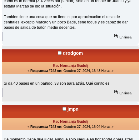
como es lo normal (3-4 veces por partido), solo en un rebote de Juanlu y ya
estaba Marcao se dio la situación.
También tiene una cosa que no tiene ni por aproximación el resto de
centrales, excepto Marcao y un poco Badé, tiene toque y es capaz de dar
pases de salida de balón medio decentes.
En línea
drodgom
Re: Nemanja Gudelj
«
Respuesta #242 en:
Octubre 27, 2024, 16:43 Horas »
Si da 40 pases en un partido, 38 son para atrás. Qué cortito es.
En línea
jmpn
Re: Nemanja Gudelj
«
Respuesta #243 en:
Octubre 27, 2024, 18:04 Horas »
De momento, tiene que jugar, aunque solo juegue en horizontal y para atrás,