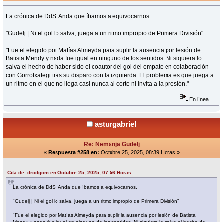
La crónica de DdS. Anda que íbamos a equivocarnos.
"Gudelj | Ni el gol lo salva, juega a un ritmo impropio de Primera División"
"Fue el elegido por Matías Almeyda para suplir la ausencia por lesión de
Batista Mendy y nada fue igual en ninguno de los sentidos. Ni siquiera lo
salva el hecho de haber sido el coautor del gol del empate en colaboración
con Gorrotxategi tras su disparo con la izquierda. El problema es que juega a
un ritmo en el que no llega casi nunca al corte ni invita a la presión."
En línea
asturgabriel
Re: Nemanja Gudelj
«
Respuesta #258 en:
Octubre 25, 2025, 08:39 Horas »
Cita de: drodgom en Octubre 25, 2025, 07:56 Horas
La crónica de DdS. Anda que íbamos a equivocarnos.
"Gudelj | Ni el gol lo salva, juega a un ritmo impropio de Primera División"
"Fue el elegido por Matías Almeyda para suplir la ausencia por lesión de Batista
Mendy y nada fue igual en ninguno de los sentidos. Ni siquiera lo salva el hecho de