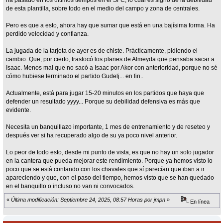
ha pasado en los últimos tiempos en el SFC, lo cual es signo de la debilidad
de esta plantilla, sobre todo en el medio del campo y zona de centrales.
Pero es que a esto, ahora hay que sumar que está en una bajísima forma. Ha
perdido velocidad y confianza.
La jugada de la tarjeta de ayer es de chiste. Prácticamente, pidiendo el
cambio. Que, por cierto, trastocó los planes de Almeyda que pensaba sacar a
Isaac. Menos mal que no sacó a Isaac por Akor con anterioridad, porque no sé
cómo hubiese terminado el partido Gudelj... en fin..
Actualmente, está para jugar 15-20 minutos en los partidos que haya que
defender un resultado yyyy... Porque su debilidad defensiva es más que
evidente.
Necesita un banquillazo importante, 1 mes de entrenamiento y de reseteo y
después ver si ha recuperado algo de su ya poco nivel anterior.
Lo peor de todo esto, desde mi punto de vista, es que no hay un solo jugador
en la cantera que pueda mejorar este rendimiento. Porque ya hemos visto lo
poco que se está contando con los chavales que sí parecían que iban a ir
apareciendo y que, con el paso del tiempo, hemos visto que se han quedado
en el banquillo o incluso no van ni convocados.
«
Última modificación: Septiembre 24, 2025, 08:57 Horas por jmpn
»
En línea