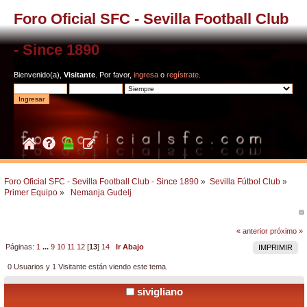
Foro Oficial SFC - Sevilla Football Club
- Since 1890
Bienvenido(a),
Visitante
. Por favor,
ingresa
o
regístrate
.
Foro Oficial SFC - Sevilla Football Club - Since 1890
»
Sevilla Fútbol Club
»
Primer Equipo
»
 Nemanja Gudelj
« anterior
próximo »
Páginas:
1
...
9
10
11
12
[
13
]
14
Ir Abajo
IMPRIMIR
0 Usuarios y 1 Visitante están viendo este tema.
sivigliano