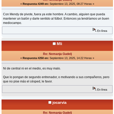
«
Respuesta #249 en:
Septiembre 13, 2025, 08:27 Horas »
Con Mendy de pivote, fuera ya este hombre. A cambio, alguien que pueda
mantener un balón y darle sentido al fútbol. Entonces ya tendríamos un buen
mediocampo.
En línea
Mli
Re: Nemanja Gudelj
«
Respuesta #250 en:
Septiembre 13, 2025, 14:22 Horas »
Ni de central ni en el medio, es muy malo.
Que lo pongan de segundo entrenador, o motivando a sus compañeros, pero
que no pise más el césped, le favor.
En línea
jocarvia
Re: Nemanja Gudelj