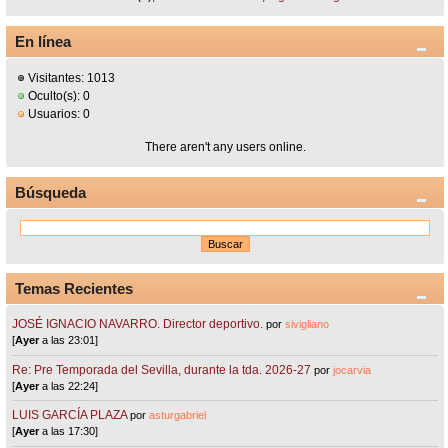
En línea
Visitantes: 1013
Oculto(s): 0
Usuarios: 0
There aren't any users online.
Búsqueda
Temas Recientes
JOSÉ IGNACIO NAVARRO. Director deportivo.
por
sivigliano
[
Ayer
a las 23:01]
Re: Pre Temporada del Sevilla, durante la tda. 2026-27
por
jocarvia
[
Ayer
a las 22:24]
LUIS GARCÍA PLAZA
por
asturgabriel
[
Ayer
a las 17:30]