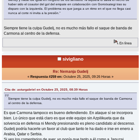
haber sido el coautor del gol del empate en colaboración con Gorrotxategi tras su
disparo con la izquierda. El problema es que juega a un ritmo en el que no llega casi
nunca al corte ni invita a la presión."
Siempre tiene la culpa Gudelj, no es mucho más fallo el saque de banda de
Carmona al centro de la defensa.
En línea
sivigliano
Re: Nemanja Gudelj
«
Respuesta #259 en:
Octubre 25, 2025, 09:26 Horas »
Cita de: asturgabriel en Octubre 25, 2025, 08:39 Horas
Siempre tiene la culpa Gudelj, no es mucho más fallo el saque de banda de Carmona
al centro de la defensa.
Es que Carmona tampoco es bueno defendiendo. En ataque sí se incorpora
bien. Lo único que está claro es que este equipo sin Azpilikueta que da
solvencia en defensa ni Mendy presionando es pleno candidato al descenso.
Gudelj podría hacerle un favor al club que tanto le ha dado e irse en enero a
Arabia, Qatar o Serbia.
Si ves los comentarios de ayer, yo ponía que tanto a él como a Januzaj