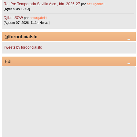
Re: Pre Temporada Sevilla Atco., tda. 2026-27
por
asturgabriel
[
Ayer
a las 12:03]
Djibril SOW
por
asturgabriel
[Agosto 07, 2026, 11:14 Horas]
@forooficialsfc
Tweets by forooficialsfc
FB