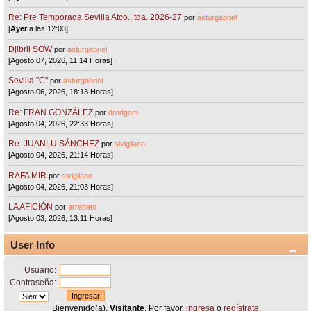
Re: Pre Temporada Sevilla Atco., tda. 2026-27
por
asturgabriel
[
Ayer
a las 12:03]
Djibril SOW
por
asturgabriel
[Agosto 07, 2026, 11:14 Horas]
Sevilla "C"
por
asturgabriel
[Agosto 06, 2026, 18:13 Horas]
Re: FRAN GONZÁLEZ
por
drodgom
[Agosto 04, 2026, 22:33 Horas]
Re: JUANLU SÁNCHEZ
por
sivigliano
[Agosto 04, 2026, 21:14 Horas]
RAFA MIR
por
sivigliano
[Agosto 04, 2026, 21:03 Horas]
LA AFICIÓN
por
arrebato
[Agosto 03, 2026, 13:11 Horas]
User Info
Usuario:
Contraseña:
Bienvenido(a),
Visitante
. Por favor,
ingresa
o
regístrate
.