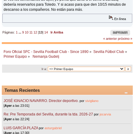
debería reservarlos para Toledo. Y si acaso para que den 10/15 minutos de
descanso a los compañeros. No están para más.
En línea
Páginas:
1
...
9
10
11
12
[
13
]
14
Ir Arriba
IMPRIMIR
« anterior
próximo »
Foro Oficial SFC - Sevilla Football Club - Since 1890
»
Sevilla Fútbol Club
»
Primer Equipo
»
 Nemanja Gudelj
Ir a:
Temas Recientes
JOSÉ IGNACIO NAVARRO. Director deportivo.
por
sivigliano
[
Ayer
a las 23:01]
Re: Pre Temporada del Sevilla, durante la tda. 2026-27
por
jocarvia
[
Ayer
a las 22:24]
LUIS GARCÍA PLAZA
por
asturgabriel
[
Ayer
a las 17:30]