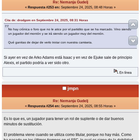
Re: Nemanja Gudelj
«
Respuesta #253 en:
Septiembre 24, 2025, 08:48 Horas »
Cita de: drodgom en Septiembre 24, 2025, 08:31 Horas
No hay crónica o foro que no le atice por el partidito que se ha marcado. Vino siendo
un jugador del montón y se irá siendo un jugador muy del montón.
Qué ganitas de dejar de verlo trotar con nuestra camiseta.
Si ayer en vez de Arko Adams está Isaac y en vez de Ejuke sale de principio
Alexis, el partido podría a ver sido otro.
En línea
jmpn
Re: Nemanja Gudelj
«
Respuesta #254 en:
Septiembre 24, 2025, 08:55 Horas »
Es lo que es, un jugador para tener un rol de suplente o de dar buenos
minutos de sustitución.
El problema viene cuando se utiliza como titular, porque no hay más. Como