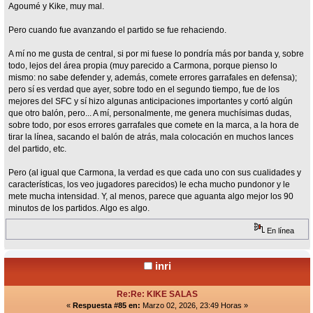
Agoumé y Kike, muy mal.
Pero cuando fue avanzando el partido se fue rehaciendo.
A mí no me gusta de central, si por mi fuese lo pondría más por banda y, sobre
todo, lejos del área propia (muy parecido a Carmona, porque pienso lo
mismo: no sabe defender y, además, comete errores garrafales en defensa);
pero sí es verdad que ayer, sobre todo en el segundo tiempo, fue de los
mejores del SFC y sí hizo algunas anticipaciones importantes y cortó algún
que otro balón, pero... A mí, personalmente, me genera muchísimas dudas,
sobre todo, por esos errores garrafales que comete en la marca, a la hora de
tirar la línea, sacando el balón de atrás, mala colocación en muchos lances
del partido, etc.
Pero (al igual que Carmona, la verdad es que cada uno con sus cualidades y
características, los veo jugadores parecidos) le echa mucho pundonor y le
mete mucha intensidad. Y, al menos, parece que aguanta algo mejor los 90
minutos de los partidos. Algo es algo.
En línea
inri
Re:Re: KIKE SALAS
«
Respuesta #85 en:
Marzo 02, 2026, 23:49 Horas »