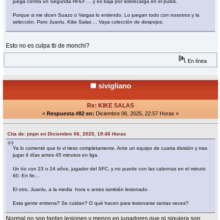
juega contra un Segunda RFEF ... y es baja por sobrecarga en el pubis.
Porque si me dicen Suazo o Vargas lo entiendo. Lo juegan todo con nosotros y la
selección. Pero Juanlu, Kike Salas ... Vaya colección de despojos.
Esto no es culpa tb de monchi?
En línea
sivigliano
Re: KIKE SALAS
«
Respuesta #82 en:
Diciembre 06, 2025, 22:57 Horas »
Cita de: jmpn en Diciembre 06, 2025, 19:46 Horas
Ya lo comenté que lo vi tieso completamente. Ante un equipo de cuarta división y tras
jugar 4 días antes 45 minutos en liga.
Un tío con 23 o 24 años, jugador del SFC, y no puede con las calzonas en el minuto
60. En fin...
El otro, Juanlu, a la media hora o antes también lesionado.
Esta gente entrena? Se cuidan? O qué hacen para lesionarse tantas veces?
Normal no son tantas lesiones y menos en jugadores que ni siquiera son