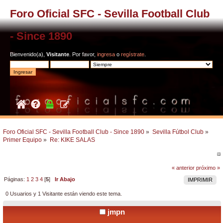
Foro Oficial SFC - Sevilla Football Club
- Since 1890
Bienvenido(a),
Visitante
. Por favor,
ingresa
o
regístrate
.
Foro Oficial SFC - Sevilla Football Club - Since 1890
»
Sevilla Fútbol Club
»
Primer Equipo
»
Re: KIKE SALAS
« anterior
próximo »
Páginas:
1
2
3
4
[
5
]
Ir Abajo
IMPRIMIR
0 Usuarios y 1 Visitante están viendo este tema.
jmpn