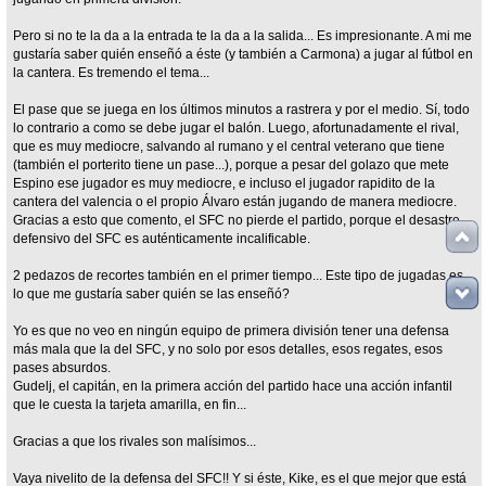
Pero si no te la da a la entrada te la da a la salida... Es impresionante. A mi me
gustaría saber quién enseñó a éste (y también a Carmona) a jugar al fútbol en
la cantera. Es tremendo el tema...
El pase que se juega en los últimos minutos a rastrera y por el medio. Sí, todo
lo contrario a como se debe jugar el balón. Luego, afortunadamente el rival,
que es muy mediocre, salvando al rumano y el central veterano que tiene
(también el porterito tiene un pase...), porque a pesar del golazo que mete
Espino ese jugador es muy mediocre, e incluso el jugador rapidito de la
cantera del valencia o el propio Álvaro están jugando de manera mediocre.
Gracias a esto que comento, el SFC no pierde el partido, porque el desastre
defensivo del SFC es auténticamente incalificable.
2 pedazos de recortes también en el primer tiempo... Este tipo de jugadas es
lo que me gustaría saber quién se las enseñó?
Yo es que no veo en ningún equipo de primera división tener una defensa
más mala que la del SFC, y no solo por esos detalles, esos regates, esos
pases absurdos.
Gudelj, el capitán, en la primera acción del partido hace una acción infantil
que le cuesta la tarjeta amarilla, en fin...
Gracias a que los rivales son malísimos...
Vaya nivelito de la defensa del SFC!! Y si éste, Kike, es el que mejor que está