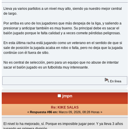
Lleva ya varios partidos a un nivel muy alto, siendo ya nuestro mejor central
de largo.
Por arriba es uno de los jugadores que más despeja de la liga, y saliendo a
presionar y anticipar también es muy bueno. Su principal debe es sacar el
balón jugado porque le falta calidad y a veces comete pérdidas peligrosas.
En esta última racha está jugando como un veterano en el sentido de que si
sale de posición la jugada acaba en robo o falta, pero no deja que la jugada
continúe con él fuera de sitio.
No es central de selección, pero para un equipo que no abuse de intentar
sacar el balón jugado es un futbolista muy interesante.
En línea
jmpn
Re: KIKE SALAS
«
Respuesta #86 en:
Marzo 09, 2026, 08:28 Horas »
El nivel lo ha mejorado, sí. Porque es imposible jugar peor. Y ya lleva 3 años
jugando en primera división.