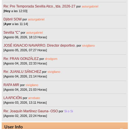
Re: Pre Temporada Sevilla Atco., tda. 2026-27
por
asturgabriel
[
Hoy
a las 12:03]
Djibril SOW
por
asturgabriel
[
Ayer
a las 11:14]
Sevilla "C"
por
asturgabriel
[Agosto 06, 2026, 18:13 Horas]
JOSÉ IGNACIO NAVARRO. Director deportivo.
por
sivigliano
[Agosto 05, 2026, 07:27 Horas]
Re: FRAN GONZÁLEZ
por
drodgom
[Agosto 04, 2026, 22:33 Horas]
Re: JUANLU SÁNCHEZ
por
sivigliano
[Agosto 04, 2026, 21:14 Horas]
RAFA MIR
por
sivigliano
[Agosto 04, 2026, 21:03 Horas]
LA AFICIÓN
por
arrebato
[Agosto 03, 2026, 13:11 Horas]
Re: Joaquín Martínez Gauna- OSO
por
Si o Si
[Agosto 02, 2026, 22:24 Horas]
User Info