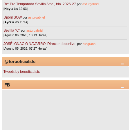
Re: Pre Temporada Sevilla Atco., tda. 2026-27
por
asturgabriel
[
Hoy
a las 12:03]
Djibril SOW
por
asturgabriel
[
Ayer
a las 11:14]
Sevilla "C"
por
asturgabriel
[Agosto 06, 2026, 18:13 Horas]
JOSÉ IGNACIO NAVARRO. Director deportivo.
por
sivigliano
[Agosto 05, 2026, 07:27 Horas]
@forooficialsfc
Tweets by forooficialsfc
FB