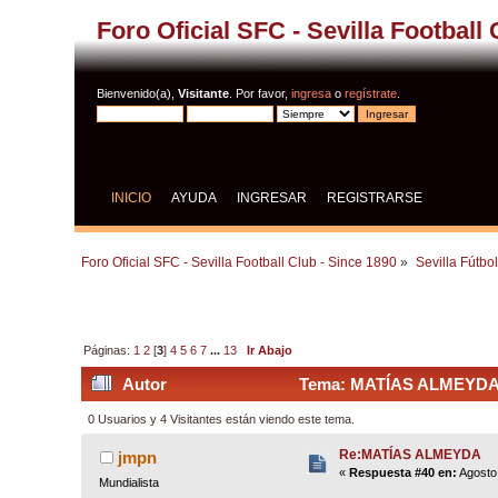
Foro Oficial SFC - Sevilla Football
Bienvenido(a),
Visitante
. Por favor,
ingresa
o
regístrate
.
INICIO
AYUDA
INGRESAR
REGISTRARSE
Foro Oficial SFC - Sevilla Football Club - Since 1890
»
Sevilla Fútbo
Páginas:
1
2
[
3
]
4
5
6
7
...
13
Ir Abajo
Autor
Tema: MATÍAS ALMEYDA (
0 Usuarios y 4 Visitantes están viendo este tema.
Re:MATÍAS ALMEYDA
jmpn
«
Respuesta #40 en:
Agosto 
Mundialista