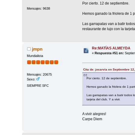
Por cierto. 12 de septiembre.
Mensajes: 9638
Hemos ganado la friolera de 1 p
Las garrapatas van a batir todo
restaurante de lujo con la tarjeta 
Re:MATÍAS ALMEYDA
jmpn
«
Respuesta #51 en:
Septiem
Mundialista
Cita de: jocarvia en Septiembre 12
Mensajes: 20675
Por cierto. 12 de septiembre.
Sexo:
SIEMPRE SFC
Hemos ganado la friolera de 1 par
Las garrapatas van a batir todos 
tarjeta del club. Y a vivir.
A vivir alegres!
Carpe Diem