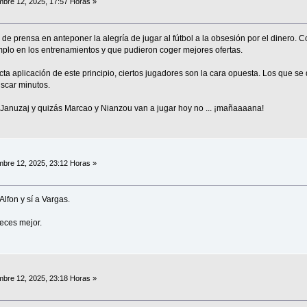
bre 12, 2025, 17:57 Horas »
de prensa en anteponer la alegría de jugar al fútbol a la obsesión por el dinero. Co
plo en los entrenamientos y que pudieron coger mejores ofertas.
icta aplicación de este principio, ciertos jugadores son la cara opuesta. Los que s
uscar minutos.
 Januzaj y quizás Marcao y Nianzou van a jugar hoy no ... ¡mañaaaana!
bre 12, 2025, 23:12 Horas »
lfon y sí a Vargas.
eces mejor.
bre 12, 2025, 23:18 Horas »