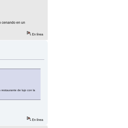
án cenando en un
En línea
restaurante de lujo con la
En línea