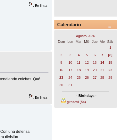
En línea
Calendario
Agosto 2026
Dom
Lun
Mar
Mié
Jue
Vie
Sáb
1
2
3
4
5
6
7
[8]
9
10
11
12
13
14
15
16
17
18
19
20
21
22
23
24
25
26
27
28
29
 vendiendo colchas. Qué
30
31
- Birthdays -
En línea
girasevi (54)
a. Con una defensa
a división.