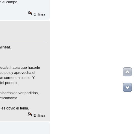
n el campo.
En línea
linear.
etafe, había que hacerle
equipos y aprovecha el
n córner en cortito. Y
el portero.
 hartos de ver partidos,
cticamente.
 es obvio el tema.
En línea