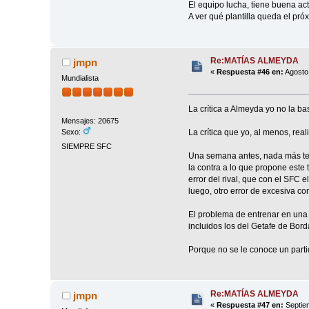
El equipo lucha, tiene buena a
A ver qué plantilla queda el pró
Re:MATÍAS ALMEYDA
jmpn
«
Respuesta #46 en:
Agosto 
Mundialista
La crítica a Almeyda yo no la ba
Mensajes: 20675
La crítica que yo, al menos, reali
Sexo:
SIEMPRE SFC
Una semana antes, nada más ter
la contra a lo que propone este 
error del rival, que con el SFC e
luego, otro error de excesiva co
El problema de entrenar en una 
incluidos los del Getafe de Bo
Porque no se le conoce un partid
Re:MATÍAS ALMEYDA
jmpn
«
Respuesta #47 en:
Septiem