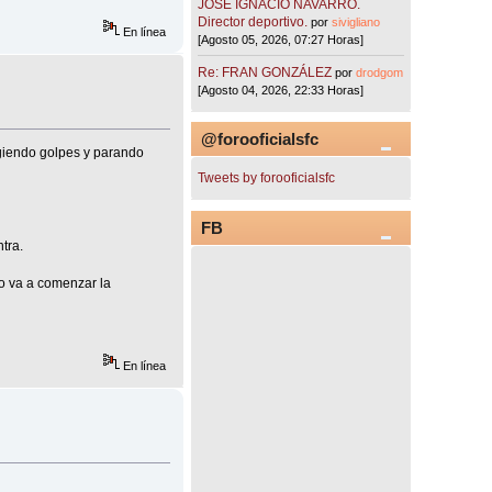
JOSÉ IGNACIO NAVARRO.
Director deportivo.
por
sivigliano
En línea
[Agosto 05, 2026, 07:27 Horas]
Re: FRAN GONZÁLEZ
por
drodgom
[Agosto 04, 2026, 22:33 Horas]
@forooficialsfc
ngiendo golpes y parando
Tweets by forooficialsfc
FB
tra.
to va a comenzar la
En línea