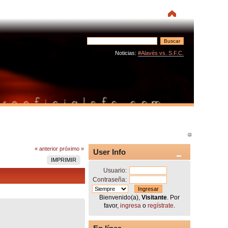
Noticias:
#Alavés vs. S.F.C.
« anterior
próximo »
User Info
IMPRIMIR
Usuario:
Contraseña:
Bienvenido(a),
Visitante
. Por
favor,
ingresa
o
regístrate
.