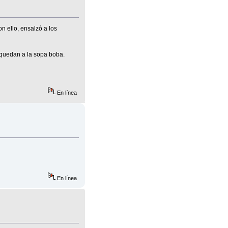
n ello, ensalzó a los
e quedan a la sopa boba.
En línea
En línea