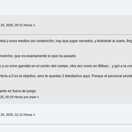
26, 2025, 00:31 Horas »
ral y esos medios sin contención, hay que jugar cerrados, y tirándote al suelo, fi
aproveche, que es exactamente lo que ha pasado.
y un error garrafal en el centro del campo, otra vez como en Bilbao... y gol a la con
ría a 0 es el objetivo, sino te quedan 2 telediarios aquí. Porque el personal pron
anto en fuera de juego
025, 00:33 Horas por jmpn
»
26, 2025, 01:12 Horas »