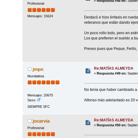
«
Respuesta #48 en:
Septiem
Profesional
Mensajes: 15624
Destacó e hizo énfasis en rueda 
veteranos que están dando ejem
Un poco rollo todo, pero en estr
Los que prefieren el sueldo a b
Preveo pues que Peque, Ferllo,
Re:MATÍAS ALMEYDA
jmpn
«
Respuesta #49 en:
Septiem
Mundialista
No tenía que haber cambiado a A
Mensajes: 20675
Alfonso más adelantado es 20 v
Sexo:
SIEMPRE SFC
Re:MATÍAS ALMEYDA
jocarvia
«
Respuesta #50 en:
Septiem
Profesional