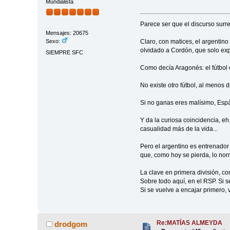
Mundialista
Parece ser que el discurso surrea
Mensajes: 20675
Claro, con matices, el argentino
Sexo:
olvidado a Cordón, que solo expu
SIEMPRE SFC
Como decía Aragonés: el fútbol es
No existe otro fútbol, al menos
Si no ganas eres malísimo, Esp
Y da la curiosa coincidencia, e
casualidad más de la vida...
Pero el argentino es entrenador
que, como hoy se pierda, lo nor
La clave en primera división, 
Sobre todo aquí, en el RSP. Si 
Si se vuelve a encajar primero,
Re:MATÍAS ALMEYDA
drodgom