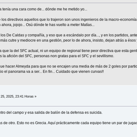
a tenía una cara como de... dónde me he metido yo...
os directivos aquellos que lo trajeron son unos ingenieros de la macro-economía in
ahora, jojojo... Osú dónde te has vuelto a meter Matías...
los De Caldas y compañía, y eso que a escándalo por día..., y en los partidos, ant
 más cutre y mediocre en una gestión, peor lo de ahora, insisto, dejan atrás a ésos
 que la del SFC actual, ni un equipo de regional tiene peor directiva que esta gen
 la afición del SFC, personas non gratas para el SFC y el sevillismo.
que hacer Almeyda para que no se encajen una media de más de 2 goles por partid
io el panorama va a ser... En fin... Cuidado que vienen curvas!!
25, 2025, 23:41 Horas »
ntro del campo y esa salida de balón de la defensa es suicida.
rás de otro. Esto no es Grecia. Aquí prácticamente cada equipo tiene un par de jugad