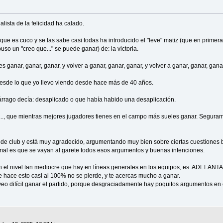
lista de la felicidad ha calado.
 que es cuco y se las sabe casi todas ha introducido el "leve" matiz (que en primera
so un "creo que..." se puede ganar) de: la victoria.
 ganar, ganar, ganar, y volver a ganar, ganar, ganar, y volver a ganar, ganar, ganar,
 desde lo que yo llevo viendo desde hace más de 40 años.
árrago decía: desaplicado o que había habido una desaplicación.
h..., que mientras mejores jugadores tienes en el campo más sueles ganar. Segura
 de club y está muy agradecido, argumentando muy bien sobre ciertas cuestiones b
mal es que se vayan al garete todos esos argumentos y buenas intenciones.
con el nivel tan mediocre que hay en líneas generales en los equipos, es: ADE
se hace esto casi al 100% no se pierde, y te acercas mucho a ganar.
 veo difícil ganar el partido, porque desgraciadamente hay poquitos argumentos en 