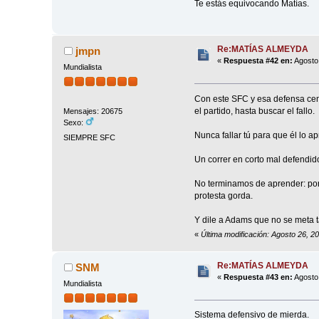
Te estás equivocando Matías.
Re:MATÍAS ALMEYDA
jmpn
«
Respuesta #42 en:
Agosto 
Mundialista
Con este SFC y esa defensa cent
el partido, hasta buscar el fallo.
Mensajes: 20675
Sexo:
Nunca fallar tú para que él lo 
SIEMPRE SFC
Un correr en corto mal defendido 
No terminamos de aprender: porte
protesta gorda.
Y dile a Adams que no se meta t
«
Última modificación: Agosto 26, 2
Re:MATÍAS ALMEYDA
SNM
«
Respuesta #43 en:
Agosto 
Mundialista
Sistema defensivo de mierda.