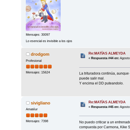
Mensajes: 30097
Lo esencial es invisible a los ojos
Re:MATÍAS ALMEYDA
drodgom
«
Respuesta #44 en:
Agosto 
Profesional
Mensajes: 15624
La trituradora continúa, aunque
puede salir mal.
Y encima el DD puteandolo.
Re:MATÍAS ALMEYDA
sivigliano
«
Respuesta #45 en:
Agosto 
Amatéur
Mensajes: 7398
No puedo criticar a un entrenad
compuesta por Carmona, Kike Sal