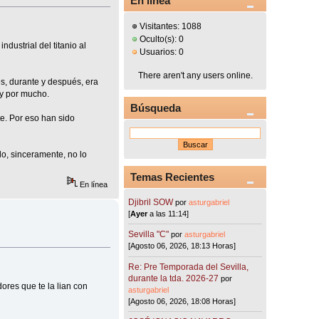
En línea
Visitantes: 1088
Oculto(s): 0
dustrial del titanio al
Usuarios: 0
There aren't any users online.
es, durante y después, era
 y por mucho.
Búsqueda
te. Por eso han sido
o, sinceramente, no lo
Temas Recientes
En línea
Djibril SOW
por
asturgabriel
[
Ayer
a las 11:14]
Sevilla "C"
por
asturgabriel
[Agosto 06, 2026, 18:13 Horas]
Re: Pre Temporada del Sevilla,
durante la tda. 2026-27
por
ores que te la lian con
asturgabriel
[Agosto 06, 2026, 18:08 Horas]