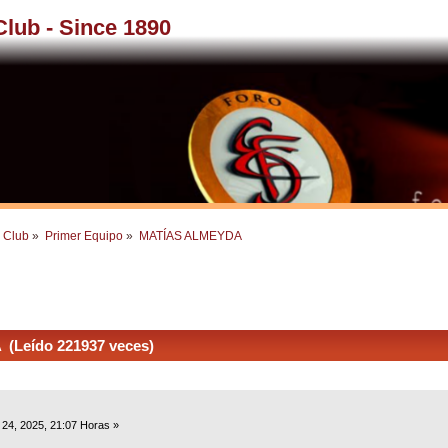
 Club - Since 1890
l Club
»
Primer Equipo
»
MATÍAS ALMEYDA
Leído 221937 veces)
24, 2025, 21:07 Horas »