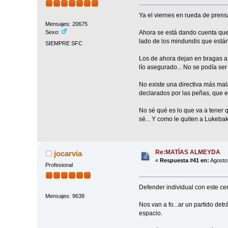
Ya el viernes en rueda de prens
Mensajes: 20675
Ahora se está dando cuenta que l
Sexo:
lado de los mindundis que están 
SIEMPRE SFC
Los de ahora dejan en bragas a 
lío asegurado... No se podía ser
No existe una directiva más mala
declarados por las peñas, que es
No sé qué es lo que va a tener 
sé... Y como le quiten a Lukebak
Re:MATÍAS ALMEYDA
jocarvia
«
Respuesta #41 en:
Agosto 
Profesional
Defender individual con este ce
Mensajes: 9638
Nos van a fo...ar un partido det
espacio.