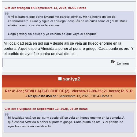
Cita de: drodgom en Septiembre 13, 2025, 06:36 Horas
A mí la barrera que pone Nyland me parece criminal. Mir ha hecho un tiro de
entrenamiento. Suma y sigue el noruego, después de ridículos como el gol de Munir
el año pasado cuando se le escurre.
Llegó gratis y sin equipo y ya es hora de que vaya al banquillo.
Mi localidad está en gol sur y desde allí se veía un hueco enorme en la
portería. A qué espera Almeida a poner al portero griego. Cada punto es oro. Y
el partido de ayer fue contra un rival directo.
En línea
santyp2
Re: 4ª Jor.; SEVILLA(2)-ELCHE CF.(2); Viernes-12-09-25; 21 horas; R. S. P.
«
Respuesta #50 en:
Septiembre 13, 2025, 10:54 Horas »
Cita de: sivigliano en Septiembre 13, 2025, 08:39 Horas
Mi localidad está en gol sur y desde allí se veía un hueco enorme en la portería. A
qué espera Almeida a poner al portero griego. Cada punto es oro. Y el partido de
ayer fue contra un rival directo.