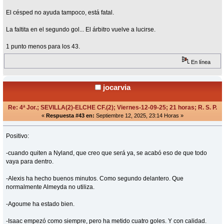
El césped no ayuda tampoco, está fatal.
La faltita en el segundo gol... El árbitro vuelve a lucirse.
1 punto menos para los 43.
En línea
jocarvia
Re: 4ª Jor.; SEVILLA(2)-ELCHE CF.(2); Viernes-12-09-25; 21 horas; R. S. P.
«
Respuesta #43 en:
Septiembre 12, 2025, 23:14 Horas »
Positivo:
-cuando quiten a Nyland, que creo que será ya, se acabó eso de que todo
vaya para dentro.
-Alexis ha hecho buenos minutos. Como segundo delantero. Que
normalmente Almeyda no utiliza.
-Agoume ha estado bien.
-Isaac empezó como siempre, pero ha metido cuatro goles. Y con calidad.