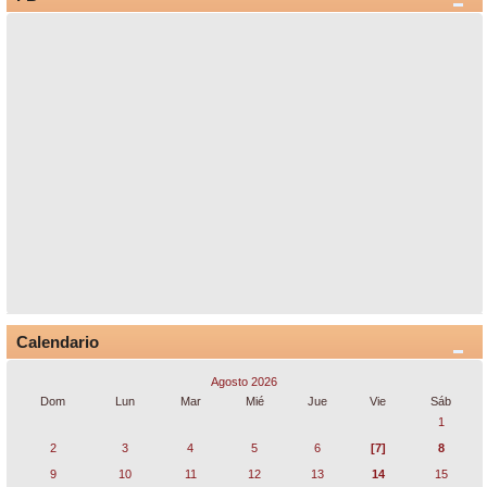
Calendario
Agosto 2026
Dom
Lun
Mar
Mié
Jue
Vie
Sáb
1
2
3
4
5
6
[7]
8
9
10
11
12
13
14
15