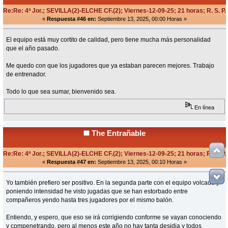
Re:Re: 4ª Jor.; SEVILLA(2)-ELCHE CF.(2); Viernes-12-09-25; 21 horas; R. S. P.
«
Respuesta #46 en:
Septiembre 13, 2025, 00:00 Horas »
El equipo está muy cortito de calidad, pero tiene mucha más personalidad
que el año pasado.
Me quedo con que los jugadores que ya estaban parecen mejores. Trabajo
de entrenador.
Todo lo que sea sumar, bienvenido sea.
En línea
The Entrañable
Re:Re: 4ª Jor.; SEVILLA(2)-ELCHE CF.(2); Viernes-12-09-25; 21 horas; R. S. P.
«
Respuesta #47 en:
Septiembre 13, 2025, 00:10 Horas »
Yo también prefiero ser positivo. En la segunda parte con el equipo volcado y
poniendo intensidad he visto jugadas que se han estorbado entre
compañeros yendo hasta tres jugadores por el mismo balón.
Entiendo, y espero, que eso se irá corrigiendo conforme se vayan conociendo
y compenetrando, pero al menos este año no hay tanta desidia y todos