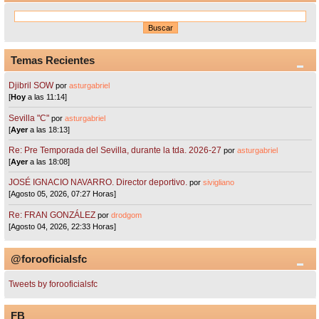
Temas Recientes
Djibril SOW
por
asturgabriel
[
Hoy
a las 11:14]
Sevilla "C"
por
asturgabriel
[
Ayer
a las 18:13]
Re: Pre Temporada del Sevilla, durante la tda. 2026-27
por
asturgabriel
[
Ayer
a las 18:08]
JOSÉ IGNACIO NAVARRO. Director deportivo.
por
sivigliano
[Agosto 05, 2026, 07:27 Horas]
Re: FRAN GONZÁLEZ
por
drodgom
[Agosto 04, 2026, 22:33 Horas]
@forooficialsfc
Tweets by forooficialsfc
FB