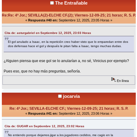
The Entrañable
Re:Re: 4ª Jor.; SEVILLA(2)-ELCHE CF.(2); Viernes-12-09-25; 21 horas; R. S. P.
«
Respuesta #40 en:
Septiembre 12, 2025, 23:05 Horas »
Cita de: asturgabriel en Septiembre 12, 2025, 23:03 Horas
El gol anulado a Isaac, en la repetición creo haber visto que lo emparedan entre dos
dos defensas hace el gol y después le pitan falta a Isaac, tengo muchas dudas.
¿Alguien piensa que ese gol se lo anularían a, no sé, Vinicius por ejemplo?
Pues eso, que no hay más preguntas, señoría.
En línea
jocarvia
Re: 4ª Jor.; SEVILLA-ELCHE CF.; Viernes-12-09-25; 21 horas; R. S. P.
«
Respuesta #41 en:
Septiembre 12, 2025, 23:06 Horas »
Cita de: GUGAR en Septiembre 12, 2025, 23:02 Horas
No entiendo porque dejamos.jigar a.los.jugadores cedidos, me cagio en la