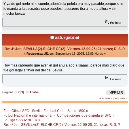
Y ya de gol norte ni te cuento,además la pelota era muy pasable,porque si te
lo manda a la escuadra poco puedes hacer,pero iba a media altura y sin
mucha fuerza
En línea
asturgabriel
Re: 4ª Jor.; SEVILLA(2)-ELCHE CF.(2); Viernes-12-09-25; 21 horas; R. S. P.
«
Respuesta #51 en:
Septiembre 13, 2025, 12:03 Horas »
Hoy más cabreado que ayer, el gol anulalado a Isaaac, parece más claro que
fue gol legal a favor del del del Sevila.
En línea
Páginas:
1
2
[
3
]
Ir Arriba
IMPRIMIR
« anterior
próximo »
Foro Oficial SFC - Sevilla Football Club - Since 1890
»
Fútbol Nacional e internacional
»
Competiciones que disputa el SFC
»
La Liga SANTANDER
»
Re: 4ª Jor.; SEVILLA(2)-ELCHE CF.(2); Viernes-12-09-25; 21 horas; R. S. P.