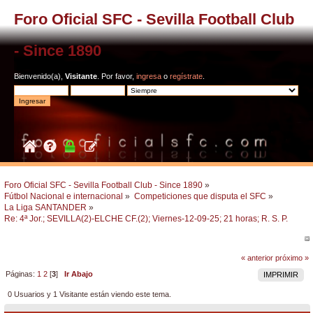
Foro Oficial SFC - Sevilla Football Club
- Since 1890
Bienvenido(a),
Visitante
. Por favor,
ingresa
o
regístrate
.
Foro Oficial SFC - Sevilla Football Club - Since 1890
»
Fútbol Nacional e internacional
»
Competiciones que disputa el SFC
»
La Liga SANTANDER
»
Re: 4ª Jor.; SEVILLA(2)-ELCHE CF.(2); Viernes-12-09-25; 21 horas; R. S. P.
« anterior
próximo »
Páginas:
1
2
[
3
]
Ir Abajo
IMPRIMIR
0 Usuarios y 1 Visitante están viendo este tema.