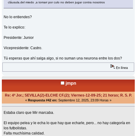
cláusula.del miedo ,a tomarr por culo no deben jugar contra nosotros
No lo entiendes?
Te lo explico:
Presidente: Junior
Vicepresidente: Castro.
Tú esperas que ahí salga algo, si no suman una neurona entre los dos?
En línea
jmpn
Re: 4ª Jor.; SEVILLA(2)-ELCHE CF.(2); Viernes-12-09-25; 21 horas; R. S. P.
«
Respuesta #42 en:
Septiembre 12, 2025, 23:09 Horas »
Estaba claro que Mir marcaba.
El equipo pelea y le echa lo que hay que echarle, pero... no hay categoría en
los futbolistas.
Falta muchísima calidad.