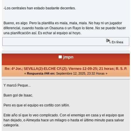
-Los centrales han estado bastante decentes.
Bueno, es algo. Pero la plantilla es mala, mala, mala. No hay ni un jugador
diferencial, cuando hasta un Osasuna o un Rayo lo tiene. No se puede hacer
una planificación así. Es echar al equipo al hoyo.
En línea
jmpn
Re: 4ª Jor.; SEVILLA(2)-ELCHE CF.(2); Viernes-12-09-25; 21 horas; R. S. P.
«
Respuesta #44 en:
Septiembre 12, 2025, 23:32 Horas »
Y marcó Peque...
Buen gol de Isaac.
Pero es que el equipo es cortito con sifón.
Este año sí que lo veo complicado. Con el enemigo en casa y el equipo que
han dejado, o Almeyda hace un milagro o hasta el último minuto para salvar
categoría.