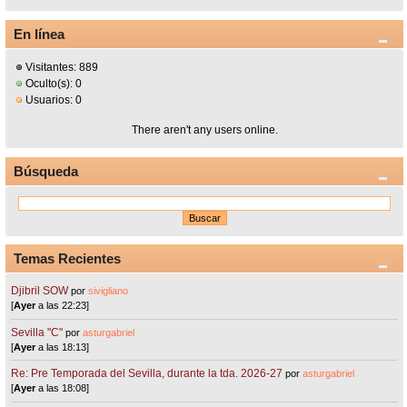
En línea
Visitantes: 889
Oculto(s): 0
Usuarios: 0
There aren't any users online.
Búsqueda
Temas Recientes
Djibril SOW
por
sivigliano
[
Ayer
a las 22:23]
Sevilla "C"
por
asturgabriel
[
Ayer
a las 18:13]
Re: Pre Temporada del Sevilla, durante la tda. 2026-27
por
asturgabriel
[
Ayer
a las 18:08]