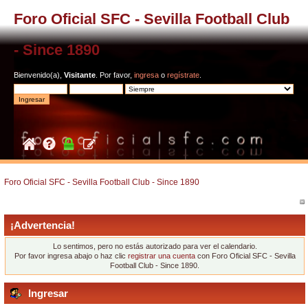
Foro Oficial SFC - Sevilla Football Club
- Since 1890
Bienvenido(a),
Visitante
. Por favor,
ingresa
o
regístrate
.
Foro Oficial SFC - Sevilla Football Club - Since 1890
¡Advertencia!
Lo sentimos, pero no estás autorizado para ver el calendario.
Por favor ingresa abajo o haz clic
registrar una cuenta
con Foro Oficial SFC - Sevilla
Football Club - Since 1890.
Ingresar