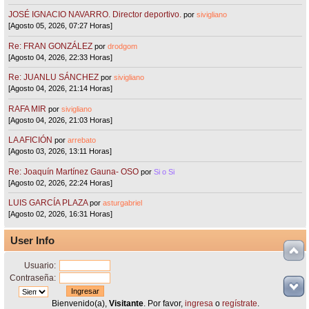
JOSÉ IGNACIO NAVARRO. Director deportivo.
por
sivigliano
[Agosto 05, 2026, 07:27 Horas]
Re: FRAN GONZÁLEZ
por
drodgom
[Agosto 04, 2026, 22:33 Horas]
Re: JUANLU SÁNCHEZ
por
sivigliano
[Agosto 04, 2026, 21:14 Horas]
RAFA MIR
por
sivigliano
[Agosto 04, 2026, 21:03 Horas]
LA AFICIÓN
por
arrebato
[Agosto 03, 2026, 13:11 Horas]
Re: Joaquín Martínez Gauna- OSO
por
Si o Si
[Agosto 02, 2026, 22:24 Horas]
LUIS GARCÍA PLAZA
por
asturgabriel
[Agosto 02, 2026, 16:31 Horas]
User Info
Usuario:
Contraseña:
Bienvenido(a),
Visitante
. Por favor,
ingresa
o
regístrate
.