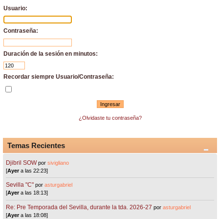
Usuario:
Contraseña:
Duración de la sesión en minutos:
Recordar siempre Usuario/Contraseña:
¿Olvidaste tu contraseña?
Temas Recientes
Djibril SOW
por
sivigliano
[
Ayer
a las 22:23]
Sevilla "C"
por
asturgabriel
[
Ayer
a las 18:13]
Re: Pre Temporada del Sevilla, durante la tda. 2026-27
por
asturgabriel
[
Ayer
a las 18:08]