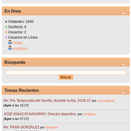
En línea
Visitantes: 1040
Oculto(s): 0
Usuarios: 2
Usuarios en Línea:
Felipe
sivigliano
Búsqueda
Temas Recientes
Re: Pre Temporada del Sevilla, durante la tda. 2026-27
por
asturgabriel
[
Ayer
a las 15:27]
JOSÉ IGNACIO NAVARRO. Director deportivo.
por
sivigliano
[
Ayer
a las 07:27]
Re: FRAN GONZÁLEZ
por
drodgom