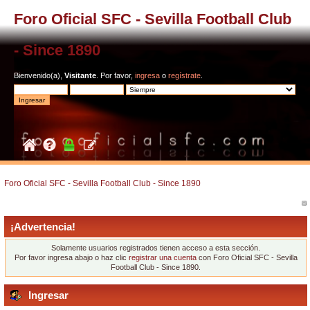
Foro Oficial SFC - Sevilla Football Club
- Since 1890
Bienvenido(a),
Visitante
. Por favor,
ingresa
o
regístrate
.
Foro Oficial SFC - Sevilla Football Club - Since 1890
¡Advertencia!
Solamente usuarios registrados tienen acceso a esta sección.
Por favor ingresa abajo o haz clic
registrar una cuenta
con Foro Oficial SFC - Sevilla
Football Club - Since 1890.
Ingresar