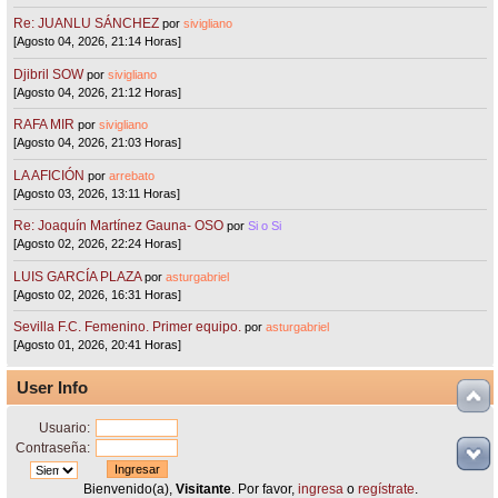
Re: JUANLU SÁNCHEZ
por
sivigliano
[Agosto 04, 2026, 21:14 Horas]
Djibril SOW
por
sivigliano
[Agosto 04, 2026, 21:12 Horas]
RAFA MIR
por
sivigliano
[Agosto 04, 2026, 21:03 Horas]
LA AFICIÓN
por
arrebato
[Agosto 03, 2026, 13:11 Horas]
Re: Joaquín Martínez Gauna- OSO
por
Si o Si
[Agosto 02, 2026, 22:24 Horas]
LUIS GARCÍA PLAZA
por
asturgabriel
[Agosto 02, 2026, 16:31 Horas]
Sevilla F.C. Femenino. Primer equipo.
por
asturgabriel
[Agosto 01, 2026, 20:41 Horas]
User Info
Usuario:
Contraseña:
Bienvenido(a),
Visitante
. Por favor,
ingresa
o
regístrate
.