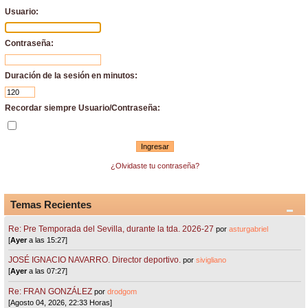
Usuario:
Contraseña:
Duración de la sesión en minutos:
Recordar siempre Usuario/Contraseña:
¿Olvidaste tu contraseña?
Temas Recientes
Re: Pre Temporada del Sevilla, durante la tda. 2026-27
por
asturgabriel
[
Ayer
a las 15:27]
JOSÉ IGNACIO NAVARRO. Director deportivo.
por
sivigliano
[
Ayer
a las 07:27]
Re: FRAN GONZÁLEZ
por
drodgom
[Agosto 04, 2026, 22:33 Horas]