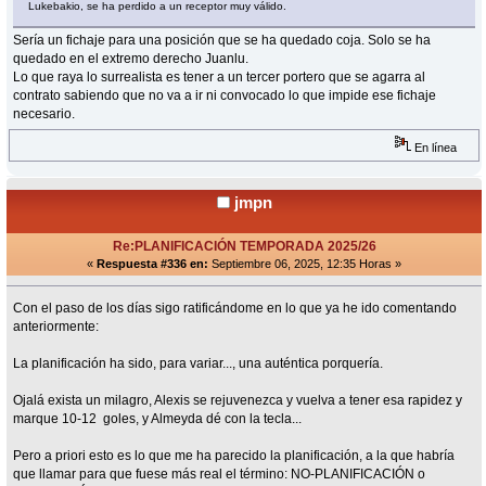
Lukebakio, se ha perdido a un receptor muy válido.
Sería un fichaje para una posición que se ha quedado coja. Solo se ha
quedado en el extremo derecho Juanlu.
Lo que raya lo surrealista es tener a un tercer portero que se agarra al
contrato sabiendo que no va a ir ni convocado lo que impide ese fichaje
necesario.
En línea
jmpn
Re:PLANIFICACIÓN TEMPORADA 2025/26
«
Respuesta #336 en:
Septiembre 06, 2025, 12:35 Horas »
Con el paso de los días sigo ratificándome en lo que ya he ido comentando
anteriormente:
La planificación ha sido, para variar..., una auténtica porquería.
Ojalá exista un milagro, Alexis se rejuvenezca y vuelva a tener esa rapidez y
marque 10-12 goles, y Almeyda dé con la tecla...
Pero a priori esto es lo que me ha parecido la planificación, a la que habría
que llamar para que fuese más real el término: NO-PLANIFICACIÓN o