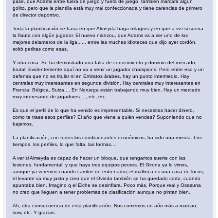
pase, que Adams entre fuera de juego y fuera de juego, también marcará algún
golito, pero que la plantilla está muy mal confeccionada y tiene carencias de primero
de director deportivo.
Toda la planificación se basa en que Almeyda haga milagros y en que a ver si suena
la flauta con algún jugador. El nuevo nianzou, que Adams va a ser uno de los
mejores delanteros de la liga,...., entre las muchas idioteces que dijo ayer cordón,
soltó perlitas como esas.
Y otra cosa. Se ha demostrado una falta de conocimiento y dominio del mercado,
brutal. Evidentemente aquí no va a venir un jugador champions. Pero entre eso y un
defensa que no es titular ni en Emiratos árabes, hay un punto intermedio. Hay
centrales muy interesantes en segunda división. Hay centrales muy interesantes en
Francia, Bélgica, Suiza,... En Noruega están trabajando muy bien. Hay un mercado
muy interesante de jugadores...., etc, etc.
Es que el perfil de lo que ha venido es impresentable. Si necesitas hacer dinero,
como te traes esos perfiles? El año que viene a quién vendes? Suponiendo que no
bajemos.
La planificación, con todos los condicionantes económicos, ha sido una mierda. Los
tiempos, los perfiles, lo que falta, las formas....
A ver si Almeyda es capaz de hacer un bloque, que tengamos suerte con las
lesiones, fundamental, y que haya tres equipos peores. El Girona ya lo vimos,
aunque ya veremos cuando cambie de entrenador, el mallorca es una casa de locos,
el levante va muy justo y creo que el Oviedo también se ha quedado corto, cuando
apuntaba bien. Imagino q el Elche se desinflara. Poco más. Porque real y Osasuna
no creo que lleguen a tener problemas de clasificación aunque no pintan bien.
Ah, otra consecuencia de esta planificación. Nos comemos un año más a marcao,
sow, etc. Y gracias.