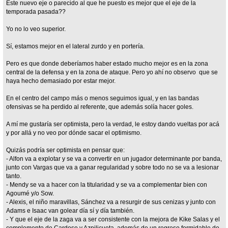
Este nuevo eje o parecido al que he puesto es mejor que el eje de la
temporada pasada??
Yo no lo veo superior.
Sí, estamos mejor en el lateral zurdo y en portería.
Pero es que donde deberíamos haber estado mucho mejor es en la zona
central de la defensa y en la zona de ataque. Pero yo ahí no observo que se
haya hecho demasiado por estar mejor.
En el centro del campo más o menos seguimos igual, y en las bandas
ofensivas se ha perdido al referente, que además solía hacer goles.
A mí me gustaría ser optimista, pero la verdad, le estoy dando vueltas por acá
y por allá y no veo por dónde sacar el optimismo.
Quizás podría ser optimista en pensar que:
- Alfon va a explotar y se va a convertir en un jugador determinante por banda,
junto con Vargas que va a ganar regularidad y sobre todo no se va a lesionar
tanto.
- Mendy se va a hacer con la titularidad y se va a complementar bien con
Agoumé y/o Sow.
- Alexis, el niño maravillas, Sánchez va a resurgir de sus cenizas y junto con
Adams e Isaac van golear día sí y día también.
- Y que el eje de la zaga va a ser consistente con la mejora de Kike Salas y el
complemento de Cardoso y Azpilicueta, además de un regreso formidable de