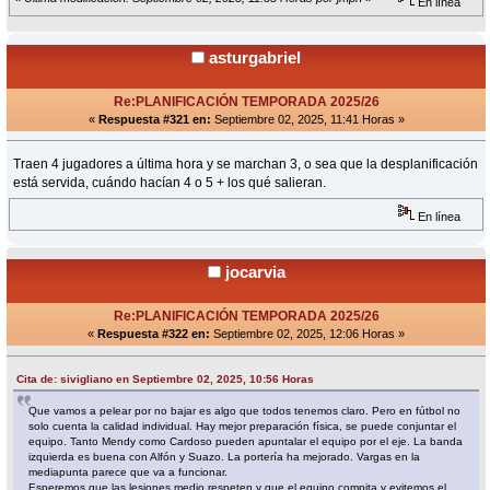
En línea
asturgabriel
Re:PLANIFICACIÓN TEMPORADA 2025/26
«
Respuesta #321 en:
Septiembre 02, 2025, 11:41 Horas »
Traen 4 jugadores a última hora y se marchan 3, o sea que la desplanificación
está servida, cuándo hacían 4 o 5 + los qué salieran.
En línea
jocarvia
Re:PLANIFICACIÓN TEMPORADA 2025/26
«
Respuesta #322 en:
Septiembre 02, 2025, 12:06 Horas »
Cita de: sivigliano en Septiembre 02, 2025, 10:56 Horas
Que vamos a pelear por no bajar es algo que todos tenemos claro. Pero en fútbol no
solo cuenta la calidad individual. Hay mejor preparación física, se puede conjuntar el
equipo. Tanto Mendy como Cardoso pueden apuntalar el equipo por el eje. La banda
izquierda es buena con Alfón y Suazo. La portería ha mejorado. Vargas en la
mediapunta parece que va a funcionar.
Esperemos que las lesiones medio respeten y que el equipo compita y evitemos el