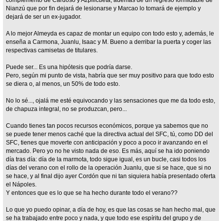
Nianzú que por fin dejará de lesionarse y Marcao lo tomará de ejemplo y
dejará de ser un ex-jugador.
A lo mejor Almeyda es capaz de montar un equipo con todo esto y, además, le
enseña a Carmona, Juanlu, Isaac y M. Bueno a derribar la puerta y coger las
respectivas camisetas de titulares.
Puede ser... Es una hipótesis que podría darse.
Pero, según mi punto de vista, habría que ser muy positivo para que todo esto
se diera o, al menos, un 50% de todo esto.
No lo sé..., ojalá me esté equivocando y las sensaciones que me da todo esto,
de chapuza integral, no se produzcan, pero...
Cuando tienes tan pocos recursos económicos, porque ya sabemos que no
se puede tener menos caché que la directiva actual del SFC, tú, como DD del
SFC, tienes que moverte con anticipación y poco a poco ir avanzando en el
mercado. Pero yo no he visto nada de eso. Es más, aquí se ha ido poniendo
día tras día: día de la marmota, todo sigue igual, es un bucle, casi todos los
días del verano con el rollo de la operación Juanlu, que si se hace, que si no
se hace, y al final dijo ayer Cordón que ni tan siquiera había presentado oferta
el Nápoles.
Y entonces que es lo que se ha hecho durante todo el verano??
Lo que yo puedo opinar, a día de hoy, es que las cosas se han hecho mal, que
se ha trabajado entre poco y nada, y que todo ese espíritu del grupo y de