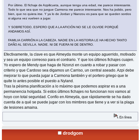
Por último. El fichaje de Azpilicueta, aunque tenga una edad, me parece interesante.
Todo lo que sea que no juegue Carmona me parece interesante. Nos ha jodido, pero
bien, que no quiera irse. Y ya lo de Jordan y Nianzou es para que se queden sordos
si alguna vez vuelven a jugar.
Y SOBRETODO, ESPERO QUE A LA AFICIÓN NO SE LE OLVIDE PORQUÉ
ANDAMOS ASÍ.
FAMILIA CARRIÓN A LA CABEZA. NADIE EN LA HISTORIA LE HA HECHO TANTO
DAÑO AL SEVILLA. NADIE. NI DE FUERA NI DE DENTRO.
Efectivamente, la clave es que Almeyda monte un equipo aguerrido, motivado
y sea un equipo correoso para el contrario. Y que los últimos fichajes cuajen.
Yo espero de Mendy que haga de Nzonzi en cuanto a robar y pasar con
criterio y que Cardoso sea digamos un Carriso, un central aseado. Azpi debe
mejorar lo que pueda jugar a Carmona también y el portero griego que le
quite lo antes posible el puesto a Nyland.
Tras la pésima planificación a lo máximo que podemos aspirar es a una
permanencia holgada. Si estos últimos fichajes no funcionan nos vamos al
hoyo con total seguridad. Confío en Almeyda, que rápidamente se ha dado
cuenta de a qué se puede jugar con los mimbres que tiene y a ver si la plaga
de lesiones amaina.
En línea
drodgom