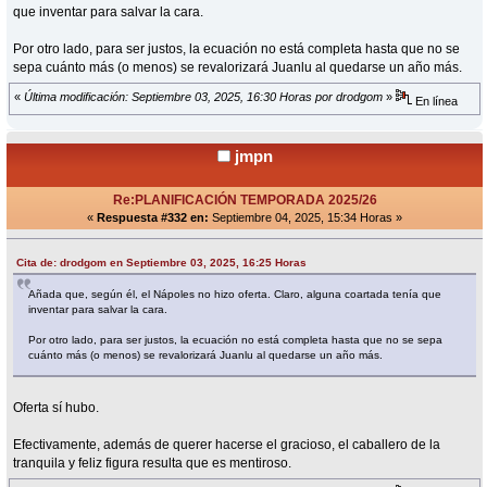
que inventar para salvar la cara.
Por otro lado, para ser justos, la ecuación no está completa hasta que no se
sepa cuánto más (o menos) se revalorizará Juanlu al quedarse un año más.
«
Última modificación: Septiembre 03, 2025, 16:30 Horas por drodgom
»
En línea
jmpn
Re:PLANIFICACIÓN TEMPORADA 2025/26
«
Respuesta #332 en:
Septiembre 04, 2025, 15:34 Horas »
Cita de: drodgom en Septiembre 03, 2025, 16:25 Horas
Añada que, según él, el Nápoles no hizo oferta. Claro, alguna coartada tenía que
inventar para salvar la cara.
Por otro lado, para ser justos, la ecuación no está completa hasta que no se sepa
cuánto más (o menos) se revalorizará Juanlu al quedarse un año más.
Oferta sí hubo.
Efectivamente, además de querer hacerse el gracioso, el caballero de la
tranquila y feliz figura resulta que es mentiroso.