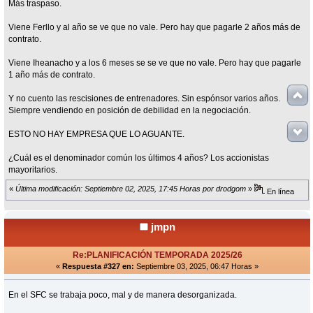
Más traspaso.
Viene Ferllo y al año se ve que no vale. Pero hay que pagarle 2 años más de
contrato.
Viene Iheanacho y a los 6 meses se se ve que no vale. Pero hay que pagarle
1 año más de contrato.
Y no cuento las rescisiones de entrenadores. Sin espónsor varios años.
Siempre vendiendo en posición de debilidad en la negociación.
ESTO NO HAY EMPRESA QUE LO AGUANTE.
¿Cuál es el denominador común los últimos 4 años? Los accionistas
mayoritarios.
«
Última modificación: Septiembre 02, 2025, 17:45 Horas por drodgom
»
En línea
jmpn
Re:PLANIFICACIÓN TEMPORADA 2025/26
«
Respuesta #327 en:
Septiembre 03, 2025, 06:47 Horas »
En el SFC se trabaja poco, mal y de manera desorganizada.