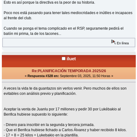
Esto es así porque la directiva es la peor de su historia.
Poco nos está pasando para tener tales mediocridades e inútiles e incapaces
al frente del club.
Cuando se ponga el tema complicado en el RSP, seguramente pedirá el
balón mi prima, la de los tacones...
En línea
iluet
Re:PLANIFICACIÓN TEMPORADA 2025/26
«
Respuesta #328 en:
Septiembre 03, 2025, 11:50 Horas »
A veces la vida te da guantazos sin verlos venir. Pero muchos de ellos son
evitables con análisis previo y planificación.
Aceptar la venta de Juanlu por 17 millones y pedir 30 por Lukébakio al
Benfica hubiese supuesto lo siguiente:
- Dinero para inscribir en la segunda y tercera jornada.
- Que el Benfica hubiese fichado a Carlos Álvarez y haber recibido 8 kilos.
- 17 + 8 = 25 kilos + Lukebakio en la plantilla.