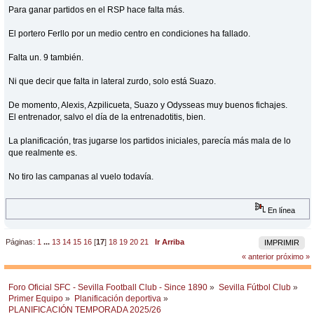
Para ganar partidos en el RSP hace falta más.
El portero Ferllo por un medio centro en condiciones ha fallado.
Falta un. 9 también.
Ni que decir que falta in lateral zurdo, solo está Suazo.
De momento, Alexis, Azpilicueta, Suazo y Odysseas muy buenos fichajes.
El entrenador, salvo el día de la entrenadotitis, bien.
La planificación, tras jugarse los partidos iniciales, parecía más mala de lo
que realmente es.
No tiro las campanas al vuelo todavía.
En línea
Páginas:
1
...
13
14
15
16
[
17
]
18
19
20
21
Ir Arriba
IMPRIMIR
« anterior
próximo »
Foro Oficial SFC - Sevilla Football Club - Since 1890
»
Sevilla Fútbol Club
»
Primer Equipo
»
Planificación deportiva
»
PLANIFICACIÓN TEMPORADA 2025/26