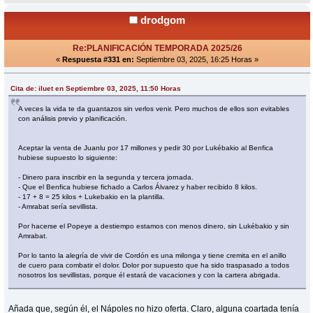
drodgom
Re:PLANIFICACIÓN TEMPORADA 2025/26
«
Respuesta #331 en:
Septiembre 03, 2025, 16:25 Horas »
Cita de: iluet en Septiembre 03, 2025, 11:50 Horas
A veces la vida te da guantazos sin verlos venir. Pero muchos de ellos son evitables
con análisis previo y planificación.
Aceptar la venta de Juanlu por 17 millones y pedir 30 por Lukébakio al Benfica
hubiese supuesto lo siguiente:
- Dinero para inscribir en la segunda y tercera jornada.
- Que el Benfica hubiese fichado a Carlos Álvarez y haber recibido 8 kilos.
- 17 + 8 = 25 kilos + Lukebakio en la plantilla.
- Amrabat sería sevillista.
Por hacerse el Popeye a destiempo estamos con menos dinero, sin Lukébakio y sin
Amrabat.
Por lo tanto la alegría de vivir de Cordón es una milonga y tiene cremita en el anillo
de cuero para combatir el dolor. Dolor por supuesto que ha sido traspasado a todos
nosotros los sevillistas, porque él estará de vacaciones y con la cartera abrigada.
Añada que, según él, el Nápoles no hizo oferta. Claro, alguna coartada tenía