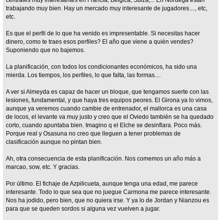
trabajando muy bien. Hay un mercado muy interesante de jugadores...., etc,
etc.
Es que el perfil de lo que ha venido es impresentable. Si necesitas hacer
dinero, como te traes esos perfiles? El año que viene a quién vendes?
Suponiendo que no bajemos.
La planificación, con todos los condicionantes económicos, ha sido una
mierda. Los tiempos, los perfiles, lo que falta, las formas....
A ver si Almeyda es capaz de hacer un bloque, que tengamos suerte con las
lesiones, fundamental, y que haya tres equipos peores. El Girona ya lo vimos,
aunque ya veremos cuando cambie de entrenador, el mallorca es una casa
de locos, el levante va muy justo y creo que el Oviedo también se ha quedado
corto, cuando apuntaba bien. Imagino q el Elche se desinflara. Poco más.
Porque real y Osasuna no creo que lleguen a tener problemas de
clasificación aunque no pintan bien.
Ah, otra consecuencia de esta planificación. Nos comemos un año más a
marcao, sow, etc. Y gracias.
Por último. El fichaje de Azpilicueta, aunque tenga una edad, me parece
interesante. Todo lo que sea que no juegue Carmona me parece interesante.
Nos ha jodido, pero bien, que no quiera irse. Y ya lo de Jordan y Nianzou es
para que se queden sordos si alguna vez vuelven a jugar.