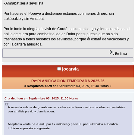
- Amrabat sería sevillista.
Por hacerse el Popeye a destiempo estamos con menos dinero, sin
Lukébakio y sin Amrabat.
Por lo tanto la alegría de vivir de Cordón es una milonga y tiene cremita en el
anillo de cuero para combatir el dolor. Dolor por supuesto que ha sido
traspasado a todos nosotros los sevillistas, porque él estará de vacaciones y
con la cartera abrigada.
En línea
jocarvia
Re:PLANIFICACIÓN TEMPORADA 2025/26
«
Respuesta #329 en:
Septiembre 03, 2025, 15:40 Horas »
Cita de: iluet en Septiembre 03, 2025, 11:50 Horas
A veces la vida te da guantazos sin verlos venir. Pero muchos de ellos son evitables
con análisis previo y planificación.
Aceptar la venta de Juanlu por 17 millones y pedir 30 por Lukébakio al Benfica
hubiese supuesto lo siguiente: