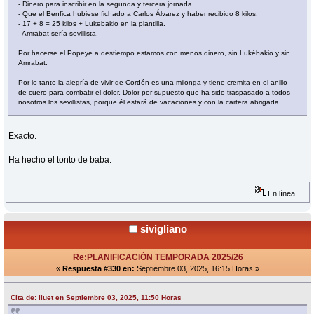
- Dinero para inscribir en la segunda y tercera jornada.
- Que el Benfica hubiese fichado a Carlos Álvarez y haber recibido 8 kilos.
- 17 + 8 = 25 kilos + Lukebakio en la plantilla.
- Amrabat sería sevillista.
Por hacerse el Popeye a destiempo estamos con menos dinero, sin Lukébakio y sin
Amrabat.
Por lo tanto la alegría de vivir de Cordón es una milonga y tiene cremita en el anillo
de cuero para combatir el dolor. Dolor por supuesto que ha sido traspasado a todos
nosotros los sevillistas, porque él estará de vacaciones y con la cartera abrigada.
Exacto.
Ha hecho el tonto de baba.
En línea
sivigliano
Re:PLANIFICACIÓN TEMPORADA 2025/26
«
Respuesta #330 en:
Septiembre 03, 2025, 16:15 Horas »
Cita de: iluet en Septiembre 03, 2025, 11:50 Horas