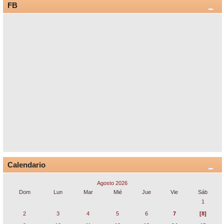
FB
Calendario
Agosto 2026
Dom
Lun
Mar
Mié
Jue
Vie
Sáb
1
2
3
4
5
6
7
[8]