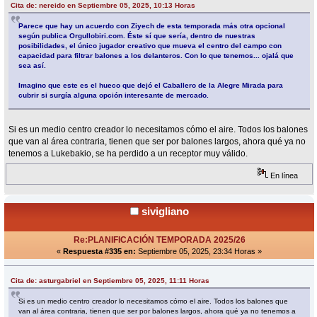
Cita de: nereido en Septiembre 05, 2025, 10:13 Horas
Parece que hay un acuerdo con Ziyech de esta temporada más otra opcional
según publica Orgullobiri.com. Éste sí que sería, dentro de nuestras
posibilidades, el único jugador creativo que mueva el centro del campo con
capacidad para filtrar balones a los delanteros. Con lo que tenemos... ojalá que
sea así.
Imagino que este es el hueco que dejó el Caballero de la Alegre Mirada para
cubrir si surgía alguna opción interesante de mercado.
Si es un medio centro creador lo necesitamos cómo el aire. Todos los balones
que van al área contraria, tienen que ser por balones largos, ahora qué ya no
tenemos a Lukebakio, se ha perdido a un receptor muy válido.
En línea
sivigliano
Re:PLANIFICACIÓN TEMPORADA 2025/26
«
Respuesta #335 en:
Septiembre 05, 2025, 23:34 Horas »
Cita de: asturgabriel en Septiembre 05, 2025, 11:11 Horas
Si es un medio centro creador lo necesitamos cómo el aire. Todos los balones que
van al área contraria, tienen que ser por balones largos, ahora qué ya no tenemos a