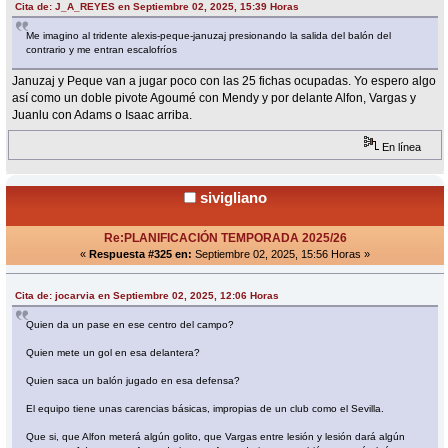
Cita de: J_A_REYES en Septiembre 02, 2025, 15:39 Horas
Me imagino al tridente alexis-peque-januzaj presionando la salida del balón del
contrario y me entran escalofríos
Januzaj y Peque van a jugar poco con las 25 fichas ocupadas. Yo espero algo
así como un doble pivote Agoumé con Mendy y por delante Alfon, Vargas y
Juanlu con Adams o Isaac arriba.
En línea
sivigliano
Re:PLANIFICACIÓN TEMPORADA 2025/26
«
Respuesta #325 en:
Septiembre 02, 2025, 15:56 Horas »
Cita de: jocarvia en Septiembre 02, 2025, 12:06 Horas
Quien da un pase en ese centro del campo?
Quien mete un gol en esa delantera?
Quien saca un balón jugado en esa defensa?
El equipo tiene unas carencias básicas, impropias de un club como el Sevilla.
Que si, que Alfon meterá algún golito, que Vargas entre lesión y lesión dará algún