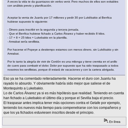
A veces la vida te da guantazos sin verlos venir. Pero muchos de ellos son evitables
con análisis previo y planificación.
Aceptar la venta de Juanlu por 17 millones y pedir 30 por Lukébakio al Benfica
hubiese supuesto lo siguiente:
- Dinero para inscribir en la segunda y tercera jornada.
- Que el Benfica hubiese fichado a Carlos Álvarez y haber recibido 8 kilos.
- 17 + 8 = 25 kilos + Lukebakio en la plantilla.
- Amrabat sería sevillista.
Por hacerse el Popeye a destiempo estamos con menos dinero, sin Lukébakio y sin
Amrabat.
Por lo tanto la alegría de vivir de Cordón es una milonga y tiene cremita en el anillo
de cuero para combatir el dolor. Dolor por supuesto que ha sido traspasado a todos
nosotros los sevillistas, porque él estará de vacaciones y con la cartera abrigada.
Eso ya se ha comentado reiteradamente. Hacerse el duro con Juanlu ha
rayado lo absurdo. Y obviamente habría sido mejor que saliese el de
Montequinto a Lukebakio.
Lo de Carlos Álvarez ya si es más hipótesis que realidad. Teniendo en cuenta
han fichado a Lukebakio el último día y porque el Sevilla baja el precio.
El traspasar antes implica tener más opciones contra el Getafe por ejemplo,
teniendo los nuevos más tiempo para compenetrarse con los compañeros y
que los ya fichados estuviesen inscritos desde el principio.
En línea