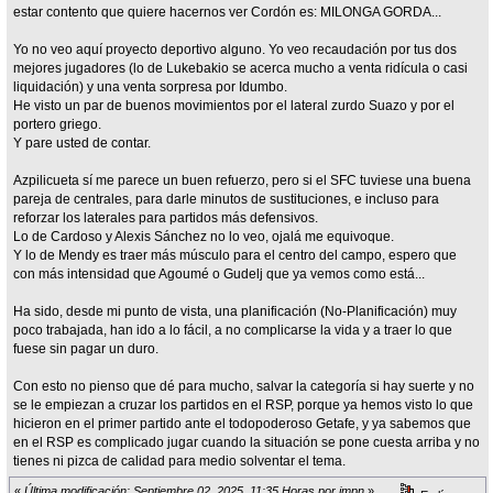
estar contento que quiere hacernos ver Cordón es: MILONGA GORDA...
Yo no veo aquí proyecto deportivo alguno. Yo veo recaudación por tus dos
mejores jugadores (lo de Lukebakio se acerca mucho a venta ridícula o casi
liquidación) y una venta sorpresa por Idumbo.
He visto un par de buenos movimientos por el lateral zurdo Suazo y por el
portero griego.
Y pare usted de contar.
Azpilicueta sí me parece un buen refuerzo, pero si el SFC tuviese una buena
pareja de centrales, para darle minutos de sustituciones, e incluso para
reforzar los laterales para partidos más defensivos.
Lo de Cardoso y Alexis Sánchez no lo veo, ojalá me equivoque.
Y lo de Mendy es traer más músculo para el centro del campo, espero que
con más intensidad que Agoumé o Gudelj que ya vemos como está...
Ha sido, desde mi punto de vista, una planificación (No-Planificación) muy
poco trabajada, han ido a lo fácil, a no complicarse la vida y a traer lo que
fuese sin pagar un duro.
Con esto no pienso que dé para mucho, salvar la categoría si hay suerte y no
se le empiezan a cruzar los partidos en el RSP, porque ya hemos visto lo que
hicieron en el primer partido ante el todopoderoso Getafe, y ya sabemos que
en el RSP es complicado jugar cuando la situación se pone cuesta arriba y no
tienes ni pizca de calidad para medio solventar el tema.
«
Última modificación: Septiembre 02, 2025, 11:35 Horas por jmpn
»