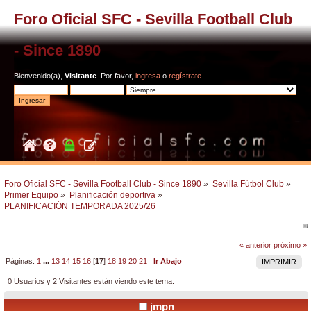
Foro Oficial SFC - Sevilla Football Club
- Since 1890
Bienvenido(a),
Visitante
. Por favor,
ingresa
o
regístrate
.
Foro Oficial SFC - Sevilla Football Club - Since 1890
»
Sevilla Fútbol Club
»
Primer Equipo
»
Planificación deportiva
»
PLANIFICACIÓN TEMPORADA 2025/26
« anterior
próximo »
Páginas:
1
...
13
14
15
16
[
17
]
18
19
20
21
Ir Abajo
IMPRIMIR
0 Usuarios y 2 Visitantes están viendo este tema.
jmpn