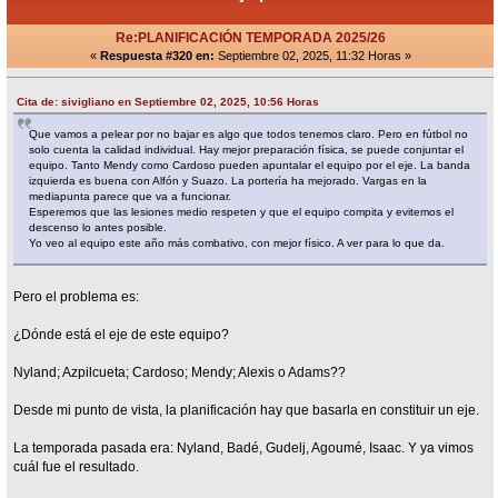
Re:PLANIFICACIÓN TEMPORADA 2025/26
«
Respuesta #320 en:
Septiembre 02, 2025, 11:32 Horas »
Cita de: sivigliano en Septiembre 02, 2025, 10:56 Horas
Que vamos a pelear por no bajar es algo que todos tenemos claro. Pero en fútbol no
solo cuenta la calidad individual. Hay mejor preparación física, se puede conjuntar el
equipo. Tanto Mendy como Cardoso pueden apuntalar el equipo por el eje. La banda
izquierda es buena con Alfón y Suazo. La portería ha mejorado. Vargas en la
mediapunta parece que va a funcionar.
Esperemos que las lesiones medio respeten y que el equipo compita y evitemos el
descenso lo antes posible.
Yo veo al equipo este año más combativo, con mejor físico. A ver para lo que da.
Pero el problema es:
¿Dónde está el eje de este equipo?
Nyland; Azpilcueta; Cardoso; Mendy; Alexis o Adams??
Desde mi punto de vista, la planificación hay que basarla en constituir un eje.
La temporada pasada era: Nyland, Badé, Gudelj, Agoumé, Isaac. Y ya vimos
cuál fue el resultado.