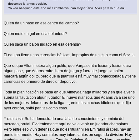
descenso lo antes posible.
Yo veo al equipo este año más combativo, con mejor físico. A ver para lo que da.
Quien da un pase en ese centro del campo?
Quien mete un gol en esa delantera?
Quien saca un balón jugado en esa defensa?
El equipo tiene unas carencias básicas, impropias de un club como el Sevilla.
Que si, que Alfon meterá algún golito, que Vargas entre lesión y lesión dará
algún pase, que Adams entre fuera de juego y fuera de juego, también
marcará algún golito, pero que la plantilla está muy mal confeccionada y tiene
carencias de primero de director deportivo.
Toda la planificación se basa en que Almeyda haga milagros y en que a ver si
suena la flauta con algún jugador. El nuevo nianzou, que Adams va a ser uno
de los mejores delanteros de la liga,...., entre las muchas idioteces que dijo
ayer cordón, soltó perlitas como esas.
Y otra cosa. Se ha demostrado una falta de conocimiento y dominio del
mercado, brutal. Evidentemente aquí no va a venir un jugador champions.
Pero entre eso y un defensa que no es titular ni en Emiratos árabes, hay un
punto intermedio. Hay centrales muy interesantes en segunda división. Hay
centrales muy interesantes en Francia, Bélgica, Suiza,... En Noruega están