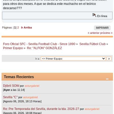
para otros dos meses. A que se dedica este muchacho en el teórico
descanso???
En línea
Páginas: [
1
]
2
Ir Arriba
IMPRIMIR
« anterior
próximo »
Foro Oficial SFC - Sevilla Football Club - Since 1890
»
Sevilla Fútbol Club
»
Primer Equipo
»
Re: "ALFON" GONZÁLEZ
Ir a:
Temas Recientes
Djibril SOW
por
asturgabriel
[
Ayer
a las 11:14]
Sevilla "C"
por
asturgabriel
[Agosto 06, 2026, 18:13 Horas]
Re: Pre Temporada del Sevilla, durante la tda. 2026-27
por
asturgabriel
[Agosto 06, 2026, 18:08 Horas]