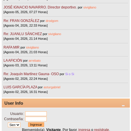
JOSÉ IGNACIO NAVARRO. Director deportivo.
por
sivigliano
[Agosto 05, 2026, 07:27 Horas]
Re: FRAN GONZÁLEZ
por
drodgom
[Agosto 04, 2026, 22:33 Horas]
Re: JUANLU SÁNCHEZ
por
sivigliano
[Agosto 04, 2026, 21:14 Horas]
RAFA MIR
por
sivigliano
[Agosto 04, 2026, 21:03 Horas]
LA AFICIÓN
por
arrebato
[Agosto 03, 2026, 13:11 Horas]
Re: Joaquín Martínez Gauna- OSO
por
Si o Si
[Agosto 02, 2026, 22:24 Horas]
LUIS GARCÍA PLAZA
por
asturgabriel
[Agosto 02, 2026, 16:31 Horas]
User Info
Usuario:
Contraseña:
Bienvenido(a),
Visitante
. Por favor,
ingresa
o
regístrate
.