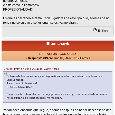
de unos 2 meses.
A esto cómo lo llamamos?
PROFESIONALIDAD!
Es que es del tebeo el tema... con jugadores de este tipo que, además de no
rendir no se cuidan o se lesionan solos, ya me dirán...
En línea
tomahawk
Re: "ALFON" GONZÁLEZ
«
Respuesta #19 en:
Julio 07, 2026, 10:17 Horas »
Cita de: jmpn en Julio 06, 2026, 11:45 Horas
Si llegas de las vacaciones y te diagnostican en el reconocimiento una lesión de
unos 2 meses.
A esto cómo lo llamamos?
PROFESIONALIDAD!
Es que es del tebeo el tema... con jugadores de este tipo que, además de no rendir
no se cuidan o se lesionan solos, ya me dirán...
Yo tampoco entiendo que llegue, ademas despues de haber descansado una
buena temporada pues en el villareal tb se lesionó, y llegue con una lesión