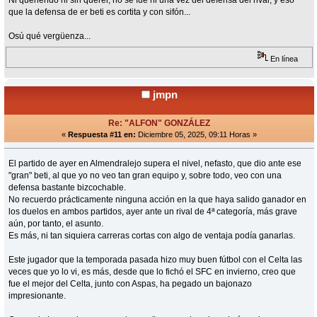
Ni queriendo ni sin querer, no se fue ni una vez del defensa del rival, y eso
que la defensa de er beti es cortita y con sifón...
Osú qué vergüenza...
En línea
jmpn
Re: "ALFON" GONZÁLEZ
«
Respuesta #11 en:
Diciembre 05, 2025, 09:11 Horas »
El partido de ayer en Almendralejo supera el nivel, nefasto, que dio ante ese
"gran" beti, al que yo no veo tan gran equipo y, sobre todo, veo con una
defensa bastante bizcochable.
No recuerdo prácticamente ninguna acción en la que haya salido ganador en
los duelos en ambos partidos, ayer ante un rival de 4ª categoría, más grave
aún, por tanto, el asunto.
Es más, ni tan siquiera carreras cortas con algo de ventaja podía ganarlas.
Este jugador que la temporada pasada hizo muy buen fútbol con el Celta las
veces que yo lo vi, es más, desde que lo fichó el SFC en invierno, creo que
fue el mejor del Celta, junto con Aspas, ha pegado un bajonazo
impresionante.