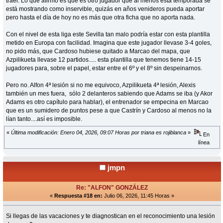
traer. Lo que afirmo es que es otro jugador que al menos esta temporada se
está mostrando como inservible, quizás en años venideros pueda aportar
pero hasta el día de hoy no es más que otra ficha que no aporta nada.
Con el nivel de esta liga este Sevilla tan malo podría estar con esta plantilla
metido en Europa con facilidad. Imagina que este jugador llevase 3-4 goles,
no pido más, que Cardoso hubiese quitado a Marcao del mapa, que
Azpilikueta llevase 12 partidos..... esta plantilla que tenemos tiene 14-15
jugadores para, sobre el papel, estar entre el 6º y el 8º sin despeinarnos.
Pero no. Alfon 4ª lesión si no me equivoco, Azpilikueta 4ª lesión, Alexis
también un mes fuera, sólo 2 delanteros sabiendo que Adams se iba (y Akor
Adams es otro capítulo para hablar), el entrenador se empecina en Marcao
que es un sumidero de puntos pese a que Castrín y Cardoso al menos no la
lían tanto....así es imposible.
«
Última modificación: Enero 04, 2026, 09:07 Horas por triana es rojiblanca
»
En
línea
jmpn
Re: "ALFON" GONZÁLEZ
«
Respuesta #18 en:
Julio 06, 2026, 11:45 Horas »
Si llegas de las vacaciones y te diagnostican en el reconocimiento una lesión