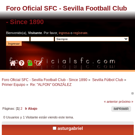
Foro Oficial SFC - Sevilla Football Club
- Since 1890
Bienvenido(a),
Visitante
. Por favor,
ingresa
o
regístrate
.
Foro Oficial SFC - Sevilla Football Club - Since 1890
»
Sevilla Fútbol Club
»
Primer Equipo
»
Re: "ALFON" GONZÁLEZ
« anterior
próximo »
Páginas: [
1
]
2
Ir Abajo
IMPRIMIR
0 Usuarios y 1 Visitante están viendo este tema.
asturgabriel