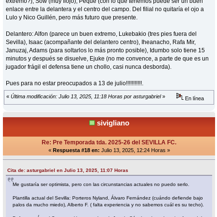
extremo?), Sow (muy flojo), Peque (con lo qué tenemos puede ser un buen
enlace entre la delantera y el centro del campo. Del filial no quitaría el ojo a
Lulo y Nico Guillén, pero más futuro que presente.
Delantero: Alfon (parece un buen extremo, Lukebakio (tres pies fuera del
Sevilla), Isaac (acompañante del delantero centro), Iheanacho, Rafa Mir,
Januzaj, Adams (para soltarlos lo más pronto posible), Idumbo solo tiene 15
minutos y después se disuelve, Ejuke (no me convence, a parte de que es un
jugador frágil el defensa tiene un chollo, casi nunca desborda).
Pues para no estar preocupados a 13 de julio!!!!!!!!!!!.
«
Última modificación: Julio 13, 2025, 11:18 Horas por asturgabriel
»
En línea
sivigliano
Re: Pre Temporada tda. 2025-26 del SEVILLA FC.
«
Respuesta #18 en:
Julio 13, 2025, 12:24 Horas »
Cita de: asturgabriel en Julio 13, 2025, 11:07 Horas
Me gustaría ser optimista, pero con las circunstancias actuales no puedo serlo.
Plantilla actual del Sevilla: Porteros Nyland, Álvaro Fernández (cuándo defiende bajo
palos da mucho miedo), Alberto F. ( falta experiencia y no sabemos cuál es su techo).