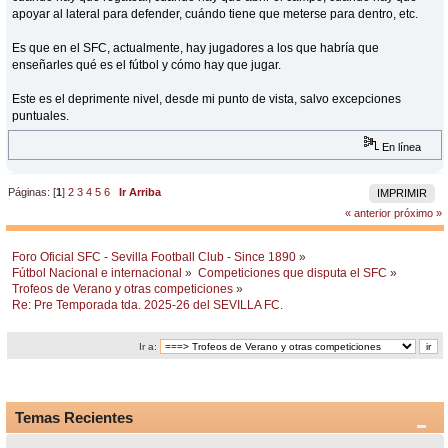
apoyar al lateral para defender, cuándo tiene que meterse para dentro, etc.
Es que en el SFC, actualmente, hay jugadores a los que habría que
enseñarles qué es el fútbol y cómo hay que jugar.
Este es el deprimente nivel, desde mi punto de vista, salvo excepciones
puntuales.
En línea
Páginas: [
1
]
2
3
4
5
6
Ir Arriba
IMPRIMIR
« anterior
próximo »
Foro Oficial SFC - Sevilla Football Club - Since 1890
»
Fútbol Nacional e internacional
»
Competiciones que disputa el SFC
»
Trofeos de Verano y otras competiciones
»
Re: Pre Temporada tda. 2025-26 del SEVILLA FC.
Ir a:
Temas Recientes