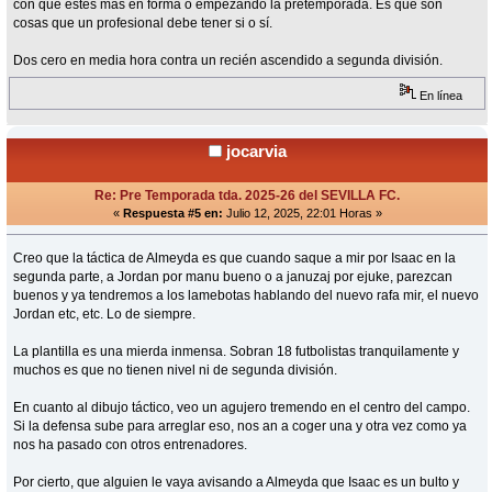
con qué estés más en forma o empezando la pretemporada. Es que son
cosas que un profesional debe tener si o sí.
Dos cero en media hora contra un recién ascendido a segunda división.
En línea
jocarvia
Re: Pre Temporada tda. 2025-26 del SEVILLA FC.
«
Respuesta #5 en:
Julio 12, 2025, 22:01 Horas »
Creo que la táctica de Almeyda es que cuando saque a mir por Isaac en la
segunda parte, a Jordan por manu bueno o a januzaj por ejuke, parezcan
buenos y ya tendremos a los lamebotas hablando del nuevo rafa mir, el nuevo
Jordan etc, etc. Lo de siempre.
La plantilla es una mierda inmensa. Sobran 18 futbolistas tranquilamente y
muchos es que no tienen nivel ni de segunda división.
En cuanto al dibujo táctico, veo un agujero tremendo en el centro del campo.
Si la defensa sube para arreglar eso, nos an a coger una y otra vez como ya
nos ha pasado con otros entrenadores.
Por cierto, que alguien le vaya avisando a Almeyda que Isaac es un bulto y