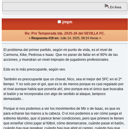
En línea
jmpn
Re: Pre Temporada tda. 2025-26 del SEVILLA FC.
«
Respuesta #19 en:
Julio 14, 2025, 08:24 Horas »
El problema del primer partido, según mi punto de vista, es el nivel de
Carmona, Kike, Pedrosa e Isaac. Que no paran de fallar en el 90% de las
acciones, y muestran un nivel impropio de jugadores profesionales.
Esto es lo más preocupante, según veo.
También es preocupante que un chaval, Nico, sea el mejor del SFC en el 2º
tiempo. Y no solo por el gol, que es lo de menos porque es casi regalado por
el rival aunque había que ponerla ahí, sino porque era el único que buscaba
el balón y se incorporaba con algo de sentido al ataque, tampoco
demasiado...
Porque si nos podemos a ver los movimientos de Mir o de Isaac, es que es
para echarse las manos a la cabeza. O si nos podemos a ver cómo juega el
extremo Idumbo, que sí parece tener condiciones, pero que primero le tienen
que enseñar cómo jugar al fútbol, cómo desmarcarse, cuándo pasar el balón,
cuándo hay que regatear, cuándo hay que abrir el campo, cuándo hay que