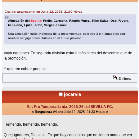
Cita de: asturgabriel en Julio 12, 2025, 21:00 Horas
Alineación del
Sevilla
: Ferllo, Carmona, Ramón Mtnez., Kike Salas, Oso, Rivera,
M. Bueno, Ejuke, Alfon, Vargas e Isaac.
Una alineación inicial y primera de la pretemporada, solo veo 3 o 4 jugadores con
nivel de ser jugadores titulares en el futuro próximo.
Vaya equipaco. En segunda división estaría más cerca del descenso que de
la promoción.
Y quieren cobrar por esto...
En línea
jocarvia
Re: Pre Temporada tda. 2025-26 del SEVILLA FC.
«
Respuesta #4 en:
Julio 12, 2025, 21:33 Horas »
Tremendo, tremendo, tremendo.
Que jugadores, Dios mío. Es que hay conceptos que no tienen nada que ver