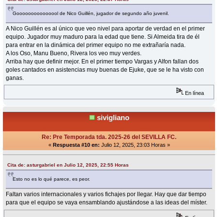
Gooooooooooooool de Nico Guillén, jugador de segundo año juvenil.
A Nico Guillén es al único que veo nivel para aportar de verdad en el primer
equipo. Jugador muy maduro para la edad que tiene. Si Almeida tira de él
para entrar en la dinámica del primer equipo no me extrañaría nada.
A los Oso, Manu Bueno, Rivera los veo muy verdes.
Arriba hay que definir mejor. En el primer tiempo Vargas y Alfon fallan dos
goles cantados en asistencias muy buenas de Ejuke, que se le ha visto con
ganas.
En línea
sivigliano
Re: Pre Temporada tda. 2025-26 del SEVILLA FC.
«
Respuesta #10 en:
Julio 12, 2025, 23:03 Horas »
Cita de: asturgabriel en Julio 12, 2025, 22:55 Horas
Esto no es lo qué parece, es peor.
Faltan varios internacionales y varios fichajes por llegar. Hay que dar tiempo
para que el equipo se vaya ensamblando ajustándose a las ideas del míster.