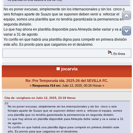
No es poner excusas, simplemente sin los internacionales y sin los cinco o
seis fichajes aparte de Suazo que se suponen deben venir a reforzar el
equipo, somos una plantilla que no tendría garantizada la permanencia en
segunda división.
Lo que hay ahora en plantilla disponible para Almeyda debe variar y va a
variar a 31 de agosto.
Yo confío en que habrá una plantilla digna para competir en primera división
este año. Es pronto para que caigamos en el desánimo.
En línea
jocarvia
Re: Pre Temporada tda. 2025-26 del SEVILLA FC.
«
Respuesta #14 en:
Julio 13, 2025, 00:26 Horas »
Cita de: sivigliano en Julio 12, 2025, 23:18 Horas
No es poner excusas, simplemente sin los internacionales y sin los cinco o seis
fichajes aparte de Suazo que se suponen deben venir a reforzar el equipo, somos
una plantilla que no tendría garantizada la permanencia en segunda división.
Lo que hay ahora en plantilla disponible para Almeyda debe variar y va a variar a 31
de agosto.
Yo confío en que habrá una plantilla digna para competir en primera división este
año. Es pronto para que caigamos en el desánimo.