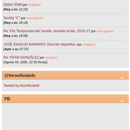
Djibril SOW
por
sivigliano
[
Hoy
a las 22:23]
Sevilla "C"
por
asturgabriel
[
Hoy
a las 18:13]
Re: Pre Temporada del Sevilla, durante la tda. 2026-27
por
asturgabriel
[
Hoy
a las 18:08]
JOSÉ IGNACIO NAVARRO. Director deportivo.
por
sivigliano
[
Ayer
a las 07:27]
Re: FRAN GONZÁLEZ
por
drodgom
[Agosto 04, 2026, 22:33 Horas]
@forooficialsfc
Tweets by forooficialsfc
FB