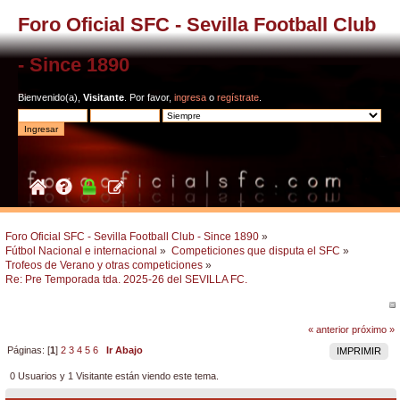
Foro Oficial SFC - Sevilla Football Club
- Since 1890
Bienvenido(a),
Visitante
. Por favor,
ingresa
o
regístrate
.
Foro Oficial SFC - Sevilla Football Club - Since 1890
»
Fútbol Nacional e internacional
»
Competiciones que disputa el SFC
»
Trofeos de Verano y otras competiciones
»
Re: Pre Temporada tda. 2025-26 del SEVILLA FC.
« anterior
próximo »
Páginas: [
1
]
2
3
4
5
6
Ir Abajo
IMPRIMIR
0 Usuarios y 1 Visitante están viendo este tema.