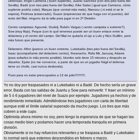
Defensas: Ángel Carmona ( buen suplente), Juanlu Sánchez (con dos pies fuera del
Sevilla), Badé (con tres pies fuera del Sevilla), Kike Salas ( igual que Carmona, cómo
suplente podría colar), Marçao (que central más malo), Nianzou ( ni está ni se le
espera), Pedrosa (estancado), Suazo (esperanzas de que haga con el puesto), del
resto del filial, ninguno da la talla para jugar ni en 2ª División.
Centro campistas: Agoumé, Gudelj, Rubén Vargas ( centro campista o extremo?),
Sow (muy flojo), Peque (con lo qué tenemos puede ser un buen enlace entre la
delantera y el centro del campo. Del filial no quitaría el ojo a Lulo y Nico Guillén, pero
más futuro que presente.
Delantero: Alfon (parece un buen extremo, Lukebakio (tres pies fuera del Sevilla),
Isaac (acompañante del delantero centro), Iheanacho, Rafa Mir, Januzaj, Adams
(para soltarlos lo más pronto posible), Idumbo solo tiene 15 minutos y después se
disuelve, Ejuke (no me convence, a parte de que es un jugador frágil el defensa
tiene un chollo, casi nunca desborda).
Pues para no estar preocupados a 13 de julio!!!!!!!!!!!.
Yo no doy por traspasados ni a Lukebakio ni a Badé. De hecho sería un grave
error. Basta con las salidas de Juanlu y Sow para reinvertir. Y traer un mínimo
de 5 ó 6 jugadores del nivel de Suazo por ejemplo. Jugadores ya hechos y de
rendimiento inmediato. Admitiéndose tres jugadores con carta de libertad
aunque esté el límite salarial superado da mucho juego. Los tres que más
cobren a este cupo.
Optimista ahora mismo no soy, pero tengo la esperanza de que se hagan las
cosas medio bien y podamos hacer una temporada tranquila en primera
división.
Obviamente si no hay refuerzos relevantes y se traspasa a Badé y Lukebakio
lo normal será que estemos descendidos en febrero o marzo.