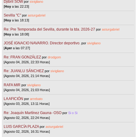
Djibril SOW
por
sivigliano
[
Hoy
a las 22:23]
Sevilla "C"
por
asturgabriel
[
Hoy
a las 18:13]
Re: Pre Temporada del Sevilla, durante la tda. 2026-27
por
asturgabriel
[
Hoy
a las 18:08]
JOSÉ IGNACIO NAVARRO. Director deportivo.
por
sivigliano
[
Ayer
a las 07:27]
Re: FRAN GONZÁLEZ
por
drodgom
[Agosto 04, 2026, 22:33 Horas]
Re: JUANLU SÁNCHEZ
por
sivigliano
[Agosto 04, 2026, 21:14 Horas]
RAFA MIR
por
sivigliano
[Agosto 04, 2026, 21:03 Horas]
LA AFICIÓN
por
arrebato
[Agosto 03, 2026, 13:11 Horas]
Re: Joaquín Martínez Gauna- OSO
por
Si o Si
[Agosto 02, 2026, 22:24 Horas]
LUIS GARCÍA PLAZA
por
asturgabriel
[Agosto 02, 2026, 16:31 Horas]