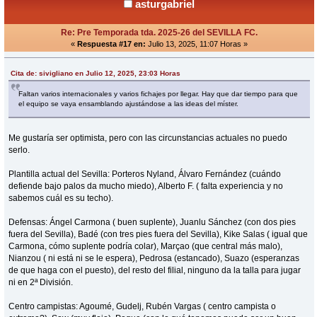
asturgabriel
Re: Pre Temporada tda. 2025-26 del SEVILLA FC.
«
Respuesta #17 en:
Julio 13, 2025, 11:07 Horas »
Cita de: sivigliano en Julio 12, 2025, 23:03 Horas
Faltan varios internacionales y varios fichajes por llegar. Hay que dar tiempo para que
el equipo se vaya ensamblando ajustándose a las ideas del míster.
Me gustaría ser optimista, pero con las circunstancias actuales no puedo
serlo.
Plantilla actual del Sevilla: Porteros Nyland, Álvaro Fernández (cuándo
defiende bajo palos da mucho miedo), Alberto F. ( falta experiencia y no
sabemos cuál es su techo).
Defensas: Ángel Carmona ( buen suplente), Juanlu Sánchez (con dos pies
fuera del Sevilla), Badé (con tres pies fuera del Sevilla), Kike Salas ( igual que
Carmona, cómo suplente podría colar), Marçao (que central más malo),
Nianzou ( ni está ni se le espera), Pedrosa (estancado), Suazo (esperanzas
de que haga con el puesto), del resto del filial, ninguno da la talla para jugar
ni en 2ª División.
Centro campistas: Agoumé, Gudelj, Rubén Vargas ( centro campista o