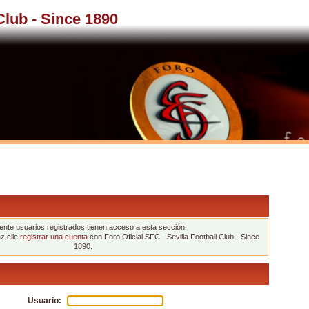
 Club - Since 1890
nte usuarios registrados tienen acceso a esta sección.
az clic
registrar una cuenta
con Foro Oficial SFC - Sevilla Football Club - Since
1890.
Usuario: