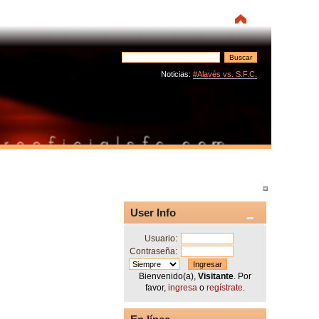
Noticias:
#Alavés vs. S.F.C.
User Info
Usuario:
Contraseña:
Bienvenido(a),
Visitante
. Por
favor,
ingresa
o
regístrate
.