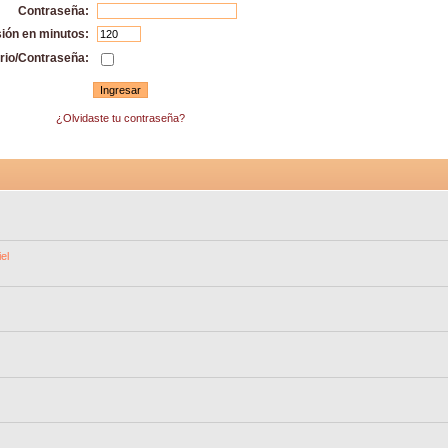
Contraseña:
sión en minutos:
rio/Contraseña:
¿Olvidaste tu contraseña?
el