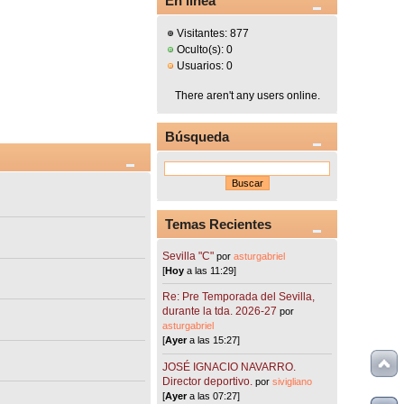
En línea
Visitantes: 877
Oculto(s): 0
Usuarios: 0
There aren't any users online.
Búsqueda
Temas Recientes
Sevilla "C"
por
asturgabriel
[
Hoy
a las 11:29]
Re: Pre Temporada del Sevilla,
durante la tda. 2026-27
por
asturgabriel
[
Ayer
a las 15:27]
JOSÉ IGNACIO NAVARRO.
Director deportivo.
por
sivigliano
[
Ayer
a las 07:27]