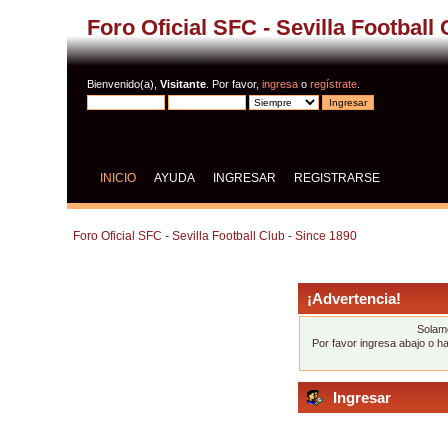
Foro Oficial SFC - Sevilla Football
Bienvenido(a),
Visitante
. Por favor,
ingresa
o
regístrate
.
INICIO
AYUDA
INGRESAR
REGISTRARSE
Foro Oficial SFC - Sevilla Football Club - Since 1890
¡Advertencia!
Solame
Por favor ingresa abajo o h
Ingresar