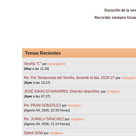
Duración de la se
Recordar siempre Usua
Temas Recientes
Sevilla "C"
por
asturgabriel
[
Hoy
a las 11:29]
Re: Pre Temporada del Sevilla, durante la tda. 2026-27
por
asturgabri
[
Ayer
a las 15:27]
JOSÉ IGNACIO NAVARRO. Director deportivo.
por
sivigliano
[
Ayer
a las 07:27]
Re: FRAN GONZÁLEZ
por
drodgom
[Agosto 04, 2026, 22:33 Horas]
Re: JUANLU SÁNCHEZ
por
sivigliano
[Agosto 04, 2026, 21:14 Horas]
Djibril SOW
por
sivigliano