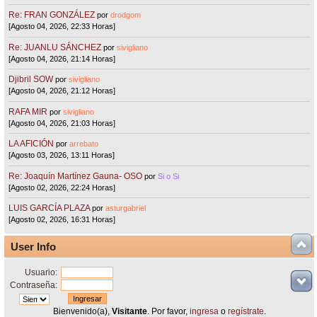
Re: FRAN GONZÁLEZ
por
drodgom
[Agosto 04, 2026, 22:33 Horas]
Re: JUANLU SÁNCHEZ
por
sivigliano
[Agosto 04, 2026, 21:14 Horas]
Djibril SOW
por
sivigliano
[Agosto 04, 2026, 21:12 Horas]
RAFA MIR
por
sivigliano
[Agosto 04, 2026, 21:03 Horas]
LA AFICIÓN
por
arrebato
[Agosto 03, 2026, 13:11 Horas]
Re: Joaquín Martínez Gauna- OSO
por
Si o Si
[Agosto 02, 2026, 22:24 Horas]
LUIS GARCÍA PLAZA
por
asturgabriel
[Agosto 02, 2026, 16:31 Horas]
User Info
Usuario:
Contraseña:
Bienvenido(a),
Visitante
. Por favor,
ingresa
o
regístrate
.