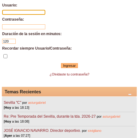
Usuario:
Contraseña:
Duración de la sesión en minutos:
Recordar siempre Usuario/Contraseña:
¿Olvidaste tu contraseña?
Temas Recientes
Sevilla "C"
por
asturgabriel
[
Hoy
a las 18:13]
Re: Pre Temporada del Sevilla, durante la tda. 2026-27
por
asturgabriel
[
Hoy
a las 18:08]
JOSÉ IGNACIO NAVARRO. Director deportivo.
por
sivigliano
[
Ayer
a las 07:27]