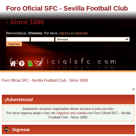
Foro Oficial SFC - Sevilla Football Club
- Since 1890
Bienvenido(a),
Visitante
. Por favor,
ingresa
o
regístrate
.
Foro Oficial SFC - Sevilla Football Club - Since 1890
¡Advertencia!
Solamente usuarios registrados tienen acceso a esta sección.
Por favor ingresa abajo o haz clic
registrar una cuenta
con Foro Oficial SFC - Sevilla
Football Club - Since 1890.
Ingresar