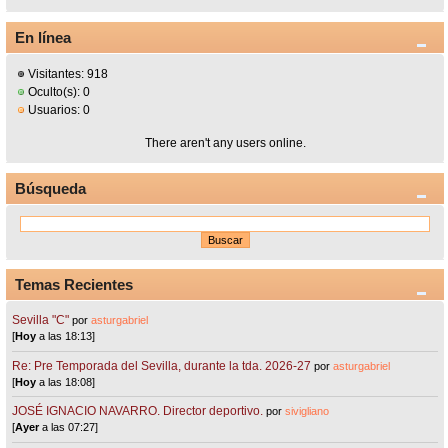
En línea
Visitantes: 918
Oculto(s): 0
Usuarios: 0
There aren't any users online.
Búsqueda
Temas Recientes
Sevilla "C"
por
asturgabriel
[
Hoy
a las 18:13]
Re: Pre Temporada del Sevilla, durante la tda. 2026-27
por
asturgabriel
[
Hoy
a las 18:08]
JOSÉ IGNACIO NAVARRO. Director deportivo.
por
sivigliano
[
Ayer
a las 07:27]