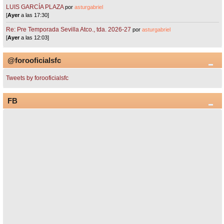
LUIS GARCÍA PLAZA
por
asturgabriel
[
Ayer
a las 17:30]
Re: Pre Temporada Sevilla Atco., tda. 2026-27
por
asturgabriel
[
Ayer
a las 12:03]
@forooficialsfc
Tweets by forooficialsfc
FB