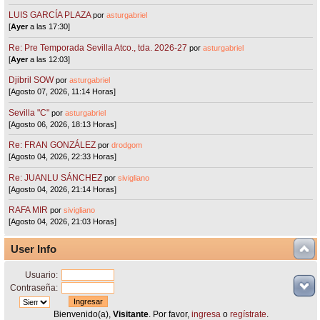
LUIS GARCÍA PLAZA
por
asturgabriel
[
Ayer
a las 17:30]
Re: Pre Temporada Sevilla Atco., tda. 2026-27
por
asturgabriel
[
Ayer
a las 12:03]
Djibril SOW
por
asturgabriel
[Agosto 07, 2026, 11:14 Horas]
Sevilla "C"
por
asturgabriel
[Agosto 06, 2026, 18:13 Horas]
Re: FRAN GONZÁLEZ
por
drodgom
[Agosto 04, 2026, 22:33 Horas]
Re: JUANLU SÁNCHEZ
por
sivigliano
[Agosto 04, 2026, 21:14 Horas]
RAFA MIR
por
sivigliano
[Agosto 04, 2026, 21:03 Horas]
User Info
Usuario:
Contraseña:
Bienvenido(a),
Visitante
. Por favor,
ingresa
o
regístrate
.