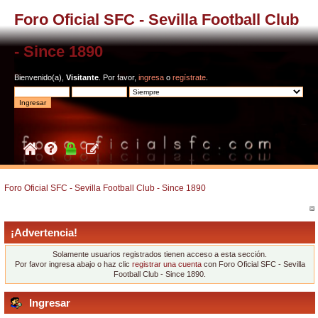
Foro Oficial SFC - Sevilla Football Club
- Since 1890
Bienvenido(a),
Visitante
. Por favor,
ingresa
o
regístrate
.
Foro Oficial SFC - Sevilla Football Club - Since 1890
¡Advertencia!
Solamente usuarios registrados tienen acceso a esta sección.
Por favor ingresa abajo o haz clic
registrar una cuenta
con Foro Oficial SFC - Sevilla
Football Club - Since 1890.
Ingresar