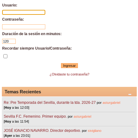
Usuario:
Contraseña:
Duración de la sesión en minutos:
Recordar siempre Usuario/Contraseña:
¿Olvidaste tu contraseña?
Temas Recientes
Re: Pre Temporada del Sevilla, durante la tda. 2026-27
por
asturgabriel
[
Hoy
a las 12:03]
Sevilla F.C. Femenino. Primer equipo.
por
asturgabriel
[
Hoy
a las 11:54]
JOSÉ IGNACIO NAVARRO. Director deportivo.
por
sivigliano
[
Ayer
a las 23:01]