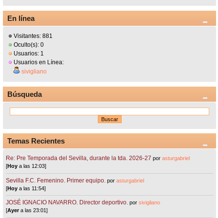
En línea
Visitantes: 881
Oculto(s): 0
Usuarios: 1
Usuarios en Línea:
sivigliano
Búsqueda
Temas Recientes
Re: Pre Temporada del Sevilla, durante la tda. 2026-27
por
asturgabriel
[
Hoy
a las 12:03]
Sevilla F.C. Femenino. Primer equipo.
por
asturgabriel
[
Hoy
a las 11:54]
JOSÉ IGNACIO NAVARRO. Director deportivo.
por
sivigliano
[
Ayer
a las 23:01]