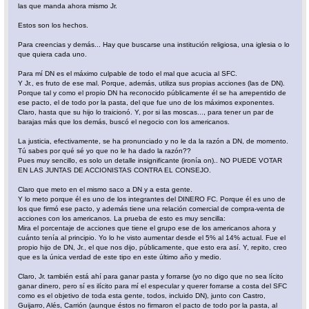
las que manda ahora mismo Jr.
Estos son los hechos.
Para creencias y demás... Hay que buscarse una institución religiosa, una iglesia o lo
que quiera cada uno.
Para mí DN es el máximo culpable de todo el mal que acucia al SFC.
Y Jr., es fruto de ese mal. Porque, además, utiliza sus propias acciones (las de DN).
Porque tal y como el propio DN ha reconocido públicamente él se ha arrepentido de
ese pacto, el de todo por la pasta, del que fue uno de los máximos exponentes.
Claro, hasta que su hijo lo traicionó. Y, por si las moscas..., para tener un par de
barajas más que los demás, buscó el negocio con los americanos.
La justicia, efectivamente, se ha pronunciado y no le da la razón a DN, de momento.
Tú sabes por qué sé yo que no le ha dado la razón??
Pues muy sencillo, es solo un detalle insignificante (ironía on).. NO PUEDE VOTAR
EN LAS JUNTAS DE ACCIONISTAS CONTRA EL CONSEJO.
Claro que meto en el mismo saco a DN y a esta gente.
Y lo meto porque él es uno de los integrantes del DINERO FC. Porque él es uno de
los que firmó ese pacto, y además tiene una relación comercial de compra-venta de
acciones con los americanos. La prueba de esto es muy sencilla:
Mira el porcentaje de acciones que tiene el grupo ese de los americanos ahora y
cuánto tenía al principio. Yo lo he visto aumentar desde el 5% al 14% actual. Fue el
propio hijo de DN, Jr., el que nos dijo, públicamente, que esto era así. Y, repito, creo
que es la única verdad de este tipo en este último año y medio.
Claro, Jr. también está ahí para ganar pasta y forrarse (yo no digo que no sea lícito
ganar dinero, pero sí es ilícito para mí el especular y querer forrarse a costa del SFC
como es el objetivo de toda esta gente, todos, incluido DN), junto con Castro,
Guijarro, Alés, Carrión (aunque éstos no firmaron el pacto de todo por la pasta, al