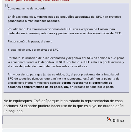
Completamente de acuerdo.
En líneas generales, muchos miles de pequeños accionistas del SFC han preferido
ganar pasta a mantener sus acciones.
Por otro lado, los máximos accionistas del SFC, con excepción de Carrión, han
preferido sus intereses particulares y pactar para sacar réditos económicos del SFC.
Factor común: la pasta, el dinero.
Y esto, el dinero, por encima del SFC.
Por tanto, la situación de ruina económica y deportiva del SFC es debido a que prima
lo económico frente a lo deportivo, el SFC. Por tanto, el SFC está así por la avaricia y
el ansia de poder de dinero de muchos miles de sevillistas.
Ah, y por cierto, para que jamás se olvide, Jr., el peor presidente de la historia del
SFC de todos los tiempos, que a mí no me representa, está ahí, en la poltrona de
presidir este inepto y mediocre consejo
porque representa el porcentaje de
acciones comprometidas de su padre, DN,
en el pacto de todo por la pasta.
No te equivoques. Está ahí porque le ha robado la representación de esas
acciones. Si el padre pudiera hacer uso de lo que es suyo, no duraba ahí ni
un segundo.
En línea