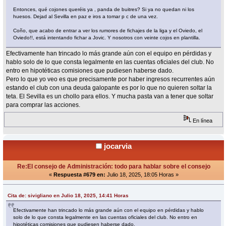
Entonces, qué cojones queréis ya , panda de buitres? Si ya no quedan ni los
huesos. Dejad al Sevilla en paz e iros a tomar p c de una vez.
Coño, que acabo de entrar a ver los rumores de fichajes de la liga y el Oviedo, el
Oviedo!!, está intentando fichar a Jovic. Y nosotros con veinte cojos en plantilla.
Efectivamente han trincado lo más grande aún con el equipo en pérdidas y
hablo solo de lo que consta legalmente en las cuentas oficiales del club. No
entro en hipotéticas comisiones que pudiesen haberse dado.
Pero lo que yo veo es que precisamente por haber ingresos recurrentes aún
estando el club con una deuda galopante es por lo que no quieren soltar la
teta. El Sevilla es un chollo para ellos. Y mucha pasta van a tener que soltar
para comprar las acciones.
En línea
jocarvia
Re:El consejo de Administración: todo para hablar sobre el consejo
«
Respuesta #679 en:
Julio 18, 2025, 18:05 Horas »
Cita de: sivigliano en Julio 18, 2025, 14:41 Horas
Efectivamente han trincado lo más grande aún con el equipo en pérdidas y hablo
solo de lo que consta legalmente en las cuentas oficiales del club. No entro en
hipotéticas comisiones que pudiesen haberse dado.