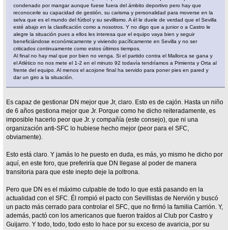
condenado por mangar aunque fuese fuera del ámbito deportivo pero hay que
reconocerle su capacidad de gestión, su carisma y personalidad para moverse en la
selva que es el mundo del fútbol y su sevillismo. A él le duele de verdad que el Sevilla
esté abajo en la clasificación como a nosotros. Y no digo que a junior o a Castro le
alegre la situación pues a ellos les interesa que el equipo vaya bien y seguir
beneficiándose económicamente y viviendo pacíficamente en Sevilla y no ser
criticados continuamente como estos últimos tiempos.
Al final no hay mal que por bien no venga. Si el partido contra el Mallorca se gana y
el Atlético no nos mete el 1-2 en el minuto 92 todavía tendríamos a Pimienta y Orta al
frente del equipo. Al menos el acojone final ha servido para poner pies en pared y
dar un giro a la situación.
Es capaz de gestionar DN mejor que Jr, claro. Esto es de cajón. Hasta un niño
de 6 años gestiona mejor que Jr. Porque como he dicho reiteradamente, es
imposible hacerlo peor que Jr. y compañía (este consejo), que ni una
organización anti-SFC lo hubiese hecho mejor (peor para el SFC,
obviamente).
Esto está claro. Y jamás lo he puesto en duda, es más, yo mismo he dicho por
aquí, en este foro, que preferiría que DN llegase al poder de manera
transitoria para que este inepto deje la poltrona.
Pero que DN es el máximo culpable de todo lo que está pasando en la
actualidad con el SFC. Él rompió el pacto con Sevillistas de Nervión y buscó
un pacto más cerrado para controlar el SFC, que no firmó la familia Carrión. Y,
además, pactó con los americanos que fueron traídos al Club por Castro y
Guijarro. Y todo, todo, todo esto lo hace por su exceso de avaricia, por su