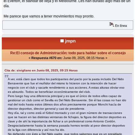
el Everton, el standar de lieja y el Melbourne. Les han durado algo más de un
día.
Me parece que vamos a tener movimientos muy pronto.
En línea
jmpn
Re:El consejo de Administración: todo para hablar sobre el consejo
«
Respuesta #670 en:
Junio 09, 2025, 08:15 Horas »
Cita de: sivigliano en Junio 08, 2025, 09:15 Horas
A ver, está claro que todos los participantes del pacto por la pasta incluido Del Nido
Benavente que fue el muñidor del mismo lo hicieron con la intención de hacer
negocio con el club y sacarle rendimiento a sus acciones. A estas alturas obviar eso
es absurdo. Todos se benefician económicamente del club.
Pero luego hay una diferencia principal y es que el único de todos ellos capaz de
gestionar un club como el Sevilla es Del Nido Benavente. Sin él las cosas no han ido
mal del todo hasta estos últimos dos años precisamente porque Monchi hacía de
director deportivo, director general y casi de presidente.
Hoy día, tal y como está el fútbol montado y con el gran número de transacciones
que se hacen en las distintas ventanas de fichajes, la figura del director deportivo es
clave y de ahí la importancia de fichar a un profesional como Antonio Cordón.
Desgraciadamente hasta la semana pasada hemos tenido al peor director deportivo
de la liga con diferencia y así nos ha ido.
No defiendo con ésto a Del Nido padre, que todos sabemos que es un presidiario