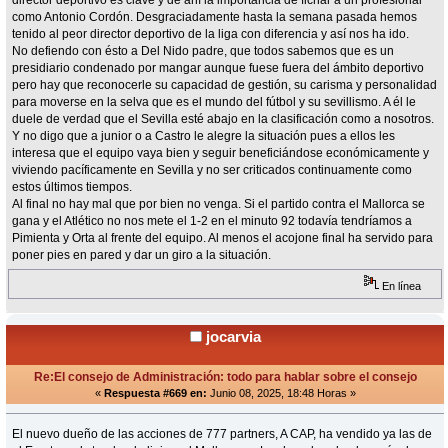
director deportivo es clave y de ahí la importancia de fichar a un profesional
como Antonio Cordón. Desgraciadamente hasta la semana pasada hemos
tenido al peor director deportivo de la liga con diferencia y así nos ha ido.
No defiendo con ésto a Del Nido padre, que todos sabemos que es un
presidiario condenado por mangar aunque fuese fuera del ámbito deportivo
pero hay que reconocerle su capacidad de gestión, su carisma y personalidad
para moverse en la selva que es el mundo del fútbol y su sevillismo. A él le
duele de verdad que el Sevilla esté abajo en la clasificación como a nosotros.
Y no digo que a junior o a Castro le alegre la situación pues a ellos les
interesa que el equipo vaya bien y seguir beneficiándose económicamente y
viviendo pacíficamente en Sevilla y no ser criticados continuamente como
estos últimos tiempos.
Al final no hay mal que por bien no venga. Si el partido contra el Mallorca se
gana y el Atlético no nos mete el 1-2 en el minuto 92 todavía tendríamos a
Pimienta y Orta al frente del equipo. Al menos el acojone final ha servido para
poner pies en pared y dar un giro a la situación.
En línea
jocarvia
Re:El consejo de Administración: todo para hablar sobre el consejo
«
Respuesta #669 en:
Junio 08, 2025, 18:48 Horas »
El nuevo dueño de las acciones de 777 partners, A CAP, ha vendido ya las de