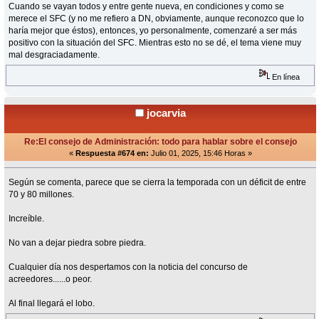
Cuando se vayan todos y entre gente nueva, en condiciones y como se
merece el SFC (y no me refiero a DN, obviamente, aunque reconozco que lo
haría mejor que éstos), entonces, yo personalmente, comenzaré a ser más
positivo con la situación del SFC. Mientras esto no se dé, el tema viene muy
mal desgraciadamente.
En línea
jocarvia
Re:El consejo de Administración: todo para hablar sobre el consejo
«
Respuesta #674 en:
Julio 01, 2025, 15:46 Horas »
Según se comenta, parece que se cierra la temporada con un déficit de entre
70 y 80 millones.
Increíble.
No van a dejar piedra sobre piedra.
Cualquier día nos despertamos con la noticia del concurso de
acreedores......o peor.
Al final llegará el lobo.