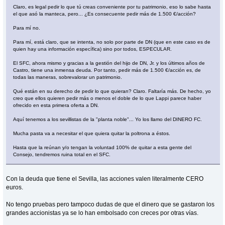
Claro, es legal pedir lo que tú creas conveniente por tu patrimonio, eso lo sabe hasta
el que asó la manteca, pero... ¿Es consecuente pedir más de 1.500 €/acción?
Para mí no.
Para mí, está claro, que se intenta, no solo por parte de DN (que en este caso es de
quien hay una información específica) sino por todos, ESPECULAR.
El SFC, ahora mismo y gracias a la gestión del hijo de DN, Jr. y los últimos años de
Castro, tiene una inmensa deuda. Por tanto, pedir más de 1.500 €/acción es, de
todas las maneras, sobrevalorar un patrimonio.
Qué están en su derecho de pedir lo que quieran? Claro. Faltaría más. De hecho, yo
creo que ellos quieren pedir más o menos el doble de lo que Lappi parece haber
ofrecido en esta primera oferta a DN.
Aquí tenemos a los sevillistas de la "planta noble"... Yo los llamo del DINERO FC.
Mucha pasta va a necesitar el que quiera quitar la poltrona a éstos.
Hasta que la reúnan y/o tengan la voluntad 100% de quitar a esta gente del
Consejo, tendremos ruina total en el SFC.
Con la deuda que tiene el Sevilla, las acciones valen literalmente CERO
euros.
No tengo pruebas pero tampoco dudas de que el dinero que se gastaron los
grandes accionistas ya se lo han embolsado con creces por otras vías.