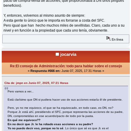
pacto de compra-venta de acciones, que proporcionaba a DN unos pingues
beneficios).
Y, entonces, volvemos al mismo asunto de siempre:
A esta gente lo único que le importa es forrarse a costa del SFC.
Pero igual que han hecho muchos miles de sevillistas. Claro, cada uno a su
nivel y en función a la propiedad que cada uno tenía, obviamente.
En línea
jocarvia
Re:El consejo de Administración: todo para hablar sobre el consejo
«
Respuesta #666 en:
Junio 07, 2025, 17:31 Horas »
Cita de: jmpn en Junio 07, 2025, 07:21 Horas
Pero vamos a ver...
Está clarísimo que DN si pudiera hacer uso de sus acciones estaría él de presidente.
Pero, yo no me equivoco, el que se ha equivocado, en todo caso, es DN, no?
Porque Jr. está ahí, presidiendo el SFC, porque representa las acciones de su padre,
DN, comprometidas en ese acuerdo/pacto de todo por la pasta.
En qué me equivoco??
En no decir que Jr. le ha robado esas acciones a su padre?
Yo no puedo decir eso, porque no lo sé
. Lo único que sé es que Jr. es el