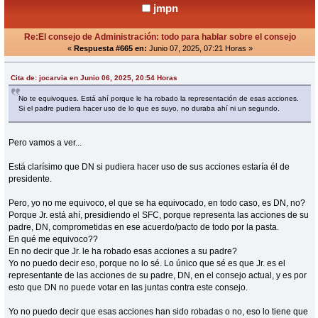
jmpn
Re:El consejo de Administración: todo para hablar sobre el consejo
«
Respuesta #665 en:
Junio 07, 2025, 07:21 Horas »
Cita de: jocarvia en Junio 06, 2025, 20:54 Horas
No te equivoques. Está ahí porque le ha robado la representación de esas acciones.
Si el padre pudiera hacer uso de lo que es suyo, no duraba ahí ni un segundo.
Pero vamos a ver...
Está clarísimo que DN si pudiera hacer uso de sus acciones estaría él de
presidente.
Pero, yo no me equivoco, el que se ha equivocado, en todo caso, es DN, no?
Porque Jr. está ahí, presidiendo el SFC, porque representa las acciones de su
padre, DN, comprometidas en ese acuerdo/pacto de todo por la pasta.
En qué me equivoco??
En no decir que Jr. le ha robado esas acciones a su padre?
Yo no puedo decir eso, porque no lo sé. Lo único que sé es que Jr. es el
representante de las acciones de su padre, DN, en el consejo actual, y es por
esto que DN no puede votar en las juntas contra este consejo.
Yo no puedo decir que esas acciones han sido robadas o no, eso lo tiene que