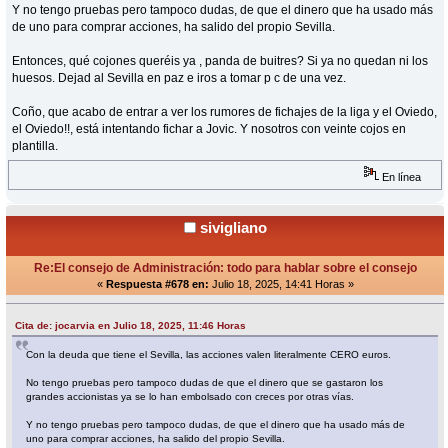
Y no tengo pruebas pero tampoco dudas, de que el dinero que ha usado más
de uno para comprar acciones, ha salido del propio Sevilla.
Entonces, qué cojones queréis ya , panda de buitres? Si ya no quedan ni los
huesos. Dejad al Sevilla en paz e iros a tomar p c de una vez.
Coño, que acabo de entrar a ver los rumores de fichajes de la liga y el Oviedo,
el Oviedo!!, está intentando fichar a Jovic. Y nosotros con veinte cojos en
plantilla.
En línea
sivigliano
Re:El consejo de Administración: todo para hablar sobre el consejo
«
Respuesta #678 en:
Julio 18, 2025, 14:41 Horas »
Cita de: jocarvia en Julio 18, 2025, 11:46 Horas
Con la deuda que tiene el Sevilla, las acciones valen literalmente CERO euros.
No tengo pruebas pero tampoco dudas de que el dinero que se gastaron los
grandes accionistas ya se lo han embolsado con creces por otras vías.
Y no tengo pruebas pero tampoco dudas, de que el dinero que ha usado más de
uno para comprar acciones, ha salido del propio Sevilla.