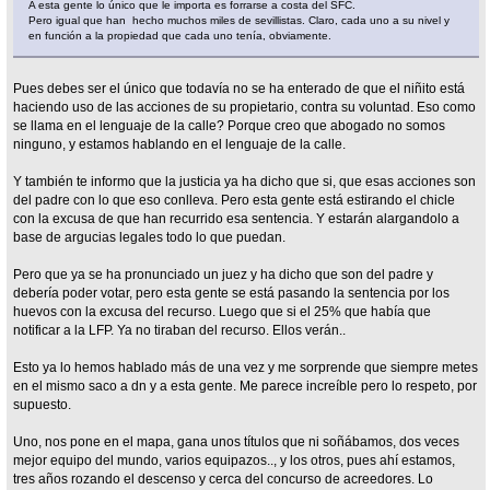
A esta gente lo único que le importa es forrarse a costa del SFC.
Pero igual que han hecho muchos miles de sevillistas. Claro, cada uno a su nivel y
en función a la propiedad que cada uno tenía, obviamente.
Pues debes ser el único que todavía no se ha enterado de que el niñito está
haciendo uso de las acciones de su propietario, contra su voluntad. Eso como
se llama en el lenguaje de la calle? Porque creo que abogado no somos
ninguno, y estamos hablando en el lenguaje de la calle.
Y también te informo que la justicia ya ha dicho que si, que esas acciones son
del padre con lo que eso conlleva. Pero esta gente está estirando el chicle
con la excusa de que han recurrido esa sentencia. Y estarán alargandolo a
base de argucias legales todo lo que puedan.
Pero que ya se ha pronunciado un juez y ha dicho que son del padre y
debería poder votar, pero esta gente se está pasando la sentencia por los
huevos con la excusa del recurso. Luego que si el 25% que había que
notificar a la LFP. Ya no tiraban del recurso. Ellos verán..
Esto ya lo hemos hablado más de una vez y me sorprende que siempre metes
en el mismo saco a dn y a esta gente. Me parece increíble pero lo respeto, por
supuesto.
Uno, nos pone en el mapa, gana unos títulos que ni soñábamos, dos veces
mejor equipo del mundo, varios equipazos.., y los otros, pues ahí estamos,
tres años rozando el descenso y cerca del concurso de acreedores. Lo