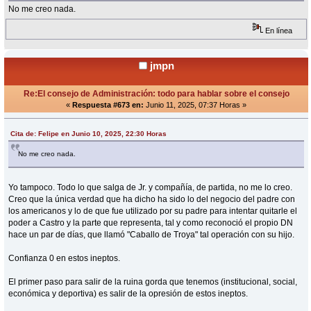
No me creo nada.
En línea
jmpn
Re:El consejo de Administración: todo para hablar sobre el consejo
«
Respuesta #673 en:
Junio 11, 2025, 07:37 Horas »
Cita de: Felipe en Junio 10, 2025, 22:30 Horas
No me creo nada.
Yo tampoco. Todo lo que salga de Jr. y compañía, de partida, no me lo creo.
Creo que la única verdad que ha dicho ha sido lo del negocio del padre con
los americanos y lo de que fue utilizado por su padre para intentar quitarle el
poder a Castro y la parte que representa, tal y como reconoció el propio DN
hace un par de días, que llamó "Caballo de Troya" tal operación con su hijo.
Confianza 0 en estos ineptos.
El primer paso para salir de la ruina gorda que tenemos (institucional, social,
económica y deportiva) es salir de la opresión de estos ineptos.