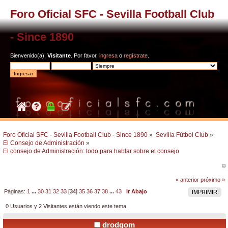
Foro Oficial SFC - Sevilla Football Club
- Since 1890
Bienvenido(a),
Visitante
. Por favor,
ingresa
o
regístrate
.
Foro Oficial SFC - Sevilla Football Club - Since 1890
»
Sevilla Fútbol Club
»
El Consejo de Administración
»
El consejo de Administración: todo para hablar sobre el consejo
« anterior
próximo »
Páginas:
1
...
30
31
32
33
[
34
]
35
36
37
38
...
43
Ir Abajo
IMPRIMIR
0 Usuarios y 2 Visitantes están viendo este tema.
drodgom