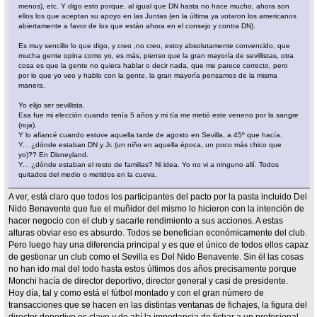
menos), etc. Y digo esto porque, al igual que DN hasta no hace mucho, ahora son
ellos los que aceptan su apoyo en las Juntas (en la última ya votaron los americanos
abiertamente a favor de los que están ahora en el consejo y contra DN).
Es muy sencillo lo que digo, y creo ,no creo, estoy absolutamente convencido, que
mucha gente opina como yo, es más, pienso que la gran mayoría de sevillistas, otra
cosa es que la gente no quiera hablar o decir nada, que me parece correcto, pero
por lo que yo veo y hablo con la gente, la gran mayoría pensamos de la misma
manera.
Yo elijo ser sevillista.
Esa fue mi elección cuando tenía 5 años y mi tía me metió este veneno por la sangre
(roja).
Y lo afiancé cuando estuve aquella tarde de agosto en Sevilla, a 45º que hacía.
Y... ¿dónde estaban DN y Jr. (un niño en aquella época, un poco más chico que
yo)?? En Disneyland.
Y... ¿dónde estaban el resto de familias? Ni idea. Yo no vi a ninguno allí. Todos
quitados del medio o metidos en la cueva.
A ver, está claro que todos los participantes del pacto por la pasta incluido Del
Nido Benavente que fue el muñidor del mismo lo hicieron con la intención de
hacer negocio con el club y sacarle rendimiento a sus acciones. A estas
alturas obviar eso es absurdo. Todos se benefician económicamente del club.
Pero luego hay una diferencia principal y es que el único de todos ellos capaz
de gestionar un club como el Sevilla es Del Nido Benavente. Sin él las cosas
no han ido mal del todo hasta estos últimos dos años precisamente porque
Monchi hacía de director deportivo, director general y casi de presidente.
Hoy día, tal y como está el fútbol montado y con el gran número de
transacciones que se hacen en las distintas ventanas de fichajes, la figura del