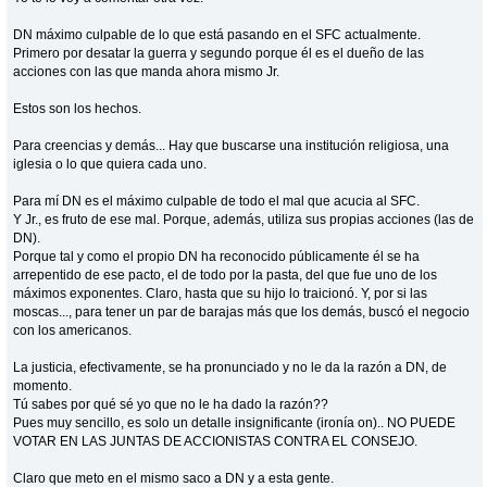
DN máximo culpable de lo que está pasando en el SFC actualmente.
Primero por desatar la guerra y segundo porque él es el dueño de las
acciones con las que manda ahora mismo Jr.
Estos son los hechos.
Para creencias y demás... Hay que buscarse una institución religiosa, una
iglesia o lo que quiera cada uno.
Para mí DN es el máximo culpable de todo el mal que acucia al SFC.
Y Jr., es fruto de ese mal. Porque, además, utiliza sus propias acciones (las de
DN).
Porque tal y como el propio DN ha reconocido públicamente él se ha
arrepentido de ese pacto, el de todo por la pasta, del que fue uno de los
máximos exponentes. Claro, hasta que su hijo lo traicionó. Y, por si las
moscas..., para tener un par de barajas más que los demás, buscó el negocio
con los americanos.
La justicia, efectivamente, se ha pronunciado y no le da la razón a DN, de
momento.
Tú sabes por qué sé yo que no le ha dado la razón??
Pues muy sencillo, es solo un detalle insignificante (ironía on).. NO PUEDE
VOTAR EN LAS JUNTAS DE ACCIONISTAS CONTRA EL CONSEJO.
Claro que meto en el mismo saco a DN y a esta gente.