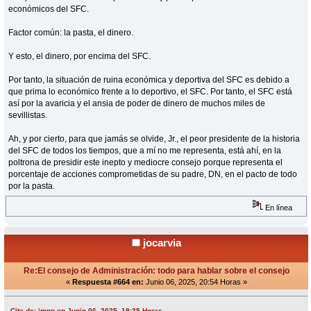
económicos del SFC.
Factor común: la pasta, el dinero.
Y esto, el dinero, por encima del SFC.
Por tanto, la situación de ruina económica y deportiva del SFC es debido a
que prima lo económico frente a lo deportivo, el SFC. Por tanto, el SFC está
así por la avaricia y el ansia de poder de dinero de muchos miles de
sevillistas.
Ah, y por cierto, para que jamás se olvide, Jr., el peor presidente de la historia
del SFC de todos los tiempos, que a mí no me representa, está ahí, en la
poltrona de presidir este inepto y mediocre consejo porque representa el
porcentaje de acciones comprometidas de su padre, DN, en el pacto de todo
por la pasta.
En línea
jocarvia
Re:El consejo de Administración: todo para hablar sobre el consejo
«
Respuesta #664 en:
Junio 06, 2025, 20:54 Horas »
Cita de: jmpn en Junio 06, 2025, 19:35 Horas