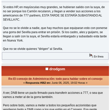
Si estos HP, en mayúsculas muy grandes, se hubieran salido con la suya, de
no ser porque los Carrión recularon, y llegan a vender sus acciones a los
americanos de 777 partners, ESTA TARDE SE ESTARÍA SUBASTANDO AL
SEVILLA FC.
Que no se le olvide a nadie, que hay muchos que equiparan esto con ponerse
una gorra del Sevilla para entrar en prisión. Si los castro, ales y guijarro, se
llegan a salir con la suya, el Sevilla estaría embargado y subastado esta tarde
en Nueva York.
Que no se olvide quienes "dirigen" al Sevilla.
En línea
drodgom
Re:El consejo de Administración: todo para hablar sobre el consejo
«
Respuesta #662 en:
Junio 06, 2025, 19:02 Horas »
A ver, DNB tiene un pacto firmado para transferir acciones a 777, o sea que
vamos a meter al de la gorra también.
Pero sobre todo, vamos a meter a todos los pequeños accionistas que
vendieron tanto a DNB como a los que están en el Consejo. Esa gente,