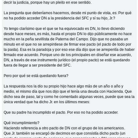
decir la justicia, porque hay un pleito en ese sentido.
La pregunta que deberíamos hacernos, desde mi punto de vista, es: Por qué
no ha podido acceder DN a la presidencia del SFC y sí su hijo, Jr.?
Yo tengo clarísimo que el que se ha equivocado es DN, lo llevo diciendo
desde hace meses, es más, hasta el propio DN lo dijo públicamente no hace
mucho en la peña sevillista de Paterna del Campo. Dijo que no pasaba un
minuto en el que no se arrepintiese de firmar ese pacto (el pacto de todo por
la pasta). Esa es la paradoja y por eso ese día dijo que se arrepentía de haber
firmado ese acuerdo. Porque uno de los principales en diseñar ese acuerdo,
DN, a través de ese instrumento jurídico (el propio pacto) se está quedando
fuera de llegar a ser presidente del SFC.
Pero por qué se está quedando fuera?
La respuesta nos la dio su propio hijo hace algo más de un año o año y
medio, el mismo día que nos dijo que el tenía una deuda con Hacienda. Que
dicho sea de paso, tal y como he comentado algunas veces, puede que sea la
única verdad que ha dicho Jr. en los últimos meses:
Que su padre ha incumplido el pacto. Por eso no ha podido acceder.
Qué incumplimiento?
Haciendo referencia a otro pacto de DN con el grupo de los americanos.
Que Jr. también se encargó de decirnos en que consistía dicho pacto (un