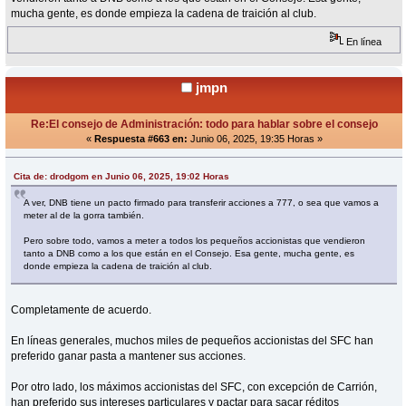
mucha gente, es donde empieza la cadena de traición al club.
En línea
jmpn
Re:El consejo de Administración: todo para hablar sobre el consejo
«
Respuesta #663 en:
Junio 06, 2025, 19:35 Horas »
Cita de: drodgom en Junio 06, 2025, 19:02 Horas
A ver, DNB tiene un pacto firmado para transferir acciones a 777, o sea que vamos a
meter al de la gorra también.
Pero sobre todo, vamos a meter a todos los pequeños accionistas que vendieron
tanto a DNB como a los que están en el Consejo. Esa gente, mucha gente, es
donde empieza la cadena de traición al club.
Completamente de acuerdo.
En líneas generales, muchos miles de pequeños accionistas del SFC han
preferido ganar pasta a mantener sus acciones.
Por otro lado, los máximos accionistas del SFC, con excepción de Carrión,
han preferido sus intereses particulares y pactar para sacar réditos