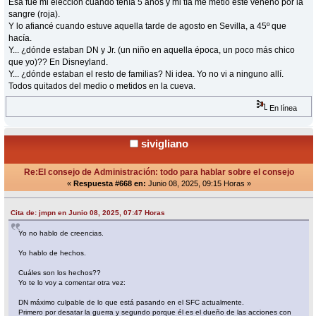
Esa fue mi elección cuando tenía 5 años y mi tía me metió este veneno por la
sangre (roja).
Y lo afiancé cuando estuve aquella tarde de agosto en Sevilla, a 45º que
hacía.
Y... ¿dónde estaban DN y Jr. (un niño en aquella época, un poco más chico
que yo)?? En Disneyland.
Y... ¿dónde estaban el resto de familias? Ni idea. Yo no vi a ninguno allí.
Todos quitados del medio o metidos en la cueva.
En línea
sivigliano
Re:El consejo de Administración: todo para hablar sobre el consejo
«
Respuesta #668 en:
Junio 08, 2025, 09:15 Horas »
Cita de: jmpn en Junio 08, 2025, 07:47 Horas
Yo no hablo de creencias.
Yo hablo de hechos.
Cuáles son los hechos??
Yo te lo voy a comentar otra vez:
DN máximo culpable de lo que está pasando en el SFC actualmente.
Primero por desatar la guerra y segundo porque él es el dueño de las acciones con