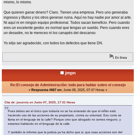
mismo, lo mismo.
Que quieren ganar dinero? Claro. Tienen una empresa. Pero uno generaba
ingresos y títulos y los otros generan ruina. Aquí no hay nadie por amor al arte.
Ni aquí ni en ningún equipo profesional. Todos sacan beneficio. Pero cuando
eres un excelente gestor, es normal que tengas un sueldo. Pero cuando eres
un desastre, no te mereces ni los canapés del descanso.
Yo elijo ser agradecido, con todos los defectos que tiene DN.
En línea
jmpn
Re:El consejo de Administración: todo para hablar sobre el consejo
«
Respuesta #667 en:
Junio 08, 2025, 07:47 Horas »
Cita de: jocarvia en Junio 07, 2025, 17:31 Horas
Pues debes ser el único que todavía no se ha enterado de que el niñito está
haciendo uso de las acciones de su propietario, contra su voluntad. Eso como se
llama en el lenguaje de la calle? Porque creo que abogado no somos ninguno, y
estamos hablando en el lenguaje de la calle.
Y también te informo que la justicia ya ha dicho que si, que esas acciones son del