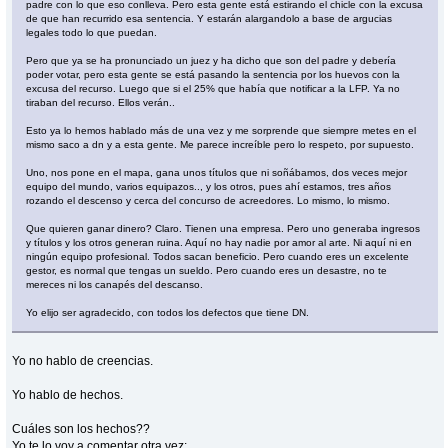
padre con lo que eso conlleva. Pero esta gente está estirando el chicle con la excusa
de que han recurrido esa sentencia. Y estarán alargandolo a base de argucias
legales todo lo que puedan.
Pero que ya se ha pronunciado un juez y ha dicho que son del padre y debería
poder votar, pero esta gente se está pasando la sentencia por los huevos con la
excusa del recurso. Luego que si el 25% que había que notificar a la LFP. Ya no
tiraban del recurso. Ellos verán..
Esto ya lo hemos hablado más de una vez y me sorprende que siempre metes en el
mismo saco a dn y a esta gente. Me parece increíble pero lo respeto, por supuesto.
Uno, nos pone en el mapa, gana unos títulos que ni soñábamos, dos veces mejor
equipo del mundo, varios equipazos.., y los otros, pues ahí estamos, tres años
rozando el descenso y cerca del concurso de acreedores. Lo mismo, lo mismo.
Que quieren ganar dinero? Claro. Tienen una empresa. Pero uno generaba ingresos
y títulos y los otros generan ruina. Aquí no hay nadie por amor al arte. Ni aquí ni en
ningún equipo profesional. Todos sacan beneficio. Pero cuando eres un excelente
gestor, es normal que tengas un sueldo. Pero cuando eres un desastre, no te
mereces ni los canapés del descanso.
Yo elijo ser agradecido, con todos los defectos que tiene DN.
Yo no hablo de creencias.
Yo hablo de hechos.
Cuáles son los hechos??
Yo te lo voy a comentar otra vez: