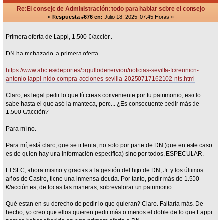
Re:El consejo de Administración: todo para hablar sobre el consejo
«
Respuesta #676 en:
Julio 18, 2025, 07:45 Horas »
Primera oferta de Lappi, 1.500 €/acción.
DN ha rechazado la primera oferta.
https://www.abc.es/deportes/orgullodenervion/noticias-sevilla-fc/reunion-
antonio-lappi-nido-compra-acciones-sevilla-20250717162102-nts.html
Claro, es legal pedir lo que tú creas conveniente por tu patrimonio, eso lo
sabe hasta el que asó la manteca, pero... ¿Es consecuente pedir más de
1.500 €/acción?
Para mí no.
Para mí, está claro, que se intenta, no solo por parte de DN (que en este caso
es de quien hay una información específica) sino por todos, ESPECULAR.
El SFC, ahora mismo y gracias a la gestión del hijo de DN, Jr. y los últimos
años de Castro, tiene una inmensa deuda. Por tanto, pedir más de 1.500
€/acción es, de todas las maneras, sobrevalorar un patrimonio.
Qué están en su derecho de pedir lo que quieran? Claro. Faltaría más. De
hecho, yo creo que ellos quieren pedir más o menos el doble de lo que Lappi