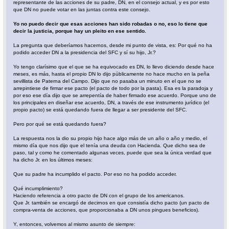
representante de las acciones de su padre, DN, en el consejo actual, y es por esto
que DN no puede votar en las juntas contra este consejo.
Yo no puedo decir que esas acciones han sido robadas o no, eso lo tiene que
decir la justicia, porque hay un pleito en ese sentido.
La pregunta que deberíamos hacernos, desde mi punto de vista, es: Por qué no ha
podido acceder DN a la presidencia del SFC y sí su hijo, Jr.?
Yo tengo clarísimo que el que se ha equivocado es DN, lo llevo diciendo desde hace
meses, es más, hasta el propio DN lo dijo públicamente no hace mucho en la peña
sevillista de Paterna del Campo. Dijo que no pasaba un minuto en el que no se
arrepintiese de firmar ese pacto (el pacto de todo por la pasta). Esa es la paradoja y
por eso ese día dijo que se arrepentía de haber firmado ese acuerdo. Porque uno de
los principales en diseñar ese acuerdo, DN, a través de ese instrumento jurídico (el
propio pacto) se está quedando fuera de llegar a ser presidente del SFC.
Pero por qué se está quedando fuera?
La respuesta nos la dio su propio hijo hace algo más de un año o año y medio, el
mismo día que nos dijo que el tenía una deuda con Hacienda. Que dicho sea de
paso, tal y como he comentado algunas veces, puede que sea la única verdad que
ha dicho Jr. en los últimos meses:
Que su padre ha incumplido el pacto. Por eso no ha podido acceder.
Qué incumplimiento?
Haciendo referencia a otro pacto de DN con el grupo de los americanos.
Que Jr. también se encargó de decirnos en que consistía dicho pacto (un pacto de
compra-venta de acciones, que proporcionaba a DN unos pingues beneficios).
Y, entonces, volvemos al mismo asunto de siempre: