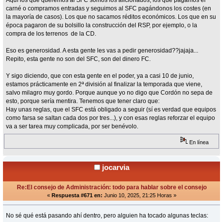
Aquí los que queremos al SFC somos los aficionados, los que pagamos el
carné o compramos entradas y seguimos al SFC pagándonos los costes (en
la mayoría de casos). Los que no sacamos réditos económicos. Los que en su
época pagaron de su bolsillo la construcción del RSP, por ejemplo, o la
compra de los terrenos de la CD.
Eso es generosidad. A esta gente les vas a pedir generosidad??jajaja...
Repito, esta gente no son del SFC, son del dinero FC.
Y sigo diciendo, que con esta gente en el poder, ya a casi 10 de junio,
estamos prácticamente en 2ª división al finalizar la temporada que viene,
salvo milagro muy gordo. Porque aunque yo no digo que Cordón no sepa de
esto, porque sería mentira. Tenemos que tener claro que:
Hay unas reglas, que el SFC está obligado a seguir (sí es verdad que equipos
como farsa se saltan cada dos por tres...), y con esas reglas reforzar el equipo
va a ser tarea muy complicada, por ser benévolo.
En línea
jocarvia
Re:El consejo de Administración: todo para hablar sobre el consejo
«
Respuesta #671 en:
Junio 10, 2025, 21:25 Horas »
No sé qué está pasando ahí dentro, pero alguien ha tocado algunas teclas: