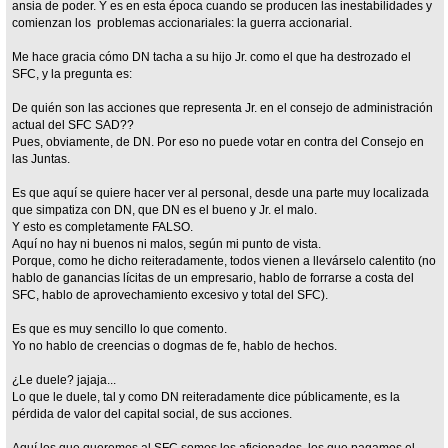
ansia de poder. Y es en esta época cuando se producen las inestabilidades y
comienzan los problemas accionariales: la guerra accionarial.
Me hace gracia cómo DN tacha a su hijo Jr. como el que ha destrozado el
SFC, y la pregunta es:
De quién son las acciones que representa Jr. en el consejo de administración
actual del SFC SAD??
Pues, obviamente, de DN. Por eso no puede votar en contra del Consejo en
las Juntas.
Es que aquí se quiere hacer ver al personal, desde una parte muy localizada
que simpatiza con DN, que DN es el bueno y Jr. el malo.
Y esto es completamente FALSO.
Aquí no hay ni buenos ni malos, según mi punto de vista.
Porque, como he dicho reiteradamente, todos vienen a llevárselo calentito (no
hablo de ganancias lícitas de un empresario, hablo de forrarse a costa del
SFC, hablo de aprovechamiento excesivo y total del SFC).
Es que es muy sencillo lo que comento.
Yo no hablo de creencias o dogmas de fe, hablo de hechos.
¿Le duele? jajaja...
Lo que le duele, tal y como DN reiteradamente dice públicamente, es la
pérdida de valor del capital social, de sus acciones.