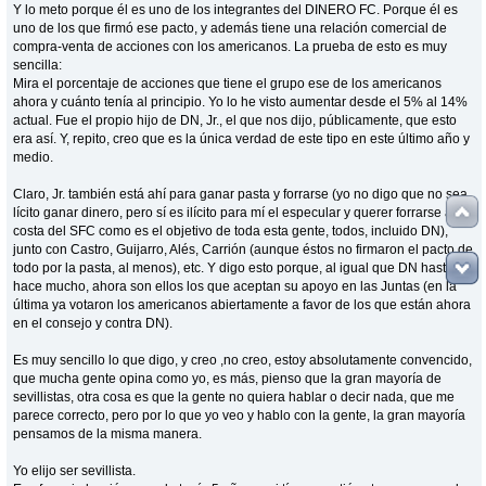
Y lo meto porque él es uno de los integrantes del DINERO FC. Porque él es
uno de los que firmó ese pacto, y además tiene una relación comercial de
compra-venta de acciones con los americanos. La prueba de esto es muy
sencilla:
Mira el porcentaje de acciones que tiene el grupo ese de los americanos
ahora y cuánto tenía al principio. Yo lo he visto aumentar desde el 5% al 14%
actual. Fue el propio hijo de DN, Jr., el que nos dijo, públicamente, que esto
era así. Y, repito, creo que es la única verdad de este tipo en este último año y
medio.
Claro, Jr. también está ahí para ganar pasta y forrarse (yo no digo que no sea
lícito ganar dinero, pero sí es ilícito para mí el especular y querer forrarse a
costa del SFC como es el objetivo de toda esta gente, todos, incluido DN),
junto con Castro, Guijarro, Alés, Carrión (aunque éstos no firmaron el pacto de
todo por la pasta, al menos), etc. Y digo esto porque, al igual que DN hasta no
hace mucho, ahora son ellos los que aceptan su apoyo en las Juntas (en la
última ya votaron los americanos abiertamente a favor de los que están ahora
en el consejo y contra DN).
Es muy sencillo lo que digo, y creo ,no creo, estoy absolutamente convencido,
que mucha gente opina como yo, es más, pienso que la gran mayoría de
sevillistas, otra cosa es que la gente no quiera hablar o decir nada, que me
parece correcto, pero por lo que yo veo y hablo con la gente, la gran mayoría
pensamos de la misma manera.
Yo elijo ser sevillista.