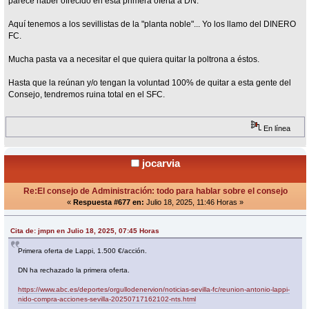
parece haber ofrecido en esta primera oferta a DN.
Aquí tenemos a los sevillistas de la "planta noble"... Yo los llamo del DINERO
FC.
Mucha pasta va a necesitar el que quiera quitar la poltrona a éstos.
Hasta que la reúnan y/o tengan la voluntad 100% de quitar a esta gente del
Consejo, tendremos ruina total en el SFC.
En línea
jocarvia
Re:El consejo de Administración: todo para hablar sobre el consejo
«
Respuesta #677 en:
Julio 18, 2025, 11:46 Horas »
Cita de: jmpn en Julio 18, 2025, 07:45 Horas
Primera oferta de Lappi, 1.500 €/acción.
DN ha rechazado la primera oferta.
https://www.abc.es/deportes/orgullodenervion/noticias-sevilla-fc/reunion-antonio-lappi-
nido-compra-acciones-sevilla-20250717162102-nts.html