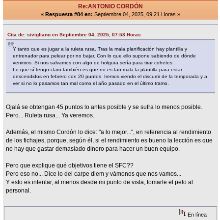
Re:ANTONIO CORDÓN
«
Respuesta #84 en:
Septiembre 04, 2025, 09:21 Horas »
Cita de: sivigliano en Septiembre 04, 2025, 07:53 Horas
Y tanto que es jugar a la ruleta rusa. Tras la mala planificación hay plantilla y
entrenador para pelear por no bajar. Con lo que ello supone sabiendo de dónde
venimos. Si nos salvamos con algo de holgura sería para tirar cohetes.
Lo que sí tengo claro también es que no es tan mala la plantilla para estar
descendidos en febrero con 20 puntos. Iremos viendo el discurrir de la temporada y a
ver si no lo pasamos tan mal como el año pasado en el último tramo.
Ojalá se obtengan 45 puntos lo antes posible y se sufra lo menos posible.
Pero... Ruleta rusa... Ya veremos..
Además, el mismo Cordón lo dice: "a lo mejor...", en referencia al rendimiento
de los fichajes, porque, según él, si el rendimiento es bueno la lección es que
no hay que gastar demasiado dinero para hacer un buen equipo.
Pero que explique qué objetivos tiene el SFC??
Pero eso no... Dice lo del carpe diem y vámonos que nos vamos...
Y esto es intentar, al menos desde mi punto de vista, tomarle el pelo al
personal.
En línea