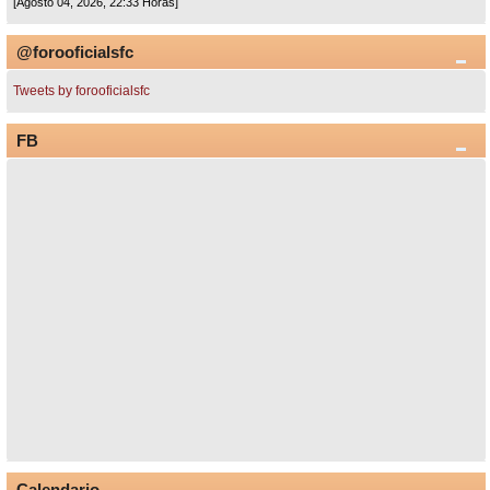
[Agosto 04, 2026, 22:33 Horas]
@forooficialsfc
Tweets by forooficialsfc
FB
Calendario