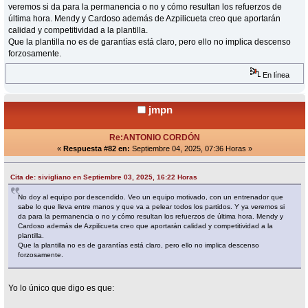
veremos si da para la permanencia o no y cómo resultan los refuerzos de
última hora. Mendy y Cardoso además de Azpilicueta creo que aportarán
calidad y competitividad a la plantilla.
Que la plantilla no es de garantías está claro, pero ello no implica descenso
forzosamente.
En línea
jmpn
Re:ANTONIO CORDÓN
«
Respuesta #82 en:
Septiembre 04, 2025, 07:36 Horas »
Cita de: sivigliano en Septiembre 03, 2025, 16:22 Horas
No doy al equipo por descendido. Veo un equipo motivado, con un entrenador que
sabe lo que lleva entre manos y que va a pelear todos los partidos. Y ya veremos si
da para la permanencia o no y cómo resultan los refuerzos de última hora. Mendy y
Cardoso además de Azpilicueta creo que aportarán calidad y competitividad a la
plantilla.
Que la plantilla no es de garantías está claro, pero ello no implica descenso
forzosamente.
Yo lo único que digo es que: