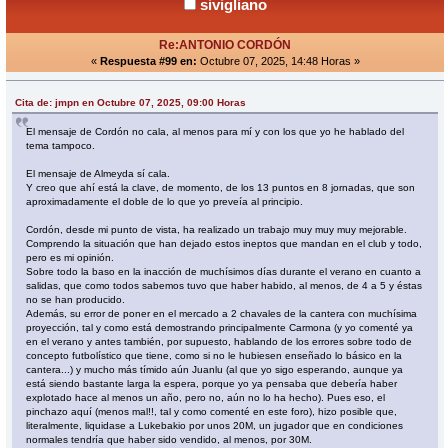
sivigliano
Re:ANTONIO CORDÓN
«
Respuesta #99 en:
Octubre 07, 2025, 14:48 Horas »
Cita de: jmpn en Octubre 07, 2025, 09:00 Horas
El mensaje de Cordón no cala, al menos para mí y con los que yo he hablado del
tema tampoco.
El mensaje de Almeyda sí cala.
Y creo que ahí está la clave, de momento, de los 13 puntos en 8 jornadas, que son
aproximadamente el doble de lo que yo preveía al principio.
Cordón, desde mi punto de vista, ha realizado un trabajo muy muy muy mejorable.
Comprendo la situación que han dejado estos ineptos que mandan en el club y todo,
pero es mi opinión.
Sobre todo la baso en la inacción de muchísimos días durante el verano en cuanto a
salidas, que como todos sabemos tuvo que haber habido, al menos, de 4 a 5 y éstas
no se han producido.
Además, su error de poner en el mercado a 2 chavales de la cantera con muchísima
proyección, tal y como está demostrando principalmente Carmona (y yo comenté ya
en el verano y antes también, por supuesto, hablando de los errores sobre todo de
concepto futbolístico que tiene, como si no le hubiesen enseñado lo básico en la
cantera...) y mucho más tímido aún Juanlu (al que yo sigo esperando, aunque ya
está siendo bastante larga la espera, porque yo ya pensaba que debería haber
explotado hace al menos un año, pero no, aún no lo ha hecho). Pues eso, el
pinchazo aquí (menos mal!!, tal y como comenté en este foro), hizo posible que,
literalmente, liquidase a Lukebakio por unos 20M, un jugador que en condiciones
normales tendría que haber sido vendido, al menos, por 30M.