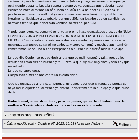
cantera...) y mucho más tímido aún Juanlu (al que yo sigo esperando, aunque ya
está siendo bastante larga la espera, porque yo ya pensaba que debería haber
explotado hace al menos un año, pero no, aún no lo ha hecho). Pues eso, el
pinchazo aquí (menos mal!!, tal y como comenté en este foro), hizo posible que,
literalmente, liquidase a Lukebakio por unos 20M, un jugador que en condiciones
normales tendría que haber sido vendido, al menos, por 30M.
Y todo esto, como ya comenté en el verano o no hace demasiados días, es de NULA
PLANIFICACIÓN o la NO PLANIFICACIÓN, o la MENTIRA DE LOS HOMBRES DE
FÚTBOL. Como el rollo que soltó en la dantesca rueda de prensa que dio casi de
madrugada antes de cerrar el mercado, tal y como comenté y muchos aquí también
comentamos, salvo una o dos excepciones a quienes le pareció bien lo que dijo.
Lo que dijo Cordón se puede decir ahora que se malinterpretó y tal..., porque los
resultados están siendo buenos y tal... Pero lo que dijo fue muy claro y solo hay que
escucharlo.
Lo que se suele decir:
Chispa más o menos nos contó un cuento chino...
Que los resultados ahora sean buenos, no quiere decir que la rueda de prensa se
haya mal-interpretado, al menos yo entendí perfectamente lo que dijo y lo que quiso
decir.
Dicho lo cual, ni que decir tiene, para ser justos, que de los 6 fichajes que ha
realizado 5 están siendo titulares. Lo cual es un éxito rotundo.
No hay más preguntas señoría.
«
Última modificación: Octubre 07, 2025, 18:39 Horas por Felipe
»
En línea