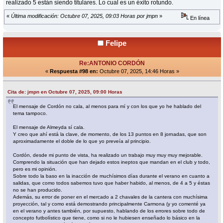
realizado 5 están siendo titulares. Lo cual es un éxito rotundo.
«
Última modificación: Octubre 07, 2025, 09:03 Horas por jmpn
»
En línea
Felipe
Re:ANTONIO CORDÓN
«
Respuesta #98 en:
Octubre 07, 2025, 14:46 Horas »
Cita de: jmpn en Octubre 07, 2025, 09:00 Horas
El mensaje de Cordón no cala, al menos para mí y con los que yo he hablado del
tema tampoco.
El mensaje de Almeyda sí cala.
Y creo que ahí está la clave, de momento, de los 13 puntos en 8 jornadas, que son
aproximadamente el doble de lo que yo preveía al principio.
Cordón, desde mi punto de vista, ha realizado un trabajo muy muy muy mejorable.
Comprendo la situación que han dejado estos ineptos que mandan en el club y todo,
pero es mi opinión.
Sobre todo la baso en la inacción de muchísimos días durante el verano en cuanto a
salidas, que como todos sabemos tuvo que haber habido, al menos, de 4 a 5 y éstas
no se han producido.
Además, su error de poner en el mercado a 2 chavales de la cantera con muchísima
proyección, tal y como está demostrando principalmente Carmona (y yo comenté ya
en el verano y antes también, por supuesto, hablando de los errores sobre todo de
concepto futbolístico que tiene, como si no le hubiesen enseñado lo básico en la