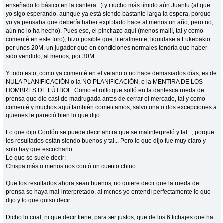
enseñado lo básico en la cantera...) y mucho más tímido aún Juanlu (al que
yo sigo esperando, aunque ya está siendo bastante larga la espera, porque
yo ya pensaba que debería haber explotado hace al menos un año, pero no,
aún no lo ha hecho). Pues eso, el pinchazo aquí (menos mal!!, tal y como
comenté en este foro), hizo posible que, literalmente, liquidase a Lukebakio
por unos 20M, un jugador que en condiciones normales tendría que haber
sido vendido, al menos, por 30M.
Y todo esto, como ya comenté en el verano o no hace demasiados días, es de
NULA PLANIFICACIÓN o la NO PLANIFICACIÓN, o la MENTIRA DE LOS
HOMBRES DE FÚTBOL. Como el rollo que soltó en la dantesca rueda de
prensa que dio casi de madrugada antes de cerrar el mercado, tal y como
comenté y muchos aquí también comentamos, salvo una o dos excepciones a
quienes le pareció bien lo que dijo.
Lo que dijo Cordón se puede decir ahora que se malinterpretó y tal..., porque
los resultados están siendo buenos y tal... Pero lo que dijo fue muy claro y
solo hay que escucharlo.
Lo que se suele decir:
Chispa más o menos nos contó un cuento chino...
Que los resultados ahora sean buenos, no quiere decir que la rueda de
prensa se haya mal-interpretado, al menos yo entendí perfectamente lo que
dijo y lo que quiso decir.
Dicho lo cual, ni que decir tiene, para ser justos, que de los 6 fichajes que ha