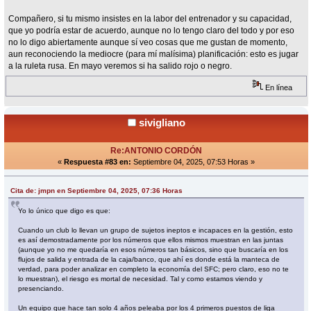
Compañero, si tu mismo insistes en la labor del entrenador y su capacidad,
que yo podría estar de acuerdo, aunque no lo tengo claro del todo y por eso
no lo digo abiertamente aunque sí veo cosas que me gustan de momento,
aun reconociendo la mediocre (para mí malísima) planificación: esto es jugar
a la ruleta rusa. En mayo veremos si ha salido rojo o negro.
En línea
sivigliano
Re:ANTONIO CORDÓN
«
Respuesta #83 en:
Septiembre 04, 2025, 07:53 Horas »
Cita de: jmpn en Septiembre 04, 2025, 07:36 Horas
Yo lo único que digo es que:
Cuando un club lo llevan un grupo de sujetos ineptos e incapaces en la gestión, esto
es así demostradamente por los números que ellos mismos muestran en las juntas
(aunque yo no me quedaría en esos números tan básicos, sino que buscaría en los
flujos de salida y entrada de la caja/banco, que ahí es donde está la manteca de
verdad, para poder analizar en completo la economía del SFC; pero claro, eso no te
lo muestran), el riesgo es mortal de necesidad. Tal y como estamos viendo y
presenciando.
Un equipo que hace tan solo 4 años peleaba por los 4 primeros puestos de liga