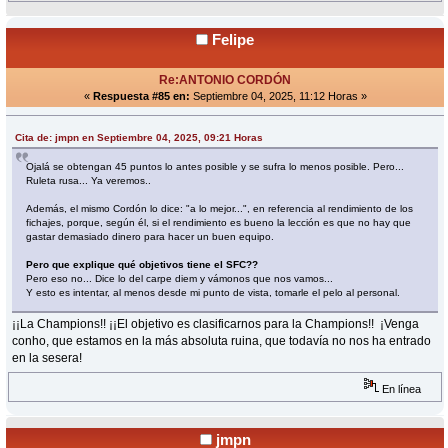
Felipe
Re:ANTONIO CORDÓN
«
Respuesta #85 en:
Septiembre 04, 2025, 11:12 Horas »
Cita de: jmpn en Septiembre 04, 2025, 09:21 Horas
Ojalá se obtengan 45 puntos lo antes posible y se sufra lo menos posible. Pero...
Ruleta rusa... Ya veremos..
Además, el mismo Cordón lo dice: "a lo mejor...", en referencia al rendimiento de los
fichajes, porque, según él, si el rendimiento es bueno la lección es que no hay que
gastar demasiado dinero para hacer un buen equipo.
Pero que explique qué objetivos tiene el SFC??
Pero eso no... Dice lo del carpe diem y vámonos que nos vamos...
Y esto es intentar, al menos desde mi punto de vista, tomarle el pelo al personal.
¡¡La Champions!! ¡¡El objetivo es clasificarnos para la Champions!! ¡Venga
conho, que estamos en la más absoluta ruina, que todavía no nos ha entrado
en la sesera!
En línea
jmpn