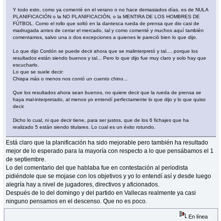
Y todo esto, como ya comenté en el verano o no hace demasiados días, es de NULA
PLANIFICACIÓN o la NO PLANIFICACIÓN, o la MENTIRA DE LOS HOMBRES DE
FÚTBOL. Como el rollo que soltó en la dantesca rueda de prensa que dio casi de
madrugada antes de cerrar el mercado, tal y como comenté y muchos aquí también
comentamos, salvo una o dos excepciones a quienes le pareció bien lo que dijo.
Lo que dijo Cordón se puede decir ahora que se malinterpretó y tal..., porque los
resultados están siendo buenos y tal... Pero lo que dijo fue muy claro y solo hay que
escucharlo.
Lo que se suele decir:
Chispa más o menos nos contó un cuento chino...
Que los resultados ahora sean buenos, no quiere decir que la rueda de prensa se
haya mal-interpretado, al menos yo entendí perfectamente lo que dijo y lo que quiso
decir.
Dicho lo cual, ni que decir tiene, para ser justos, que de los 6 fichajes que ha
realizado 5 están siendo titulares. Lo cual es un éxito rotundo.
Está claro que la planificación ha sido mejorable pero también ha resultado
mejor de lo esperado para la mayoría con respecto a lo que pensábamos el 1
de septiembre.
Lo del comentario del que hablaba fue en contestación al periodista
pidiéndole que se mojase con los objetivos y yo lo entendí así y desde luego
alegría hay a nivel de jugadores, directivos y aficionados.
Después de lo del domingo y del partido en Vallecas realmente ya casi
ninguno pensamos en el descenso. Que no es poco.
En línea