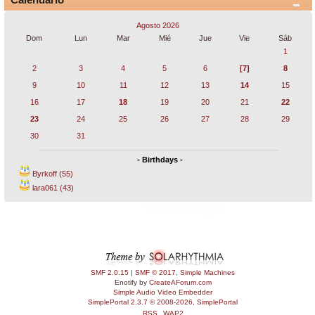
Agosto 2026
Dom
Lun
Mar
Mié
Jue
Vie
Sáb
1
2
3
4
5
6
[7]
8
9
10
11
12
13
14
15
16
17
18
19
20
21
22
23
24
25
26
27
28
29
30
31
- Birthdays -
Byrkoff (55)
lara061 (43)
SMF 2.0.15
|
SMF © 2017
,
Simple Machines
Enotify by
CreateAForum.com
Simple Audio Video Embedder
SimplePortal 2.3.7 © 2008-2026, SimplePortal
RSS
WAP2