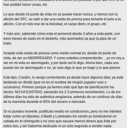
han podido hacer cosas, etc.
Lo que desde mi punto de vista no se puede hacer nunca, y menos con la
afición del SFC, es salir a dar una rueda de prensa para tomarle el pelo a la
afición. Con el rollo ese de la felicidad, el carpe diem, el grupo, etc.
Y más aún, sabiendo cómo esta el personal desde 3 años a esta parte, con
esos meses de oasis en el desierto, más quemados ya que la pipa de un
indio.
Aceptar esta rueda de prensa como medio normal es, desde mi punto de
vista, de ser un ABORREGADO. Y como ustedes comprenderán..., yo no voy a
ser en mi vida un aborregado, y por tanto así lo digo. Ahora bien, cada uno
puede ser un aborregado o no, yo solo digo lo que yo hago y lo que pienso.
Este tipo, Cordón, lo vengo comentando ya desde hace algunos días, ya está
tardando en dimitir (que no es el nombre de ningún jugador ruso o
ucraniano). Primero porque ya hemos visto qué tipo de planificación ha
hecho: NO HA EXISTIDO, salvando los 2-3 primeros movimientos. Lo de los
últimos días ha sido de auténtica vergüenza, además de un continuo de días
de la marmota durante el 85% del verano o mercado.
Si no puedes moverte, justifícalo medio en condiciones, pero no me intentes
tratar como un jilipollas. A Badé y Lukebakio los vendo yo tomándome un
cubata en el chiringuito y no creo que sacase menos dinero que éste por
estos dos, y sin haberme dedicado ni un solo segundo a vender nada.