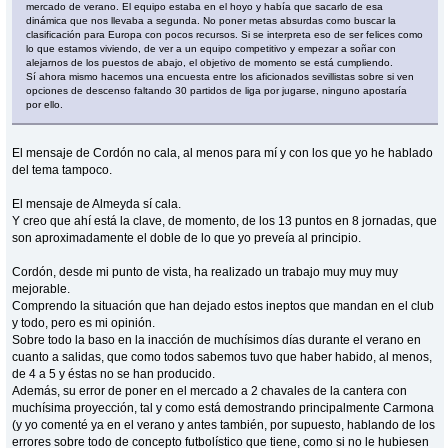
mercado de verano. El equipo estaba en el hoyo y había que sacarlo de esa
dinámica que nos llevaba a segunda. No poner metas absurdas como buscar la
clasificación para Europa con pocos recursos. Si se interpreta eso de ser felices como
lo que estamos viviendo, de ver a un equipo competitivo y empezar a soñar con
alejarnos de los puestos de abajo, el objetivo de momento se está cumpliendo.
Sí ahora mismo hacemos una encuesta entre los aficionados sevillistas sobre si ven
opciones de descenso faltando 30 partidos de liga por jugarse, ninguno apostaría
por ello.
El mensaje de Cordón no cala, al menos para mí y con los que yo he hablado
del tema tampoco.
El mensaje de Almeyda sí cala.
Y creo que ahí está la clave, de momento, de los 13 puntos en 8 jornadas, que
son aproximadamente el doble de lo que yo preveía al principio.
Cordón, desde mi punto de vista, ha realizado un trabajo muy muy muy
mejorable.
Comprendo la situación que han dejado estos ineptos que mandan en el club
y todo, pero es mi opinión.
Sobre todo la baso en la inacción de muchísimos días durante el verano en
cuanto a salidas, que como todos sabemos tuvo que haber habido, al menos,
de 4 a 5 y éstas no se han producido.
Además, su error de poner en el mercado a 2 chavales de la cantera con
muchísima proyección, tal y como está demostrando principalmente Carmona
(y yo comenté ya en el verano y antes también, por supuesto, hablando de los
errores sobre todo de concepto futbolístico que tiene, como si no le hubiesen