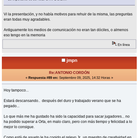
Vi la presentación, y no había motivos para rehuir de la misma, las preguntas
eran todas muy agradables.
Antiguamente los medios de comunicación no eran tan dóciles, o almenos
eso tengo en la memoria
En línea
jmpn
Re:ANTONIO CORDÓN
«
Respuesta #89 en:
Septiembre 09, 2025, 14:32 Horas »
Hoy tampoco...
Estará descansando.. después del duro y trabajado verano que se ha
pegado...
Lo que más me ha gustado ha sido la capacidad para sacar jugadores... no
ha podido superar a Orta, en malo claro, pero con más tiempo y felicidad a lo
mejor lo consigue.
Como está de asueto le ha cogido el relevo Jr., un maestro de creatividad en