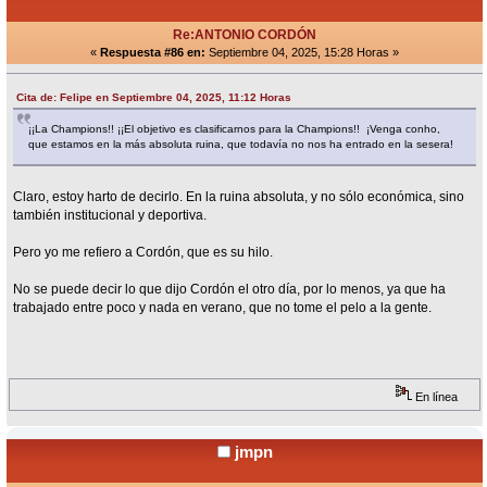
Re:ANTONIO CORDÓN
«
Respuesta #86 en:
Septiembre 04, 2025, 15:28 Horas »
Cita de: Felipe en Septiembre 04, 2025, 11:12 Horas
¡¡La Champions!! ¡¡El objetivo es clasificarnos para la Champions!! ¡Venga conho,
que estamos en la más absoluta ruina, que todavía no nos ha entrado en la sesera!
Claro, estoy harto de decirlo. En la ruina absoluta, y no sólo económica, sino
también institucional y deportiva.
Pero yo me refiero a Cordón, que es su hilo.
No se puede decir lo que dijo Cordón el otro día, por lo menos, ya que ha
trabajado entre poco y nada en verano, que no tome el pelo a la gente.
En línea
jmpn