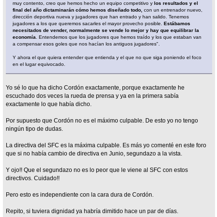
muy contento, creo que hemos hecho un equipo competitivo y
los resultados y el
final del año dictaminarán cómo hemos diseñado todo,
con un entrenador nuevo,
dirección deportiva nueva y jugadores que han entrado y han salido. Tenemos
jugadores a los que queremos sacarles el mayor provecho posible.
Estábamos
necesitados de vender, normalmente se vende lo mejor y hay que equilibrar la
economía
. Entendemos que los jugadores que hemos traído y los que estaban van
a compensar esos goles que nos hacían los antiguos jugadores".
Y ahora el que quiera entender que entienda y el que no que siga poniendo el foco
en el lugar equivocado.
Yo sé lo que ha dicho Cordón exactamente, porque exactamente he
escuchado dos veces la rueda de prensa y ya en la primera sabía
exactamente lo que había dicho.
Por supuesto que Cordón no es el máximo culpable. De esto yo no tengo
ningún tipo de dudas.
La directiva del SFC es la máxima culpable. Es más yo comenté en este foro
que si no había cambio de directiva en Junio, segundazo a la vista.
Y ojo!! Que el segundazo no es lo peor que le viene al SFC con estos
directivos. Cuidado!!
Pero esto es independiente con la cara dura de Cordón.
Repito, si tuviera dignidad ya habría dimitido hace un par de días.