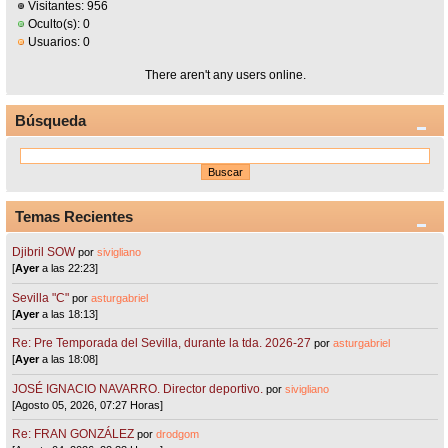
Visitantes: 956
Oculto(s): 0
Usuarios: 0
There aren't any users online.
Búsqueda
Temas Recientes
Djibril SOW
por
sivigliano
[
Ayer
a las 22:23]
Sevilla "C"
por
asturgabriel
[
Ayer
a las 18:13]
Re: Pre Temporada del Sevilla, durante la tda. 2026-27
por
asturgabriel
[
Ayer
a las 18:08]
JOSÉ IGNACIO NAVARRO. Director deportivo.
por
sivigliano
[Agosto 05, 2026, 07:27 Horas]
Re: FRAN GONZÁLEZ
por
drodgom