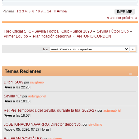
Páginas:
1
2
3
4
[
5
]
6
7
8
9
...
14
Ir Arriba
IMPRIMIR
« anterior
próximo »
Foro Oficial SFC - Sevilla Football Club - Since 1890
»
Sevilla Fútbol Club
»
Primer Equipo
»
Planificación deportiva
»
ANTONIO CORDÓN
Ir a:
Temas Recientes
Djibril SOW
por
sivigliano
[
Ayer
a las 22:23]
Sevilla "C"
por
asturgabriel
[
Ayer
a las 18:13]
Re: Pre Temporada del Sevilla, durante la tda. 2026-27
por
asturgabriel
[
Ayer
a las 18:08]
JOSÉ IGNACIO NAVARRO. Director deportivo.
por
sivigliano
[Agosto 05, 2026, 07:27 Horas]
Re: FRAN GONZÁLEZ
por
drodgom