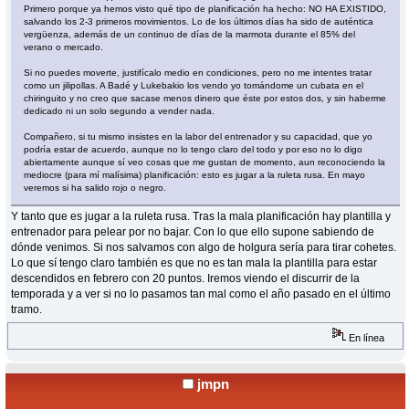
Primero porque ya hemos visto qué tipo de planificación ha hecho: NO HA EXISTIDO,
salvando los 2-3 primeros movimientos. Lo de los últimos días ha sido de auténtica
vergüenza, además de un continuo de días de la marmota durante el 85% del
verano o mercado.
Si no puedes moverte, justifícalo medio en condiciones, pero no me intentes tratar
como un jilipollas. A Badé y Lukebakio los vendo yo tomándome un cubata en el
chiringuito y no creo que sacase menos dinero que éste por estos dos, y sin haberme
dedicado ni un solo segundo a vender nada.
Compañero, si tu mismo insistes en la labor del entrenador y su capacidad, que yo
podría estar de acuerdo, aunque no lo tengo claro del todo y por eso no lo digo
abiertamente aunque sí veo cosas que me gustan de momento, aun reconociendo la
mediocre (para mí malísima) planificación: esto es jugar a la ruleta rusa. En mayo
veremos si ha salido rojo o negro.
Y tanto que es jugar a la ruleta rusa. Tras la mala planificación hay plantilla y
entrenador para pelear por no bajar. Con lo que ello supone sabiendo de
dónde venimos. Si nos salvamos con algo de holgura sería para tirar cohetes.
Lo que sí tengo claro también es que no es tan mala la plantilla para estar
descendidos en febrero con 20 puntos. Iremos viendo el discurrir de la
temporada y a ver si no lo pasamos tan mal como el año pasado en el último
tramo.
En línea
jmpn