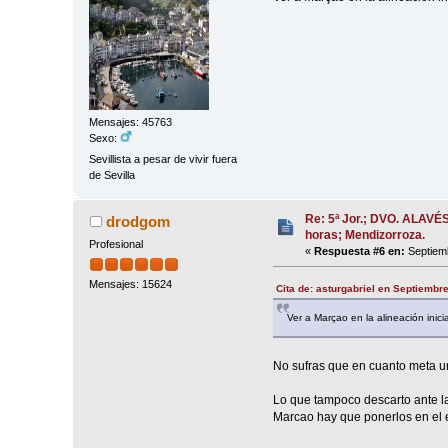
Mensajes: 45763
Sexo:
Sevillista a pesar de vivir fuera
de Sevilla
Re: 5ª Jor.; DVO. ALAVÉ
drodgom
horas; Mendizorroza.
Profesional
«
Respuesta #6 en:
Septiemb
Mensajes: 15624
Cita de: asturgabriel en Septiembr
Ver a Marçao en la alineación inici
No sufras que en cuanto meta un
Lo que tampoco descarto ante l
Marcao hay que ponerlos en el e