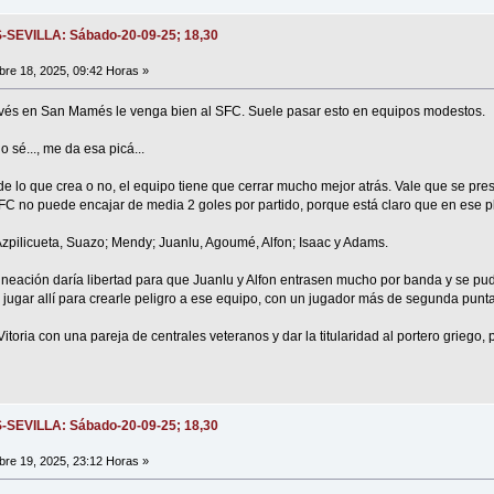
S-SEVILLA: Sábado-20-09-25; 18,30
re 18, 2025, 09:42 Horas »
lavés en San Mamés le venga bien al SFC. Suele pasar esto en equipos modestos.
o sé..., me da esa picá...
 lo que crea o no, el equipo tiene que cerrar mucho mejor atrás. Vale que se pres
FC no puede encajar de media 2 goles por partido, porque está claro que en ese 
pilicueta, Suazo; Mendy; Juanlu, Agoumé, Alfon; Isaac y Adams.
lineación daría libertad para que Juanlu y Alfon entrasen mucho por banda y se pu
jugar allí para crearle peligro a ese equipo, con un jugador más de segunda punta 
toria con una pareja de centrales veteranos y dar la titularidad al portero griego,
S-SEVILLA: Sábado-20-09-25; 18,30
re 19, 2025, 23:12 Horas »