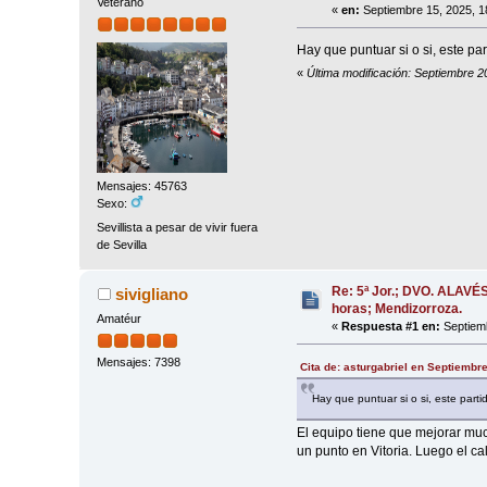
Veterano
«
en:
Septiembre 15, 2025, 1
Hay que puntuar si o si, este par
«
Última modificación: Septiembre 2
Mensajes: 45763
Sexo:
Sevillista a pesar de vivir fuera
de Sevilla
Re: 5ª Jor.; DVO. ALAVÉ
sivigliano
horas; Mendizorroza.
Amatéur
«
Respuesta #1 en:
Septiemb
Mensajes: 7398
Cita de: asturgabriel en Septiembr
Hay que puntuar si o si, este parti
El equipo tiene que mejorar muc
un punto en Vitoria. Luego el c