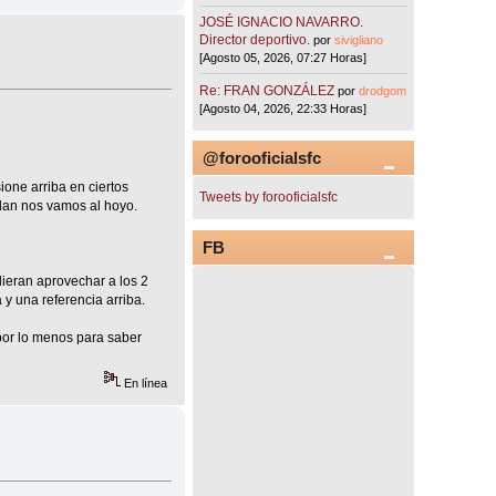
JOSÉ IGNACIO NAVARRO.
Director deportivo.
por
sivigliano
[Agosto 05, 2026, 07:27 Horas]
Re: FRAN GONZÁLEZ
por
drodgom
[Agosto 04, 2026, 22:33 Horas]
@forooficialsfc
ione arriba en ciertos
Tweets by forooficialsfc
plan nos vamos al hoyo.
FB
dieran aprovechar a los 2
y una referencia arriba.
 por lo menos para saber
En línea