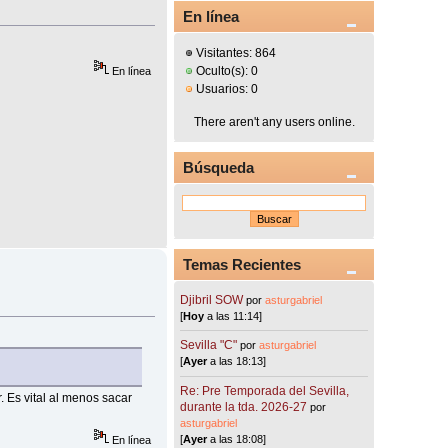
En línea
Visitantes: 864
Oculto(s): 0
En línea
Usuarios: 0
There aren't any users online.
Búsqueda
Temas Recientes
Djibril SOW
por
asturgabriel
[
Hoy
a las 11:14]
Sevilla "C"
por
asturgabriel
[
Ayer
a las 18:13]
Re: Pre Temporada del Sevilla,
 Es vital al menos sacar
durante la tda. 2026-27
por
asturgabriel
[
Ayer
a las 18:08]
En línea