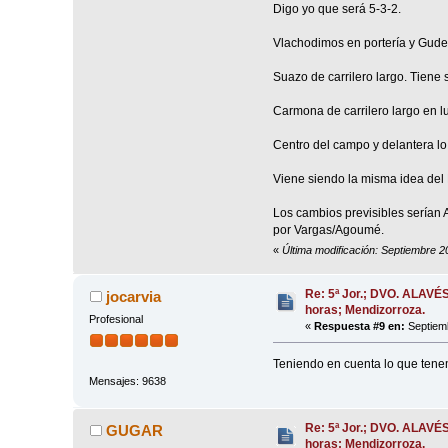
Digo yo que será 5-3-2.
Vlachodimos en portería y Gudel
Suazo de carrilero largo. Tiene 
Carmona de carrilero largo en l
Centro del campo y delantera lo 
Viene siendo la misma idea del 
Los cambios previsibles serían 
por Vargas/Agoumé.
«
Última modificación: Septiembre 
Re: 5ª Jor.; DVO. ALAVÉ
jocarvia
horas; Mendizorroza.
Profesional
«
Respuesta #9 en:
Septiemb
Teniendo en cuenta lo que tene
Mensajes: 9638
Re: 5ª Jor.; DVO. ALAVÉ
GUGAR
horas; Mendizorroza.