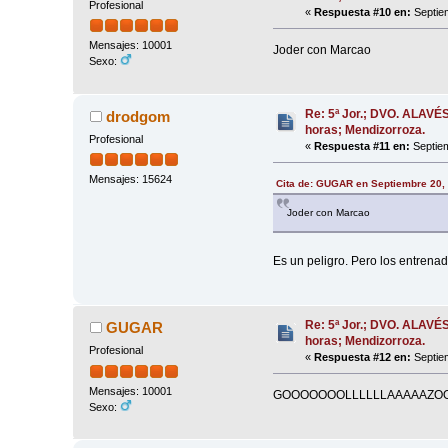
Profesional
«
Respuesta #10 en:
Septiem
Mensajes: 10001
Joder con Marcao
Sexo:
Re: 5ª Jor.; DVO. ALAVÉ
drodgom
horas; Mendizorroza.
Profesional
«
Respuesta #11 en:
Septiem
Mensajes: 15624
Cita de: GUGAR en Septiembre 20,
Joder con Marcao
Es un peligro. Pero los entren
Re: 5ª Jor.; DVO. ALAVÉ
GUGAR
horas; Mendizorroza.
Profesional
«
Respuesta #12 en:
Septiem
Mensajes: 10001
GOOOOOOOLLLLLLAAAAAZO
Sexo: