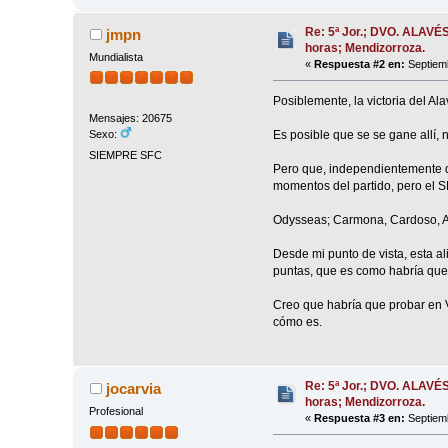
Re: 5ª Jor.; DVO. ALAVÉ
jmpn
horas; Mendizorroza.
Mundialista
«
Respuesta #2 en:
Septiemb
Posiblemente, la victoria del A
Mensajes: 20675
Es posible que se se gane allí, n
Sexo:
SIEMPRE SFC
Pero que, independientemente de
momentos del partido, pero el S
Odysseas; Carmona, Cardoso, Az
Desde mi punto de vista, esta a
puntas, que es como habría que 
Creo que habría que probar en Vi
cómo es.
Re: 5ª Jor.; DVO. ALAVÉ
jocarvia
horas; Mendizorroza.
Profesional
«
Respuesta #3 en:
Septiemb