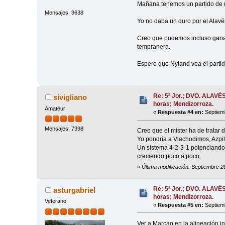
Mañana tenemos un partido de m
Mensajes: 9638
Yo no daba un duro por el Alavé
Creo que podemos incluso ganar,
tempranera.
Espero que Nyland vea el partid
Re: 5ª Jor.; DVO. ALAVÉ
sivigliano
horas; Mendizorroza.
Amatéur
«
Respuesta #4 en:
Septiemb
Mensajes: 7398
Creo que el míster ha de tratar 
Yo pondría a Vlachodimos, Azpil
Un sistema 4-2-3-1 potenciando e
creciendo poco a poco.
«
Última modificación: Septiembre 20
Re: 5ª Jor.; DVO. ALAVÉ
asturgabriel
horas; Mendizorroza.
Veterano
«
Respuesta #5 en:
Septiemb
Ver a Marçao en la alineación in