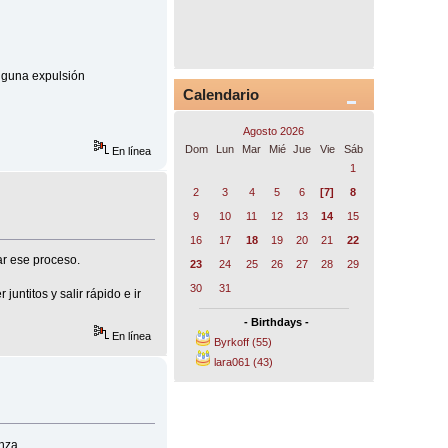
alguna expulsión
Calendario
Agosto 2026
Dom
Lun
Mar
Mié
Jue
Vie
Sáb
En línea
1
2
3
4
5
6
[7]
8
9
10
11
12
13
14
15
16
17
18
19
20
21
22
ar ese proceso.
23
24
25
26
27
28
29
30
31
untitos y salir rápido e ir
- Birthdays -
En línea
Byrkoff (55)
lara061 (43)
nza.