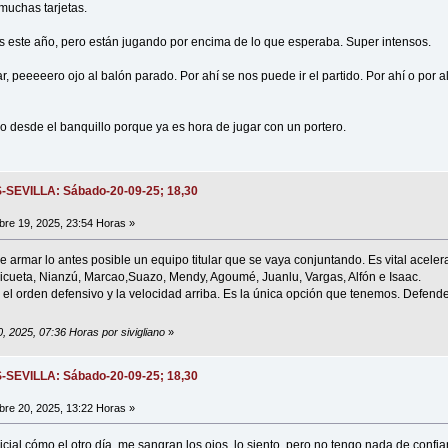
uchas tarjetas.
s este año, pero están jugando por encima de lo que esperaba. Super intensos.
 peeeeero ojo al balón parado. Por ahí se nos puede ir el partido. Por ahí o por 
o desde el banquillo porque ya es hora de jugar con un portero.
S-SEVILLA: Sábado-20-09-25; 18,30
re 19, 2025, 23:54 Horas »
de armar lo antes posible un equipo titular que se vaya conjuntando. Es vital aceler
icueta, Nianzú, Marcao,Suazo, Mendy, Agoumé, Juanlu, Vargas, Alfón e Isaac.
l orden defensivo y la velocidad arriba. Es la única opción que tenemos. Defender j
, 2025, 07:36 Horas por sivigliano
»
S-SEVILLA: Sábado-20-09-25; 18,30
re 20, 2025, 13:22 Horas »
icial cómo el otro día, me sangran los ojos, lo siento, pero no tengo nada de confia