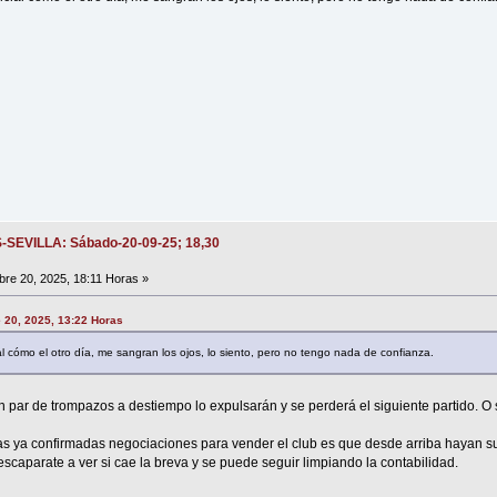
S-SEVILLA: Sábado-20-09-25; 18,30
re 20, 2025, 18:11 Horas »
e 20, 2025, 13:22 Horas
al cómo el otro día, me sangran los ojos, lo siento, pero no tengo nada de confianza.
 par de trompazos a destiempo lo expulsarán y se perderá el siguiente partido. O 
as ya confirmadas negociaciones para vender el club es que desde arriba hayan s
scaparate a ver si cae la breva y se puede seguir limpiando la contabilidad.