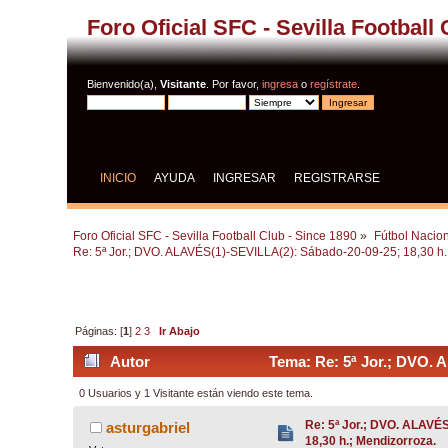
Foro Oficial SFC - Sevilla Football
Bienvenido(a),
Visitante
. Por favor,
ingresa
o
regístrate
.
INICIO
AYUDA
INGRESAR
REGISTRARSE
Foro Oficial SFC - Sevilla Football Club - Since 1890
»
Fútbol Nacion
Re: 5ª Jor.; DVO. ALAVÉS(1)-SEVILLA(2): Sábado-20-09-25; 18,30 h.
Páginas: [
1
]
2
3
Ir Abajo
Autor
Tema: Re: 5ª Jor.; DVO. 
0 Usuarios y 1 Visitante están viendo este tema.
Re: 5ª Jor.; DVO. ALAVÉ
asturgabriel
18,30 h.; Mendizorroza.