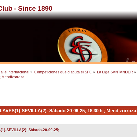
 Club - Since 1890
al e internacional
»
Competiciones que disputa el SFC
»
La Liga SANTANDER
»
; Mendizorroza.
ALAVÉS(1)-SEVILLA(2): Sábado-20-09-25; 18,30 h.; Mendizorroza.
S(1)-SEVILLA(2): Sábado-20-09-25;