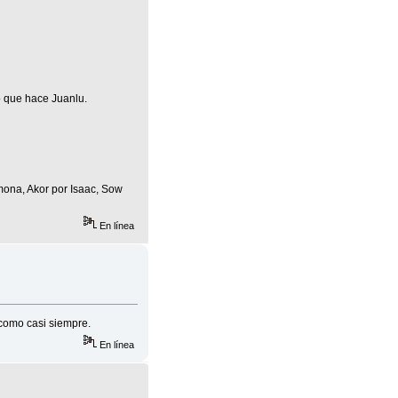
o que hace Juanlu.
mona, Akor por Isaac, Sow
En línea
como casi siempre.
En línea