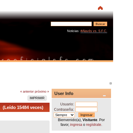
Noticias:
#Alavés vs. S.F.C.
« anterior
próximo »
User Info
IMPRIMIR
Usuario:
 (Leído 15484 veces)
Contraseña:
Bienvenido(a),
Visitante
. Por
favor,
ingresa
o
regístrate
.