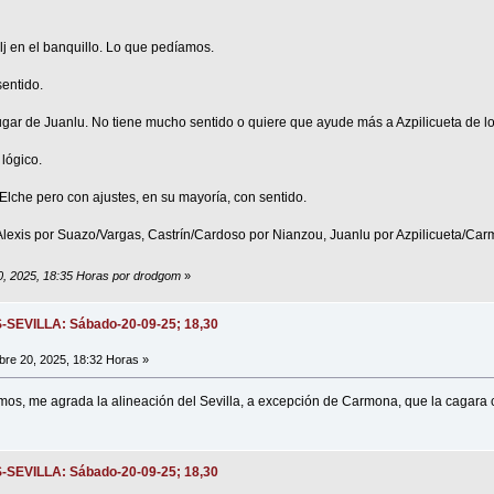
j en el banquillo. Lo que pedíamos.
sentido.
ugar de Juanlu. No tiene mucho sentido o quiere que ayude más a Azpilicueta de l
lógico.
Elche pero con ajustes, en su mayoría, con sentido.
Alexis por Suazo/Vargas, Castrín/Cardoso por Nianzou, Juanlu por Azpilicueta/Car
20, 2025, 18:35 Horas por drodgom
»
S-SEVILLA: Sábado-20-09-25; 18,30
re 20, 2025, 18:32 Horas »
mos, me agrada la alineación del Sevilla, a excepción de Carmona, que la cagara 
S-SEVILLA: Sábado-20-09-25; 18,30