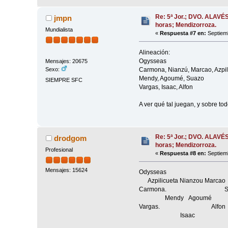
Re: 5ª Jor.; DVO. ALAVÉ
jmpn
horas; Mendizorroza.
Mundialista
«
Respuesta #7 en:
Septiemb
Alineación:
Ogysseas
Mensajes: 20675
Carmona, Nianzú, Marcao, Azpil
Sexo:
Mendy, Agoumé, Suazo
SIEMPRE SFC
Vargas, Isaac, Alfon
A ver qué tal juegan, y sobre to
Re: 5ª Jor.; DVO. ALAVÉ
drodgom
horas; Mendizorroza.
Profesional
«
Respuesta #8 en:
Septiemb
Mensajes: 15624
Odysseas
Azpilicueta Nianzou Marcao
Carmona. Sua
Mendy Agoumé
Vargas. Alfon
Isaac