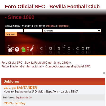
Foro Oficial SFC - Sevilla Football Club
- Since 1890
Bienvenido(a),
Visitante
. Por favor,
ingresa
o
regístrate
.
Foro Oficial SFC - Sevilla Football Club - Since 1890
»
Fútbol Nacional e internacional
»
Competiciones que disputa el SFC
Subforos
La Liga SANTANDER
Nuestro Equipo en la 1ª División Española - La Liga BBVA
Subforos
:
Equipos de 1ª
COPA del Rey