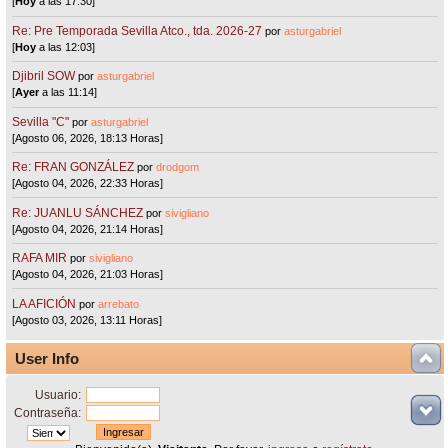
[
Hoy
a las 17:30]
Re: Pre Temporada Sevilla Atco., tda. 2026-27
por
asturgabriel
[
Hoy
a las 12:03]
Djibril SOW
por
asturgabriel
[
Ayer
a las 11:14]
Sevilla "C"
por
asturgabriel
[Agosto 06, 2026, 18:13 Horas]
Re: FRAN GONZÁLEZ
por
drodgom
[Agosto 04, 2026, 22:33 Horas]
Re: JUANLU SÁNCHEZ
por
sivigliano
[Agosto 04, 2026, 21:14 Horas]
RAFA MIR
por
sivigliano
[Agosto 04, 2026, 21:03 Horas]
LA AFICIÓN
por
arrebato
[Agosto 03, 2026, 13:11 Horas]
User Info
Usuario:
Contraseña: