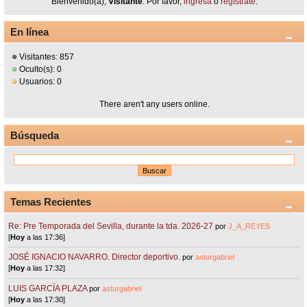
Bienvenido(a),
Visitante
. Por favor,
ingresa
o
regístrate
.
En línea
Visitantes: 857
Oculto(s): 0
Usuarios: 0
There aren't any users online.
Búsqueda
Temas Recientes
Re: Pre Temporada del Sevilla, durante la tda. 2026-27
por
J_A_REYES
[
Hoy
a las 17:36]
JOSÉ IGNACIO NAVARRO. Director deportivo.
por
asturgabriel
[
Hoy
a las 17:32]
LUIS GARCÍA PLAZA
por
asturgabriel
[
Hoy
a las 17:30]