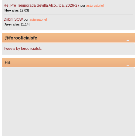
Re: Pre Temporada Sevilla Atco., tda. 2026-27
por
asturgabriel
[
Hoy
a las 12:03]
Djibril SOW
por
asturgabriel
[
Ayer
a las 11:14]
@forooficialsfc
Tweets by forooficialsfc
FB