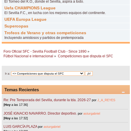
El Torneo del K.O., donde el Sevilla, aspira a todo.
Uefa CHAMPIONS League
El Sevilla F.C., en lucha con los mejores equipos del continente.
UEFA Europa League
Supercopas
Trofeos de Verano y otras competiciones
Incluyendo amistosos y partidos de pretemporada
Foro Oficial SFC - Sevilla Football Club - Since 1890
»
Fútbol Nacional e internacional
»
Competiciones que disputa el SFC
Ir a:
Temas Recientes
Re: Pre Temporada del Sevilla, durante la tda. 2026-27
por
J_A_REYES
[
Hoy
a las 17:36]
JOSÉ IGNACIO NAVARRO. Director deportivo.
por
asturgabriel
[
Hoy
a las 17:32]
LUIS GARCÍA PLAZA
por
asturgabriel