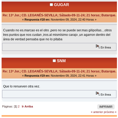
GUGAR
Re: 13ª Jor.; CD. LEGANÉS-SEVILLA; Sábado-09-11-24; 21 horas; Butarque.
«
Respuesta #18 en:
Noviembre 09, 2024, 22:40 Horas »
Cuando no es.marcao es el otro ,pero no se puede ser.mas gilipollas....otros
tres puntos que nos custan ,iros.al mismísimo carajo ,un agarron dentro del
área de verdad pensaba que no lo pitaba
En línea
SNM
Re: 13ª Jor.; CD. LEGANÉS-SEVILLA; Sábado-09-11-24; 21 horas; Butarque.
«
Respuesta #19 en:
Noviembre 09, 2024, 22:41 Horas »
Que lo renueven otra vez.
En línea
Páginas: [
1
]
2
Ir Arriba
IMPRIMIR
« anterior
próximo »