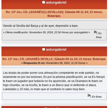
asturgabriel
Re: 13ª Jor.; CD. LEGANÉS(1)-SEVILLA(0); Sábado-09-11-24; 21 horas;
Butarque.
«
en:
Noviembre 04, 2024, 11:57 Horas »
Viendo al Sevilla del Barça y al de ayer, depresión a tope.
«
Última modificación: Noviembre 09, 2024, 22:54 Horas por asturgabriel
»
En
línea
asturgabriel
Re: 13ª Jor.; CD. LEGANÉS-SEVILLA; Sábado-09-11-24; 21 horas; Butarque.
«
Respuesta #1 en:
Noviembre 08, 2024, 11:24 Horas »
Las dudas de poder poner una alineación competente en este partido, no
solamente es por las lesiones. Es por la pésima planificación, se va En-Nesyri
te traen un jugador que todavía no ha aparecido, se va Ocampos te traen un
higo chumbo, se va Acuña, te traen a un Barco que ni defiende ni ataca.
Lukebakio y 10 más, lo malo que el contrario lo sabe muy bien.
En línea