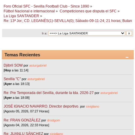
Foro Oficial SFC - Sevilla Football Club - Since 1890
»
Fútbol Nacional e internacional
»
Competiciones que disputa el SFC
»
La Liga SANTANDER
»
Re: 13ª Jor.; CD. LEGANÉS(1)-SEVILLA(0); Sábado-09-11-24; 21 horas; Butarqu
Ir a:
Temas Recientes
Djibril SOW
por
asturgabriel
[
Hoy
a las 11:14]
Sevilla "C"
por
asturgabriel
[
Ayer
a las 18:13]
Re: Pre Temporada del Sevilla, durante la tda. 2026-27
por
asturgabriel
[
Ayer
a las 18:08]
JOSÉ IGNACIO NAVARRO. Director deportivo.
por
sivigliano
[Agosto 05, 2026, 07:27 Horas]
Re: FRAN GONZÁLEZ
por
drodgom
[Agosto 04, 2026, 22:33 Horas]
Re: JUANLU SÁNCHEZ
por
sivigliano