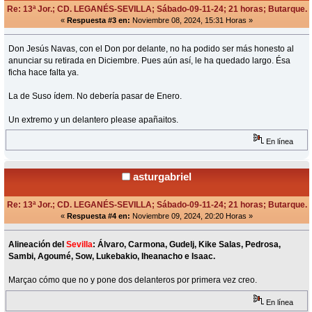
Re: 13ª Jor.; CD. LEGANÉS-SEVILLA; Sábado-09-11-24; 21 horas; Butarque.
«
Respuesta #3 en:
Noviembre 08, 2024, 15:31 Horas »
Don Jesús Navas, con el Don por delante, no ha podido ser más honesto al
anunciar su retirada en Diciembre. Pues aún así, le ha quedado largo. Ésa
ficha hace falta ya.
La de Suso ídem. No debería pasar de Enero.
Un extremo y un delantero please apañaitos.
En línea
asturgabriel
Re: 13ª Jor.; CD. LEGANÉS-SEVILLA; Sábado-09-11-24; 21 horas; Butarque.
«
Respuesta #4 en:
Noviembre 09, 2024, 20:20 Horas »
Alineación del
Sevilla
: Álvaro, Carmona, Gudelj, Kike Salas, Pedrosa,
Sambi, Agoumé, Sow, Lukebakio, Iheanacho e Isaac.
Marçao cómo que no y pone dos delanteros por primera vez creo.
En línea