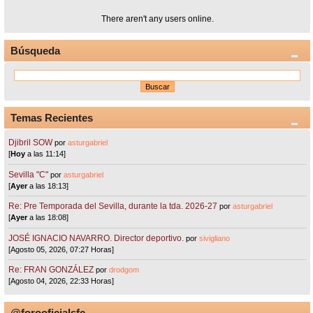
There aren't any users online.
Búsqueda
Temas Recientes
Djibril SOW
por
asturgabriel
[
Hoy
a las 11:14]
Sevilla "C"
por
asturgabriel
[
Ayer
a las 18:13]
Re: Pre Temporada del Sevilla, durante la tda. 2026-27
por
asturgabriel
[
Ayer
a las 18:08]
JOSÉ IGNACIO NAVARRO. Director deportivo.
por
sivigliano
[Agosto 05, 2026, 07:27 Horas]
Re: FRAN GONZÁLEZ
por
drodgom
[Agosto 04, 2026, 22:33 Horas]
@forooficialsfc