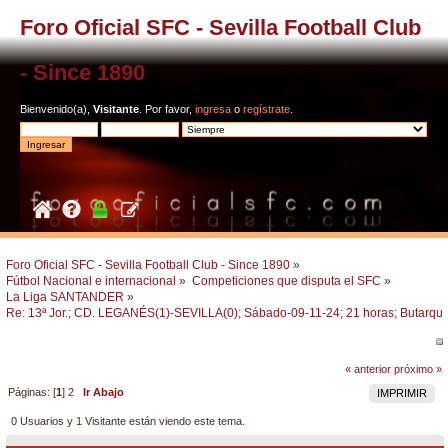
Foro Oficial SFC - Sevilla Football Club
- Since 1890
Bienvenido(a),
Visitante
. Por favor,
ingresa
o
regístrate
.
Foro Oficial SFC - Sevilla Football Club - Since 1890
»
Fútbol Nacional e internacional
»
Competiciones que disputa el SFC
»
La Liga SANTANDER
»
Re: 13ª Jor.; CD. LEGANÉS(1)-SEVILLA(0); Sábado-09-11-24; 21 horas; Butarque
« anterior
próximo »
Páginas: [
1
]
2
Ir Abajo
IMPRIMIR
0 Usuarios y 1 Visitante están viendo este tema.