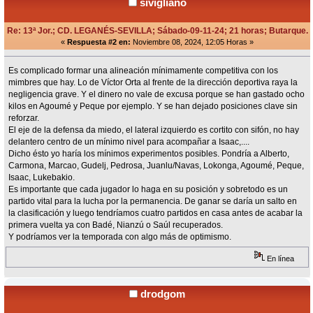
sivigliano
Re: 13ª Jor.; CD. LEGANÉS-SEVILLA; Sábado-09-11-24; 21 horas; Butarque.
«
Respuesta #2 en:
Noviembre 08, 2024, 12:05 Horas »
Es complicado formar una alineación mínimamente competitiva con los
mimbres que hay. Lo de Víctor Orta al frente de la dirección deportiva raya la
negligencia grave. Y el dinero no vale de excusa porque se han gastado ocho
kilos en Agoumé y Peque por ejemplo. Y se han dejado posiciones clave sin
reforzar.
El eje de la defensa da miedo, el lateral izquierdo es cortito con sifón, no hay
delantero centro de un mínimo nivel para acompañar a Isaac,....
Dicho ésto yo haría los mínimos experimentos posibles. Pondría a Alberto,
Carmona, Marcao, Gudelj, Pedrosa, Juanlu/Navas, Lokonga, Agoumé, Peque,
Isaac, Lukebakio.
Es importante que cada jugador lo haga en su posición y sobretodo es un
partido vital para la lucha por la permanencia. De ganar se daría un salto en
la clasificación y luego tendríamos cuatro partidos en casa antes de acabar la
primera vuelta ya con Badé, Nianzú o Saúl recuperados.
Y podríamos ver la temporada con algo más de optimismo.
En línea
drodgom