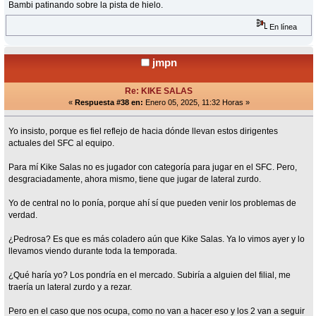
Bambi patinando sobre la pista de hielo.
En línea
jmpn
Re: KIKE SALAS
«
Respuesta #38 en:
Enero 05, 2025, 11:32 Horas »
Yo insisto, porque es fiel reflejo de hacia dónde llevan estos dirigentes
actuales del SFC al equipo.
Para mí Kike Salas no es jugador con categoría para jugar en el SFC. Pero,
desgraciadamente, ahora mismo, tiene que jugar de lateral zurdo.
Yo de central no lo ponía, porque ahí sí que pueden venir los problemas de
verdad.
¿Pedrosa? Es que es más coladero aún que Kike Salas. Ya lo vimos ayer y lo
llevamos viendo durante toda la temporada.
¿Qué haría yo? Los pondría en el mercado. Subiría a alguien del filial, me
traería un lateral zurdo y a rezar.
Pero en el caso que nos ocupa, como no van a hacer eso y los 2 van a seguir