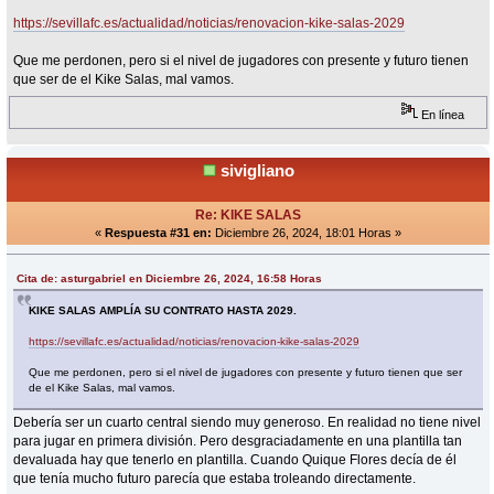
https://sevillafc.es/actualidad/noticias/renovacion-kike-salas-2029
Que me perdonen, pero si el nivel de jugadores con presente y futuro tienen
que ser de el Kike Salas, mal vamos.
En línea
sivigliano
Re: KIKE SALAS
«
Respuesta #31 en:
Diciembre 26, 2024, 18:01 Horas »
Cita de: asturgabriel en Diciembre 26, 2024, 16:58 Horas
KIKE SALAS AMPLÍA SU CONTRATO HASTA 2029.
https://sevillafc.es/actualidad/noticias/renovacion-kike-salas-2029
Que me perdonen, pero si el nivel de jugadores con presente y futuro tienen que ser
de el Kike Salas, mal vamos.
Debería ser un cuarto central siendo muy generoso. En realidad no tiene nivel
para jugar en primera división. Pero desgraciadamente en una plantilla tan
devaluada hay que tenerlo en plantilla. Cuando Quique Flores decía de él
que tenía mucho futuro parecía que estaba troleando directamente.