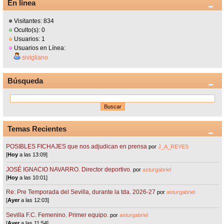
En línea
Visitantes: 834
Oculto(s): 0
Usuarios: 1
Usuarios en Línea:
sivigliano
Búsqueda
Temas Recientes
POSIBLES FICHAJES que nos adjudican en prensa
por
J_A_REYES
[
Hoy
a las 13:09]
JOSÉ IGNACIO NAVARRO. Director deportivo.
por
asturgabriel
[
Hoy
a las 10:01]
Re: Pre Temporada del Sevilla, durante la tda. 2026-27
por
asturgabriel
[
Ayer
a las 12:03]
Sevilla F.C. Femenino. Primer equipo.
por
asturgabriel
[
Ayer
a las 11:54]