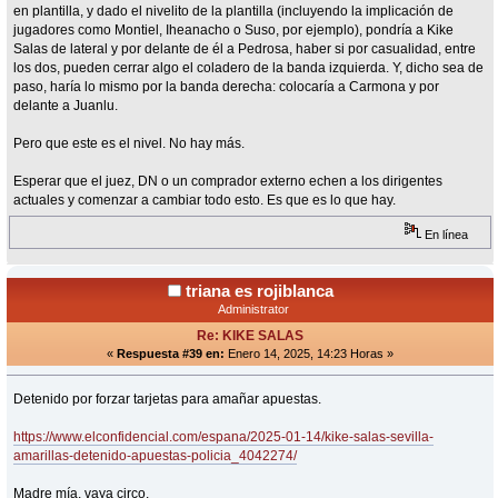
en plantilla, y dado el nivelito de la plantilla (incluyendo la implicación de
jugadores como Montiel, Iheanacho o Suso, por ejemplo), pondría a Kike
Salas de lateral y por delante de él a Pedrosa, haber si por casualidad, entre
los dos, pueden cerrar algo el coladero de la banda izquierda. Y, dicho sea de
paso, haría lo mismo por la banda derecha: colocaría a Carmona y por
delante a Juanlu.
Pero que este es el nivel. No hay más.
Esperar que el juez, DN o un comprador externo echen a los dirigentes
actuales y comenzar a cambiar todo esto. Es que es lo que hay.
En línea
triana es rojiblanca
Administrator
Re: KIKE SALAS
«
Respuesta #39 en:
Enero 14, 2025, 14:23 Horas »
Detenido por forzar tarjetas para amañar apuestas.
https://www.elconfidencial.com/espana/2025-01-14/kike-salas-sevilla-
amarillas-detenido-apuestas-policia_4042274/
Madre mía, vaya circo.