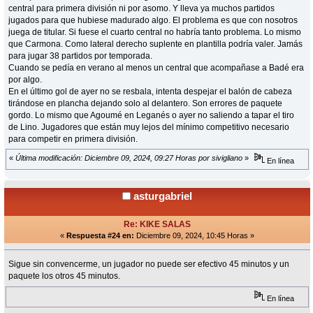
central para primera división ni por asomo. Y lleva ya muchos partidos
jugados para que hubiese madurado algo. El problema es que con nosotros
juega de titular. Si fuese el cuarto central no habría tanto problema. Lo mismo
que Carmona. Como lateral derecho suplente en plantilla podría valer. Jamás
para jugar 38 partidos por temporada.
Cuando se pedía en verano al menos un central que acompañase a Badé era
por algo.
En el último gol de ayer no se resbala, intenta despejar el balón de cabeza
tirándose en plancha dejando solo al delantero. Son errores de paquete
gordo. Lo mismo que Agoumé en Leganés o ayer no saliendo a tapar el tiro
de Lino. Jugadores que están muy lejos del mínimo competitivo necesario
para competir en primera división.
«
Última modificación: Diciembre 09, 2024, 09:27 Horas por sivigliano
»
En línea
asturgabriel
Re: KIKE SALAS
«
Respuesta #24 en:
Diciembre 09, 2024, 10:45 Horas »
Sigue sin convencerme, un jugador no puede ser efectivo 45 minutos y un
paquete los otros 45 minutos.
En línea