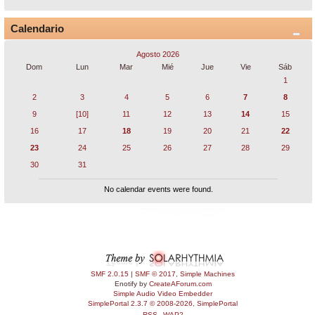
Calendario
Agosto 2026
Dom
Lun
Mar
Mié
Jue
Vie
Sáb
1
2
3
4
5
6
7
8
9
[10]
11
12
13
14
15
16
17
18
19
20
21
22
23
24
25
26
27
28
29
30
31
No calendar events were found.
SMF 2.0.15
|
SMF © 2017
,
Simple Machines
Enotify by
CreateAForum.com
Simple Audio Video Embedder
SimplePortal 2.3.7 © 2008-2026, SimplePortal
RSS
WAP2