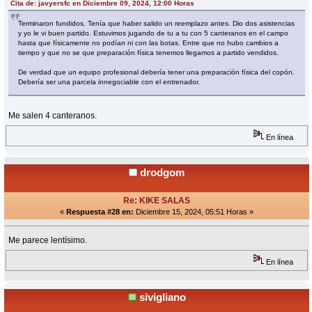
Cita de: javyersfc en Diciembre 09, 2024, 12:00 Horas
Terminaron fundidos. Tenía que haber salido un reemplazo antes. Dio dos asistencias
y yo le vi buen partido. Estuvimos jugando de tu a tu con 5 canteranos en el campo
hasta que físicamente no podían ni con las botas. Entre que no hubo cambios a
tiempo y que no se que preparación física tenemos llegamos a partido vendidos.
De verdad que un equipo profesional debería tener una preparación física del copón.
Debería ser una parcela innegociable con el entrenador.
Me salen 4 canteranos.
En línea
drodgom
Re: KIKE SALAS
«
Respuesta #28 en:
Diciembre 15, 2024, 05:51 Horas »
Me parece lentísimo.
En línea
sivigliano