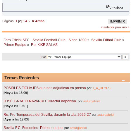
En línea
Páginas:
1
[
2
]
3
4
5
Ir Arriba
IMPRIMIR
« anterior
próximo »
Foro Oficial SFC - Sevilla Football Club - Since 1890
»
Sevilla Fútbol Club
»
Primer Equipo
»
Re: KIKE SALAS
Ir a:
Temas Recientes
POSIBLES FICHAJES que nos adjudican en prensa
por
J_A_REYES
[
Hoy
a las 13:09]
JOSÉ IGNACIO NAVARRO. Director deportivo.
por
asturgabriel
[
Hoy
a las 10:01]
Re: Pre Temporada del Sevilla, durante la tda. 2026-27
por
asturgabriel
[
Ayer
a las 12:03]
Sevilla F.C. Femenino. Primer equipo.
por
asturgabriel