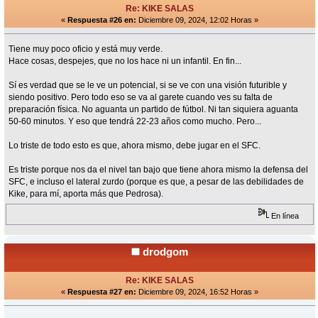
Re: KIKE SALAS
«
Respuesta #26 en:
Diciembre 09, 2024, 12:02 Horas »
Tiene muy poco oficio y está muy verde.
Hace cosas, despejes, que no los hace ni un infantil. En fin...
Sí es verdad que se le ve un potencial, si se ve con una visión futurible y
siendo positivo. Pero todo eso se va al garete cuando ves su falta de
preparación física. No aguanta un partido de fútbol. Ni tan siquiera aguanta
50-60 minutos. Y eso que tendrá 22-23 años como mucho. Pero...
Lo triste de todo esto es que, ahora mismo, debe jugar en el SFC.
Es triste porque nos da el nivel tan bajo que tiene ahora mismo la defensa del
SFC, e incluso el lateral zurdo (porque es que, a pesar de las debilidades de
Kike, para mí, aporta más que Pedrosa).
En línea
drodgom
Re: KIKE SALAS
«
Respuesta #27 en:
Diciembre 09, 2024, 16:52 Horas »