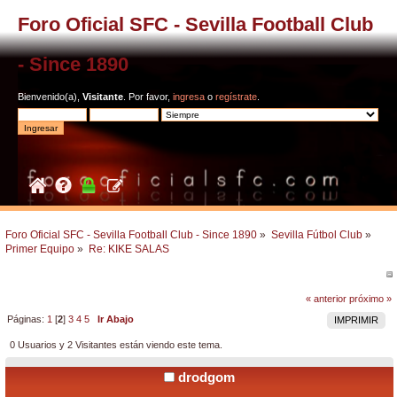
Foro Oficial SFC - Sevilla Football Club
- Since 1890
Bienvenido(a),
Visitante
. Por favor,
ingresa
o
regístrate
.
Foro Oficial SFC - Sevilla Football Club - Since 1890
»
Sevilla Fútbol Club
»
Primer Equipo
»
Re: KIKE SALAS
« anterior
próximo »
Páginas:
1
[
2
]
3
4
5
Ir Abajo
IMPRIMIR
0 Usuarios y 2 Visitantes están viendo este tema.
drodgom