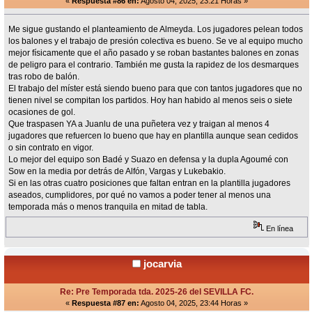
«
Respuesta #86 en:
Agosto 04, 2025, 23:21 Horas »
Me sigue gustando el planteamiento de Almeyda. Los jugadores pelean todos
los balones y el trabajo de presión colectiva es bueno. Se ve al equipo mucho
mejor físicamente que el año pasado y se roban bastantes balones en zonas
de peligro para el contrario. También me gusta la rapidez de los desmarques
tras robo de balón.
El trabajo del míster está siendo bueno para que con tantos jugadores que no
tienen nivel se compitan los partidos. Hoy han habido al menos seis o siete
ocasiones de gol.
Que traspasen YA a Juanlu de una puñetera vez y traigan al menos 4
jugadores que refuercen lo bueno que hay en plantilla aunque sean cedidos
o sin contrato en vigor.
Lo mejor del equipo son Badé y Suazo en defensa y la dupla Agoumé con
Sow en la media por detrás de Alfón, Vargas y Lukebakio.
Si en las otras cuatro posiciones que faltan entran en la plantilla jugadores
aseados, cumplidores, por qué no vamos a poder tener al menos una
temporada más o menos tranquila en mitad de tabla.
En línea
jocarvia
Re: Pre Temporada tda. 2025-26 del SEVILLA FC.
«
Respuesta #87 en:
Agosto 04, 2025, 23:44 Horas »