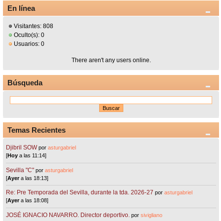
En línea
Visitantes: 808
Oculto(s): 0
Usuarios: 0
There aren't any users online.
Búsqueda
Temas Recientes
Djibril SOW
por
asturgabriel
[
Hoy
a las 11:14]
Sevilla "C"
por
asturgabriel
[
Ayer
a las 18:13]
Re: Pre Temporada del Sevilla, durante la tda. 2026-27
por
asturgabriel
[
Ayer
a las 18:08]
JOSÉ IGNACIO NAVARRO. Director deportivo.
por
sivigliano