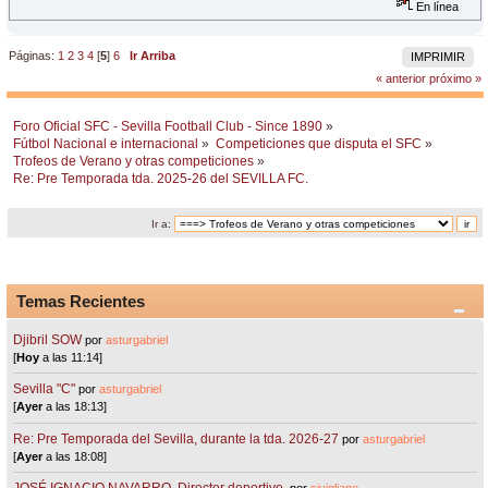
En línea
Páginas:
1
2
3
4
[
5
]
6
Ir Arriba
IMPRIMIR
« anterior
próximo »
Foro Oficial SFC - Sevilla Football Club - Since 1890
»
Fútbol Nacional e internacional
»
Competiciones que disputa el SFC
»
Trofeos de Verano y otras competiciones
»
Re: Pre Temporada tda. 2025-26 del SEVILLA FC.
Ir a:
Temas Recientes
Djibril SOW
por
asturgabriel
[
Hoy
a las 11:14]
Sevilla "C"
por
asturgabriel
[
Ayer
a las 18:13]
Re: Pre Temporada del Sevilla, durante la tda. 2026-27
por
asturgabriel
[
Ayer
a las 18:08]