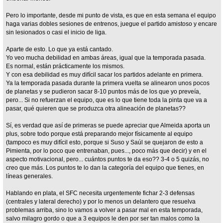
Pero lo importante, desde mi punto de vista, es que en esta semana el equipo
haga varias dobles sesiones de entrenos, juegue el partido amistoso y encare
sin lesionados o casi el inicio de liga.
Aparte de esto. Lo que ya está cantado.
Yo veo mucha debilidad en ambas áreas, igual que la temporada pasada.
Es normal, están prácticamente los mismos.
Y con esa debilidad es muy difícil sacar los partidos adelante en primera.
Ya la temporada pasada durante la primera vuelta se alinearon unos pocos
de planetas y se pudieron sacar 8-10 puntos más de los que yo preveía,
pero... Si no refuerzan el equipo, que es lo que tiene toda la pinta que va a
pasar, qué quieren que se produzca otra alineación de planetas??
Sí, es verdad que así de primeras se puede apreciar que Almeida aporta un
plus, sobre todo porque está preparando mejor físicamente al equipo
(tampoco es muy difícil esto, porque si Suso y Saúl se quejaron de esto a
Pimienta, por lo poco que entrenaban, pues..., poco más que decir) y en el
aspecto motivacional, pero... cuántos puntos te da eso?? 3-4 o 5 quizás, no
creo que más. Los puntos te lo dan la categoría del equipo que tienes, en
líneas generales.
Hablando en plata, el SFC necesita urgentemente fichar 2-3 defensas
(centrales y lateral derecho) y por lo menos un delantero que resuelva
problemas arriba, sino lo vamos a volver a pasar mal en esta temporada,
salvo milagro gordo o que a 3 equipos le den por ser tan malos como la