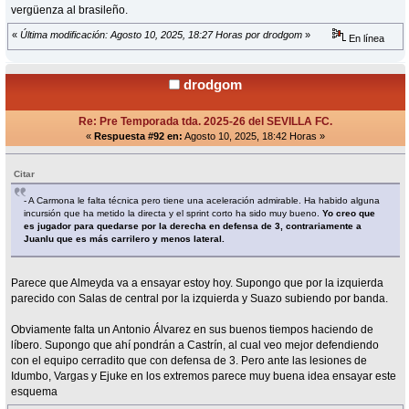
vergüenza al brasileño.
«
Última modificación: Agosto 10, 2025, 18:27 Horas por drodgom
»
En línea
drodgom
Re: Pre Temporada tda. 2025-26 del SEVILLA FC.
«
Respuesta #92 en:
Agosto 10, 2025, 18:42 Horas »
Citar
- A Carmona le falta técnica pero tiene una aceleración admirable. Ha habido alguna
incursión que ha metido la directa y el sprint corto ha sido muy bueno.
Yo creo que
es jugador para quedarse por la derecha en defensa de 3, contrariamente a
Juanlu que es más carrilero y menos lateral.
Parece que Almeyda va a ensayar estoy hoy. Supongo que por la izquierda
parecido con Salas de central por la izquierda y Suazo subiendo por banda.
Obviamente falta un Antonio Álvarez en sus buenos tiempos haciendo de
líbero. Supongo que ahí pondrán a Castrín, al cual veo mejor defendiendo
con el equipo cerradito que con defensa de 3. Pero ante las lesiones de
Idumbo, Vargas y Ejuke en los extremos parece muy buena idea ensayar este
esquema