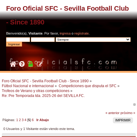
Foro Oficial SFC - Sevilla Football Club
- Since 1890
Bienvenido(a),
Visitante
. Por favor,
ingresa
o
regístrate
.
Foro Oficial SFC - Sevilla Football Club - Since 1890
»
Fútbol Nacional e internacional
»
Competiciones que disputa el SFC
»
Trofeos de Verano y otras competiciones
»
Re: Pre Temporada tda. 2025-26 del SEVILLA FC.
« anterior
próximo »
Páginas:
1
2
3
4
[
5
]
6
Ir Abajo
IMPRIMIR
0 Usuarios y 1 Visitante están viendo este tema.