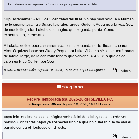
La defensa a excepción de Suazo, es para ponerse a temblar.
Supuestamente 5-3-2. Los 3 centrales del filial. No hay más porque a Marcao
no lo cuento. Juanlu y Suazo laterales largos. Gudelj y Agoumé a la vez. Sow
de medio llegador. Lukebakio imagino que segunda punta. Como
experimento, interesante.
A Lukebakio lo debería sustituir Isaac en la segunda parte. Iheanacho por
Akor. O quizás Isaac por Akor y Peque por Luke. Alfon no sé si lo querrá poner
de lateral largo, de lo contrario tendrá que volver al 4-4-2. Y lo que es de
cajón es Nico Guillén por Sow.
«
Última modificación: Agosto 10, 2025, 18:56 Horas por drodgom
»
En línea
sivigliano
Re: Pre Temporada tda. 2025-26 del SEVILLA FC.
«
Respuesta #95 en:
Agosto 10, 2025, 19:14 Horas »
Vaya tela, encima se cae la página web oficial del club y no se puede ver el
partido. Con tantas bajas ya sospecha uno de que no quieran que se vea el
partido contra el Toulouse en directo.
En línea