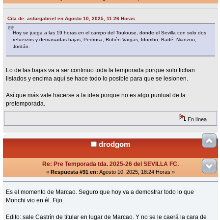
Cita de: asturgabriel en Agosto 10, 2025, 11:26 Horas
Hoy se juega a las 19 horas en el campo del Toulouse, donde el Sevilla con solo dos
refuerzos y demasiadas bajas, Pedrosa, Rubén Vargas, Idumbo, Badé, Nianzou,
Jordán.
Lo de las bajas va a ser continuo toda la temporada porque solo fichan
lisiados y encima aquí se hace todo lo posible para que se lesionen.
Así que más vale hacerse a la idea porque no es algo puntual de la
pretemporada.
En línea
drodgom
Re: Pre Temporada tda. 2025-26 del SEVILLA FC.
«
Respuesta #91 en:
Agosto 10, 2025, 18:24 Horas »
Es el momento de Marcao. Seguro que hoy va a demostrar todo lo que
Monchi vio en él. Fijo.
Edito: sale Castrín de titular en lugar de Marcao. Y no se le caerá la cara de