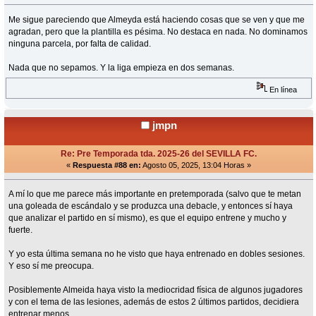
Me sigue pareciendo que Almeyda está haciendo cosas que se ven y que me
agradan, pero que la plantilla es pésima. No destaca en nada. No dominamos
ninguna parcela, por falta de calidad.
Nada que no sepamos. Y la liga empieza en dos semanas.
En línea
jmpn
Re: Pre Temporada tda. 2025-26 del SEVILLA FC.
«
Respuesta #88 en:
Agosto 05, 2025, 13:04 Horas »
A mí lo que me parece más importante en pretemporada (salvo que te metan
una goleada de escándalo y se produzca una debacle, y entonces sí haya
que analizar el partido en sí mismo), es que el equipo entrene y mucho y
fuerte.
Y yo esta última semana no he visto que haya entrenado en dobles sesiones.
Y eso sí me preocupa.
Posiblemente Almeida haya visto la mediocridad física de algunos jugadores
y con el tema de las lesiones, además de estos 2 últimos partidos, decidiera
entrenar menos.