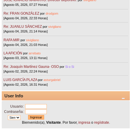
JOSÉ IGNACIO NAVARRO. Director deportivo.
por
sivigliano
[Agosto 05, 2026, 07:27 Horas]
Re: FRAN GONZÁLEZ
por
drodgom
[Agosto 04, 2026, 22:33 Horas]
Re: JUANLU SÁNCHEZ
por
sivigliano
[Agosto 04, 2026, 21:14 Horas]
RAFA MIR
por
sivigliano
[Agosto 04, 2026, 21:03 Horas]
LA AFICIÓN
por
arrebato
[Agosto 03, 2026, 13:11 Horas]
Re: Joaquín Martínez Gauna- OSO
por
Si o Si
[Agosto 02, 2026, 22:24 Horas]
LUIS GARCÍA PLAZA
por
asturgabriel
[Agosto 02, 2026, 16:31 Horas]
User Info
Usuario:
Contraseña:
Bienvenido(a),
Visitante
. Por favor,
ingresa
o
regístrate
.