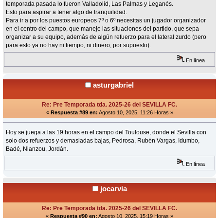
temporada pasada lo fueron Valladolid, Las Palmas y Leganés.
Esto para aspirar a tener algo de tranquilidad.
Para ir a por los puestos europeos 7º o 6º necesitas un jugador organizador
en el centro del campo, que maneje las situaciones del partido, que sepa
organizar a su equipo, además de algún refuerzo para el lateral zurdo (pero
para esto ya no hay ni tiempo, ni dinero, por supuesto).
En línea
asturgabriel
Re: Pre Temporada tda. 2025-26 del SEVILLA FC.
«
Respuesta #89 en:
Agosto 10, 2025, 11:26 Horas »
Hoy se juega a las 19 horas en el campo del Toulouse, donde el Sevilla con
solo dos refuerzos y demasiadas bajas, Pedrosa, Rubén Vargas, Idumbo,
Badé, Nianzou, Jordán.
En línea
jocarvia
Re: Pre Temporada tda. 2025-26 del SEVILLA FC.
«
Respuesta #90 en:
Agosto 10, 2025, 15:19 Horas »