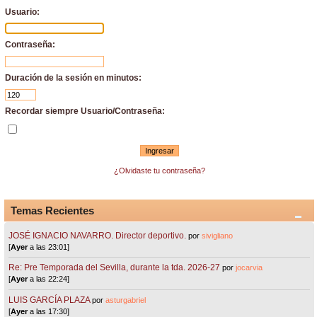
Usuario:
Contraseña:
Duración de la sesión en minutos:
Recordar siempre Usuario/Contraseña:
¿Olvidaste tu contraseña?
Temas Recientes
JOSÉ IGNACIO NAVARRO. Director deportivo.
por
sivigliano
[
Ayer
a las 23:01]
Re: Pre Temporada del Sevilla, durante la tda. 2026-27
por
jocarvia
[
Ayer
a las 22:24]
LUIS GARCÍA PLAZA
por
asturgabriel
[
Ayer
a las 17:30]