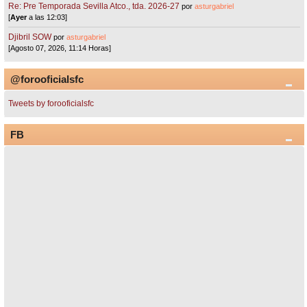
Re: Pre Temporada Sevilla Atco., tda. 2026-27
por
asturgabriel
[
Ayer
a las 12:03]
Djibril SOW
por
asturgabriel
[Agosto 07, 2026, 11:14 Horas]
@forooficialsfc
Tweets by forooficialsfc
FB