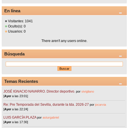
En línea
Visitantes: 1041
Oculto(s): 0
Usuarios: 0
There aren't any users online.
Búsqueda
Temas Recientes
JOSÉ IGNACIO NAVARRO. Director deportivo.
por
sivigliano
[
Ayer
a las 23:01]
Re: Pre Temporada del Sevilla, durante la tda. 2026-27
por
jocarvia
[
Ayer
a las 22:24]
LUIS GARCÍA PLAZA
por
asturgabriel
[
Ayer
a las 17:30]