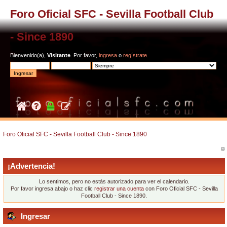
Foro Oficial SFC - Sevilla Football Club
- Since 1890
Bienvenido(a),
Visitante
. Por favor,
ingresa
o
regístrate
.
Foro Oficial SFC - Sevilla Football Club - Since 1890
¡Advertencia!
Lo sentimos, pero no estás autorizado para ver el calendario.
Por favor ingresa abajo o haz clic
registrar una cuenta
con Foro Oficial SFC - Sevilla
Football Club - Since 1890.
Ingresar