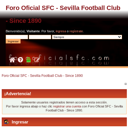
Foro Oficial SFC - Sevilla Football Club
- Since 1890
Bienvenido(a),
Visitante
. Por favor,
ingresa
o
regístrate
.
Foro Oficial SFC - Sevilla Football Club - Since 1890
¡Advertencia!
Solamente usuarios registrados tienen acceso a esta sección.
Por favor ingresa abajo o haz clic
registrar una cuenta
con Foro Oficial SFC - Sevilla
Football Club - Since 1890.
Ingresar