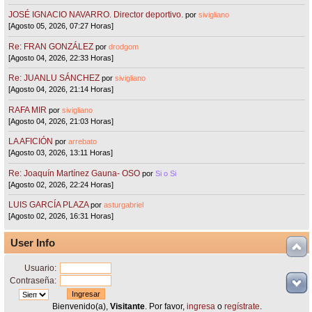
JOSÉ IGNACIO NAVARRO. Director deportivo.
por
sivigliano
[Agosto 05, 2026, 07:27 Horas]
Re: FRAN GONZÁLEZ
por
drodgom
[Agosto 04, 2026, 22:33 Horas]
Re: JUANLU SÁNCHEZ
por
sivigliano
[Agosto 04, 2026, 21:14 Horas]
RAFA MIR
por
sivigliano
[Agosto 04, 2026, 21:03 Horas]
LA AFICIÓN
por
arrebato
[Agosto 03, 2026, 13:11 Horas]
Re: Joaquín Martínez Gauna- OSO
por
Si o Si
[Agosto 02, 2026, 22:24 Horas]
LUIS GARCÍA PLAZA
por
asturgabriel
[Agosto 02, 2026, 16:31 Horas]
User Info
Usuario:
Contraseña:
Bienvenido(a),
Visitante
. Por favor,
ingresa
o
regístrate
.