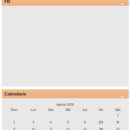
FB
Calendario
Agosto 2026
Dom
Lun
Mar
Mié
Jue
Vie
Sáb
1
2
3
4
5
6
[7]
8
9
10
11
12
13
14
15