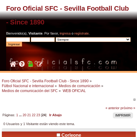
Foro Oficial SFC - Sevilla Football Club
- Since 1890
Bienvenido(a),
Visitante
. Por favor,
ingresa
o
regístrate
.
Foro Oficial SFC - Sevilla Football Club - Since 1890
»
Fútbol Nacional e internacional
»
Medios de comunicación
»
Medios de comunicación del SFC
»
WEB OFICIAL
« anterior
próximo »
Páginas:
1
...
20
21
22
23
[
24
]
Ir Abajo
IMPRIMIR
0 Usuarios y 1 Visitante están viendo este tema.
Corleone