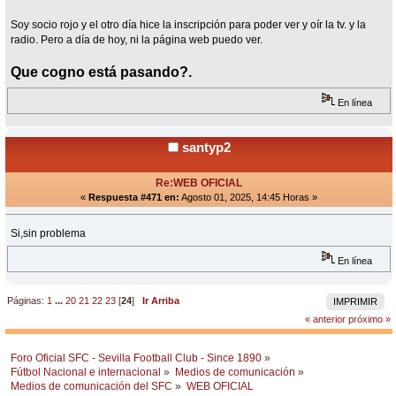
Soy socio rojo y el otro día hice la inscripción para poder ver y oír la tv. y la
radio. Pero a día de hoy, ni la página web puedo ver.
Que cogno está pasando?.
En línea
santyp2
Re:WEB OFICIAL
«
Respuesta #471 en:
Agosto 01, 2025, 14:45 Horas »
Si,sin problema
En línea
Páginas:
1
...
20
21
22
23
[
24
]
Ir Arriba
IMPRIMIR
« anterior
próximo »
Foro Oficial SFC - Sevilla Football Club - Since 1890
»
Fútbol Nacional e internacional
»
Medios de comunicación
»
Medios de comunicación del SFC
»
WEB OFICIAL