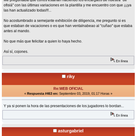
ofisiá'' con las últimas variaciones en la plantilla y me encuentro con que ¡¡¡ya
las han actualizado todas!!!...
No acostumbrado a semejante exhibición de diligencia, me pregunto si es
que estaban de vacaciones o es que han ventalnabeao al ''cuñao'' que estaba
antes al mando.
No que más que felicitar a quien lo haya hecho.
Así sí, cojones.
En línea
riky
Re:WEB OFICIAL
«
Respuesta #463 en:
Septiembre 03, 2019, 01:17 Horas »
Y ya si ponen la hora de las presentaciones de los jugadores lo bordan...
En línea
asturgabriel