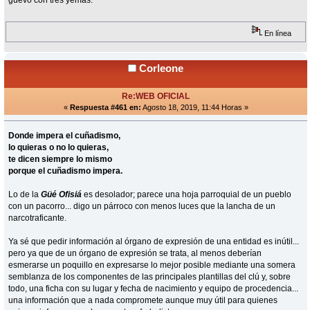
En línea
Corleone
Re:WEB OFICIAL
«
Respuesta #461 en:
Agosto 18, 2019, 11:44 Horas »
Donde impera el cuñadismo,
lo quieras o no lo quieras,
te dicen siempre lo mismo
porque el cuñadismo impera.
Lo de la
Güé Ofisiá
es desolador; parece una hoja parroquial de un pueblo
con un pacorro... digo un párroco con menos luces que la lancha de un
narcotraficante.
Ya sé que pedir información al órgano de expresión de una entidad es inútil...
pero ya que de un órgano de expresión se trata, al menos deberían
esmerarse un poquillo en expresarse lo mejor posible mediante una somera
semblanza de los componentes de las principales plantillas del clú y, sobre
todo, una ficha con su lugar y fecha de nacimiento y equipo de procedencia...
una información que a nada compromete aunque muy útil para quienes