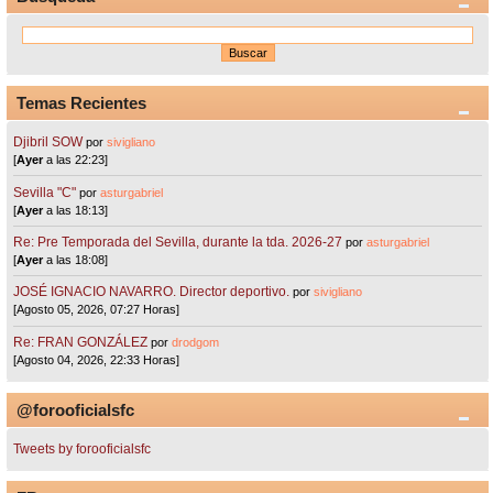
Temas Recientes
Djibril SOW
por
sivigliano
[
Ayer
a las 22:23]
Sevilla "C"
por
asturgabriel
[
Ayer
a las 18:13]
Re: Pre Temporada del Sevilla, durante la tda. 2026-27
por
asturgabriel
[
Ayer
a las 18:08]
JOSÉ IGNACIO NAVARRO. Director deportivo.
por
sivigliano
[Agosto 05, 2026, 07:27 Horas]
Re: FRAN GONZÁLEZ
por
drodgom
[Agosto 04, 2026, 22:33 Horas]
@forooficialsfc
Tweets by forooficialsfc