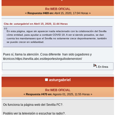
Re:WEB OFICIAL
«
Respuesta #469 en:
Abril 15, 2020, 17:04 Horas »
Cita de: asturgabriel en Abril 15, 2020, 11:44 Horas
En esta página, sigue sin aparecer nada relacionado con la colaboración del Sevilla
cómo entidad, para ayudar a combatir COVID 19. A ver si siendo pesados, se dan
cuenta los mandamases que el Sevilla no solamente crece deportivamente, también
se puede crecer en solidaridad.
Pues sí, llama la atención .Cosa diferente han sido jugadores y
técnicos:https://sevilla.abc.es/deportes/orgullodenervion/
En línea
asturgabriel
Re:WEB OFICIAL
«
Respuesta #470 en:
Agosto 01, 2025, 11:55 Horas »
Os funciona la página web del Sevilla FC?.
Podéis ver la televisión o escuchar la radio?.