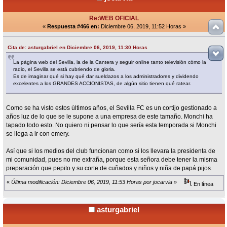
Re:WEB OFICIAL
«
Respuesta #466 en:
Diciembre 06, 2019, 11:52 Horas »
Cita de: asturgabriel en Diciembre 06, 2019, 11:30 Horas
La página web del Sevilla, la de la Cantera y seguir online tanto televisión cómo la
radio, el Sevilla se está cubriendo de gloria.
Es de imaginar qué si hay qué dar sueldazos a los administradores y dividendo
excelentes a los GRANDES ACCIONISTAS, de algún sitio tienen qué ratear.
Como se ha visto estos últimos años, el Sevilla FC es un cortijo gestionado a
años luz de lo que se le supone a una empresa de este tamaño. Monchi ha
tapado todo esto. No quiero ni pensar lo que sería esta temporada si Monchi
se llega a ir con emery.
Así que si los medios del club funcionan como si los llevara la presidenta de
mi comunidad, pues no me extraña, porque esta señora debe tener la misma
preparación que pepito y su corte de cuñados y niños y niña de papá pijos.
«
Última modificación: Diciembre 06, 2019, 11:53 Horas por jocarvia
»
En línea
asturgabriel