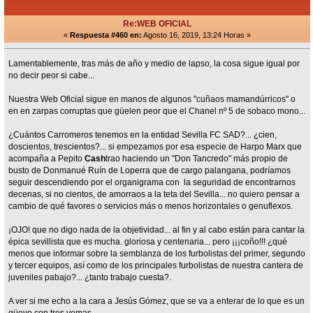
Re:WEB OFICIAL
«
Respuesta #460 en:
Agosto 16, 2019, 13:24 Horas »
Lamentablemente, tras más de año y medio de lapso, la cosa sigue igual por
no decir peor si cabe...
Nuestra Web Oficial sigue en manos de algunos ''cuñaos mamandúrricos'' o
en en zarpas corruptas que güelen peor que el Chanel nº 5 de sobaco mono...
¿Cuántos Carromeros tenemos en la entidad Sevilla FC SAD?... ¿cien,
doscientos, trescientos?... si empezamos por esa especie de Harpo Marx que
acompaña a Pepito
Cash
trao haciendo un ''Don Tancredo'' más propio de
busto de Donmanué Ruín de Loperra que de cargo palangana, podríamos
seguir descendiendo por el organigrama con la seguridad de encontrarnos
decenas, si no cientos, de amorraos a la teta del Sevilla... no quiero pensar a
cambio de qué favores o servicios más o menos horizontales o genuflexos.
¡OJO! que no digo nada de la objetividad... al fin y al cabo están para cantar la
épica sevillista que es mucha. gloriosa y centenaria... pero ¡¡¡coño!!! ¿qué
menos que informar sobre la semblanza de los furbolistas del primer, segundo
y tercer equipos, así como de los principales furbolistas de nuestra cantera de
juveniles pabajo?... ¿tanto trabajo cuesta?.
A ver si me echo a la cara a Jesús Gómez, que se va a enterar de lo que es un
güevo con tres yemas.