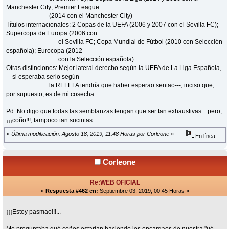
Manchester City; Premier League
(2014 con el Manchester City)
Títulos internacionales: 2 Copas de la UEFA (2006 y 2007 con el Sevilla FC);
Supercopa de Europa (2006 con
el Sevilla FC; Copa Mundial de Fútbol (2010 con Selección
española); Eurocopa (2012
con la Selección española)
Otras distinciones: Mejor lateral derecho según la UEFA de La Liga Española,
---si esperaba serlo según
la REFEFA tendría que haber esperao sentao---, inciso que,
por supuesto, es de mi cosecha.
Pd: No digo que todas las semblanzas tengan que ser tan exhaustivas... pero,
¡¡¡coño!!!, tampoco tan sucintas.
«
Última modificación: Agosto 18, 2019, 11:48 Horas por Corleone
»
En línea
Corleone
Re:WEB OFICIAL
«
Respuesta #462 en:
Septiembre 03, 2019, 00:45 Horas »
¡¡¡Estoy pasmao!!!...
Me preguntaba qué coños estarían haciendo los encargaos de nuestra ''ué