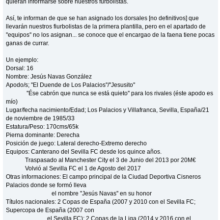
quieran informarse sobre nuestros furbolistas.
Así, te informan de que se han asignado los dorsales [no definitivos] que
llevarán nuestros fiurbolistas de la primera plantilla, pero en el apartado de
''equipos'' no los asignan... se conoce que el encargao de la faena tiene pocas
ganas de currar.
Un ejemplo:
Dorsal: 16
Nombre: Jesús Navas González
Apodo/s; ''El Duende de Los Palacios''/''Jesusito''
''Ése cabrón que nunca se está quieto'' para los rivales (éste apodo es
mío)
Lugar/fecha nacimiento/Edad; Los Palacios y Villafranca, Sevilla, España/21
de noviembre de 1985/33
Estatura/Peso: 170cms/65k
Pierna dominante: Derecha
Posición de juego: Lateral derecho-Extremo derecho
Equipos: Canterano del Sevilla FC desde los quince años.
Traspasado al Manchester City el 3 de Junio del 2013 por 20M€
Volvió al Sevilla FC el 1 de Agosto del 2017
Otras informaciones: El campo principal de la Ciudad Deportiva Cisneros
Palacios donde se formó lleva
el nombre ''Jesús Navas'' en su honor
Títulos nacionales: 2 Copas de España (2007 y 2010 con el Sevilla FC;
Supercopa de España (2007 con
el Sevilla FC); 2 Copas de la Liga (2014 y 2016 con el