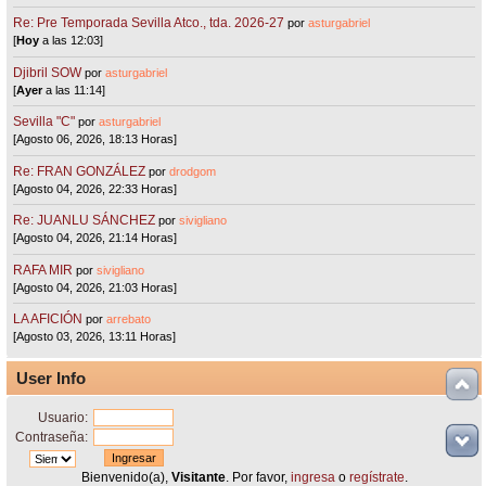
Re: Pre Temporada Sevilla Atco., tda. 2026-27
por
asturgabriel
[
Hoy
a las 12:03]
Djibril SOW
por
asturgabriel
[
Ayer
a las 11:14]
Sevilla "C"
por
asturgabriel
[Agosto 06, 2026, 18:13 Horas]
Re: FRAN GONZÁLEZ
por
drodgom
[Agosto 04, 2026, 22:33 Horas]
Re: JUANLU SÁNCHEZ
por
sivigliano
[Agosto 04, 2026, 21:14 Horas]
RAFA MIR
por
sivigliano
[Agosto 04, 2026, 21:03 Horas]
LA AFICIÓN
por
arrebato
[Agosto 03, 2026, 13:11 Horas]
User Info
Usuario:
Contraseña:
Bienvenido(a),
Visitante
. Por favor,
ingresa
o
regístrate
.