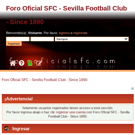
Foro Oficial SFC - Sevilla Football Club
- Since 1890
Bienvenido(a),
Visitante
. Por favor,
ingresa
o
regístrate
.
Foro Oficial SFC - Sevilla Football Club - Since 1890
¡Advertencia!
Solamente usuarios registrados tienen acceso a esta sección.
Por favor ingresa abajo o haz clic
registrar una cuenta
con Foro Oficial SFC - Sevilla
Football Club - Since 1890.
Ingresar