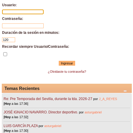
Usuario:
Contraseña:
Duración de la sesión en minutos:
Recordar siempre Usuario/Contraseña:
¿Olvidaste tu contraseña?
Temas Recientes
Re: Pre Temporada del Sevilla, durante la tda. 2026-27
por
J_A_REYES
[
Hoy
a las 17:36]
JOSÉ IGNACIO NAVARRO. Director deportivo.
por
asturgabriel
[
Hoy
a las 17:32]
LUIS GARCÍA PLAZA
por
asturgabriel
[
Hoy
a las 17:30]