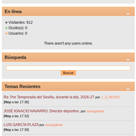
En línea
Visitantes: 912
Oculto(s): 0
Usuarios: 0
There aren't any users online.
Búsqueda
Temas Recientes
Re: Pre Temporada del Sevilla, durante la tda. 2026-27
por
J_A_REYES
[
Hoy
a las 17:36]
JOSÉ IGNACIO NAVARRO. Director deportivo.
por
asturgabriel
[
Hoy
a las 17:32]
LUIS GARCÍA PLAZA
por
asturgabriel
[
Hoy
a las 17:30]