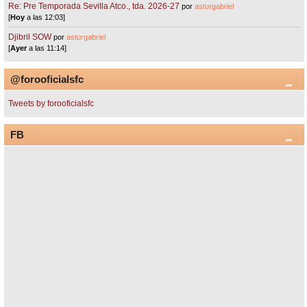
Re: Pre Temporada Sevilla Atco., tda. 2026-27
por
asturgabriel
[
Hoy
a las 12:03]
Djibril SOW
por
asturgabriel
[
Ayer
a las 11:14]
@forooficialsfc
Tweets by forooficialsfc
FB