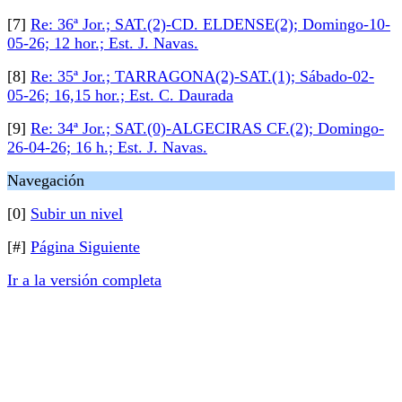
[7]
Re: 36ª Jor.; SAT.(2)-CD. ELDENSE(2); Domingo-10-
05-26; 12 hor.; Est. J. Navas.
[8]
Re: 35ª Jor.; TARRAGONA(2)-SAT.(1); Sábado-02-
05-26; 16,15 hor.; Est. C. Daurada
[9]
Re: 34ª Jor.; SAT.(0)-ALGECIRAS CF.(2); Domingo-
26-04-26; 16 h.; Est. J. Navas.
Navegación
[0]
Subir un nivel
[#]
Página Siguiente
Ir a la versión completa