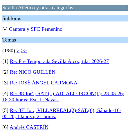
Sevilla Atlético y otras categorías
Subforos
[-]
Cantera y SFC Femenino
Temas
(1/80)
>
>>
[1]
Re: Pre Temporada Sevilla Atco., tda. 2026-27
[2]
Re: NICO GUILLÉN
[3]
Re: JOSÉ ÁNGEL CARMONA
[4]
Re: 38 Jorª.; SAT.(1)-AD. ALCORCÓN(1); 23-05-26;
18,30 horas; Est. J. Navas.
[5]
Re: 37ª Jor.; VILLARREAL(2)-SAT.(0); Sábado-16-
05-26; Llaneza; 21 horas.
[6]
Andrés CASTRÍN