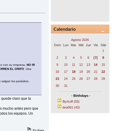
Calendario
Agosto 2026
Dom
Lun
Mar
Mié
Jue
Vie
Sáb
1
2
3
4
5
6
[7]
8
9
10
11
12
13
14
15
oco con su empresa.
NO IR
ERREN EL GRIFO
. Una
16
17
18
19
20
21
22
23
24
25
26
27
28
29
 salgan los parásitos.
30
31
- Birthdays -
 quede claro que la
Byrkoff (55)
lara061 (43)
mos mucho antes pero que
odos los equipos. Un
En línea