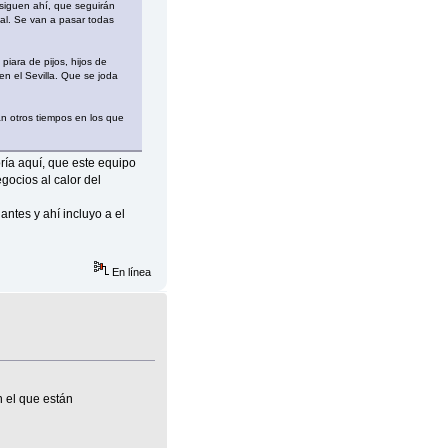
 siguen ahí, que seguirán
ial. Se van a pasar todas
iara de pijos, hijos de
en el Sevilla. Que se joda
an otros tiempos en los que
ría aquí, que este equipo
gocios al calor del
ntes y ahí incluyo a el
En línea
 el que están