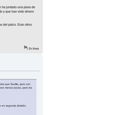
e ha juntado una piara de
to y que han visto dinero
s del palco. Eran otros
En línea
ntes que Sevilla, pero con
iene menos socios, pero los
e en segunda división,