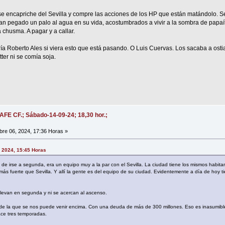
e encapriche del Sevilla y compre las acciones de los HP que están matándolo. S
han pegado un palo al agua en su vida, acostumbrados a vivir a la sombra de papaí
a chusma. A pagar y a callar.
a Roberto Ales si viera esto que está pasando. O Luis Cuervas. Los sacaba a ostia
ter ni se comía soja.
AFE CF.; Sábado-14-09-24; 18,30 hor.;
re 06, 2024, 17:36 Horas »
, 2024, 15:45 Horas
 de irse a segunda, era un equipo muy a la par con el Sevilla. La ciudad tiene los mismos habita
s fuerte que Sevilla. Y allí la gente es del equipo de su ciudad. Evidentemente a día de hoy t
llevan en segunda y ni se acercan al ascenso.
de la que se nos puede venir encima. Con una deuda de más de 300 millones. Eso es inasumibl
e tres temporadas.