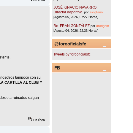
JOSÉ IGNACIO NAVARRO.
Director deportivo.
por
sivigliano
[Agosto 05, 2026, 07:27 Horas]
Re: FRAN GONZÁLEZ
por
drodgom
[Agosto 04, 2026, 22:33 Horas]
@forooficialsfc
Tweets by forooficialsfc
etente.
FB
s nosotros tampoco con su
LA CARTILLA AL CLUB Y
ados o arruinados salgan
En línea