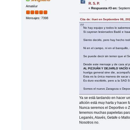
R. S. P.
Amatéur
«
Respuesta #3 en:
Septiemb
Mensajes: 7398
Cita de: iluet en Septiembre 06, 20
No hay equipo y todos lo sabemos. 
Si cayeran lesionados Badé e Isaac
Siento decirlo, pero hay hecho to
Ni en el campo, ni en el banquillo,
Se puede decir sin temor que el Se
Desde este mensaje y de cara al 
AL PIZJUÁN Y DEJARLO VACÍO 
huelga general sine die, acompaña
Esta es la única manera de sacar a
Es duro escribirlo, pero a la SAD 
Somos el nuevo Zaragoza o Deporti
Ya se está tardando en hacer un
afición está muy harta y hacen f
Nunca seremos el Deportivo o Z
tenemos muchas papeletas para 
Leganés, Alavés, Getafe o Mallo
Nosotros no.