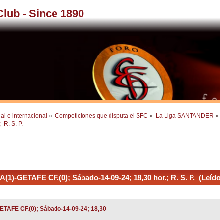
 Club - Since 1890
al e internacional
»
Competiciones que disputa el SFC
»
La Liga SANTANDER
»
 R. S. P.
A(1)-GETAFE CF.(0); Sábado-14-09-24; 18,30 hor.; R. S. P. (Leíd
GETAFE CF.(0); Sábado-14-09-24; 18,30