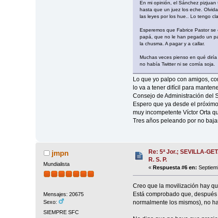
En mi opinión, el Sánchez pizjuan 
hasta que un juez los eche. Olvida
las leyes por los hue.. Lo tengo cla
Esperemos que Fabrice Pastor se e
papá, que no le han pegado un palo
la chusma. A pagar y a callar.
Muchas veces pienso en qué diría 
no había Twitter ni se comía soja.
Lo que yo palpo con amigos, com
lo va a tener difícil para mante
Consejo de Administración del S
Espero que ya desde el próximo 
muy incompetente Víctor Orta q
Tres años peleando por no bajar
Re: 5ª Jor.; SEVILLA-GET
jmpn
R. S. P.
Mundialista
«
Respuesta #6 en:
Septiemb
Creo que la movilización hay qu
Está comprobado que, después d
Mensajes: 20675
normalmente los mismos), no ha
Sexo:
SIEMPRE SFC