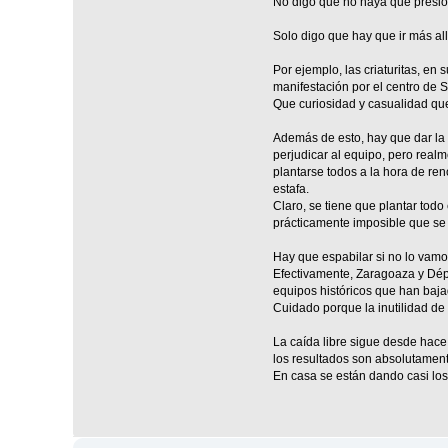
No digo que no haya que presion
Solo digo que hay que ir más all
Por ejemplo, las criaturitas, e
manifestación por el centro de S
Que curiosidad y casualidad que,
Además de esto, hay que dar la 
perjudicar al equipo, pero realm
plantarse todos a la hora de ren
estafa.
Claro, se tiene que plantar tod
prácticamente imposible que se
Hay que espabilar si no lo vam
Efectivamente, Zaragoaza y Dépo
equipos históricos que han baja
Cuidado porque la inutilidad de
La caída libre sigue desde hace
los resultados son absolutamen
En casa se están dando casi los 