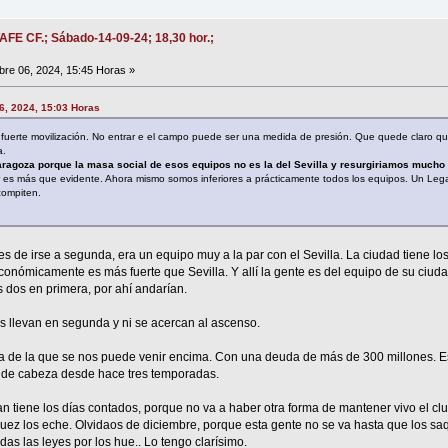
AFE CF.; Sábado-14-09-24; 18,30 hor.;
re 06, 2024, 15:45 Horas »
06, 2024, 15:03 Horas
fuerte movilización. No entrar e el campo puede ser una medida de presión. Que quede claro que
a.
ragoza porque la masa social de esos equipos no es la del Sevilla y resurgiriamos mucho
es más que evidente. Ahora mismo somos inferiores a prácticamente todos los equipos. Un Lega
compiten.
es de irse a segunda, era un equipo muy a la par con el Sevilla. La ciudad tiene l
económicamente es más fuerte que Sevilla. Y allí la gente es del equipo de su ciud
s dos en primera, por ahí andarían.
s llevan en segunda y ni se acercan al ascenso.
ta de la que se nos puede venir encima. Con una deuda de más de 300 millones. E
 de cabeza desde hace tres temporadas.
n tiene los días contados, porque no va a haber otra forma de mantener vivo el clu
uez los eche. Olvidaos de diciembre, porque esta gente no se va hasta que los saqu
das las leyes por los hue.. Lo tengo clarísimo.