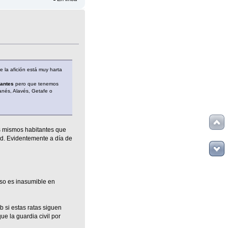
 la afición está muy harta
 antes
pero que tenemos
nés, Alavés, Getafe o
os mismos habitantes que
ad. Evidentemente a día de
so es inasumible en
b si estas ratas siguen
e la guardia civil por