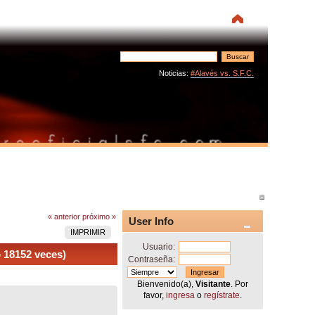
Noticias:
#Alavés vs. S.F.C.
« anterior
próximo »
User Info
IMPRIMIR
Usuario:
o 18152 veces)
Contraseña:
Bienvenido(a),
Visitante
. Por
favor,
ingresa
o
regístrate
.