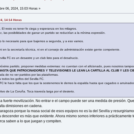
re 06, 2024, 15:03 Horas »
24, 14:14 Horas
El resto es tener fe ciega y esperanza en los milagros.
, las posibilidades de ganar un partido se reducirían a la mínima expresión.
do lo necesario para que bajemos a segunda, y a eso vamos.
 ni en la secretaría técnica, ni en el consejo de administración existe gente competente.
villa FC es un desastre y un club listo para el desahucio.
próximo partido, proponer medidas extremas: no cuentan con el aficionado, pues nosotros tamp
HASTA QUE PATROCINADORES Y TELEVISIONES LE LEAN LA CARTILLA AL CLUB Y LES CI
da de no ver partidos por las plataformas.
 todos los golfos del Sevilla FC.
SFC le hace falta que los que la sostenemos le demos la espalda hasta que cagados o arruinados
vo de La Coruña. Toca travesía larga por el desierto.
a fuerte movilización. No entrar e el campo puede ser una medida de presión. Que
alta dimisiones en cadena.
aragoza porque la masa social de esos equipos no es la del Sevilla y resurgiria
descender es más que evidente. Ahora mismo somos inferiores a prácticamente t
rca saben a lo que juegan y compiten.