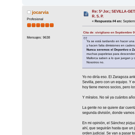
Re: 5ª Jor.; SEVILLA-GET
jocarvia
R. S. P.
Profesional
«
Respuesta #4 en:
Septiemb
Cita de: sivigliano en Septiembre 
Mensajes: 9638
Ya se está tardando en hacer una 
y hacen falta dimisiones en caden
Nunca seremos el Deportivo o Za
muchas papeletas para descender 
Mallorca saben a lo que juegan y 
Nosotros no.
Yo no diría eso. El Zaragoza ant
Sevilla, pero con un equipo. Y 
hoy tiene menos socios, pero lo
Y míralos. No sé ya cuántos año
La gente no se quiere dar cuen
segunda división, donde vamos
En mi opinión, el Sánchez pizjua
ahí, que seguirán hasta que un j
orden judicial. Se van a pasar to