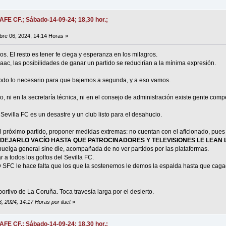
AFE CF.; Sábado-14-09-24; 18,30 hor.;
re 06, 2024, 14:14 Horas »
. El resto es tener fe ciega y esperanza en los milagros.
aac, las posibilidades de ganar un partido se reducirían a la mínima expresión.
todo lo necesario para que bajemos a segunda, y a eso vamos.
o, ni en la secretaría técnica, ni en el consejo de administración existe gente comp
Sevilla FC es un desastre y un club listo para el desahucio.
l próximo partido, proponer medidas extremas: no cuentan con el aficionado, pue
Y DEJARLO VACÍO HASTA QUE PATROCINADORES Y TELEVISIONES LE LEAN 
huelga general sine die, acompañada de no ver partidos por las plataformas.
 a todos los golfos del Sevilla FC.
AD SFC le hace falta que los que la sostenemos le demos la espalda hasta que cag
tivo de La Coruña. Toca travesía larga por el desierto.
, 2024, 14:17 Horas por iluet
»
AFE CF.; Sábado-14-09-24; 18,30 hor.;