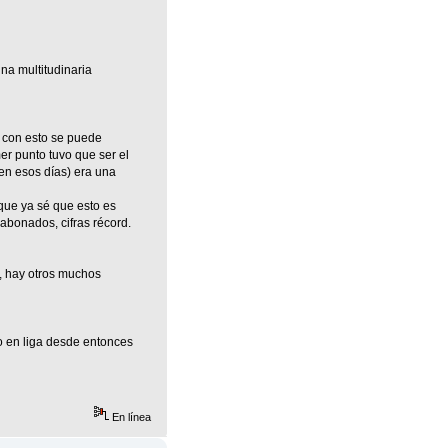
na multitudinaria
e con esto se puede
mer punto tuvo que ser el
 en esos días) era una
nque ya sé que esto es
bonados, cifras récord.
, hay otros muchos
o en liga desde entonces
En línea