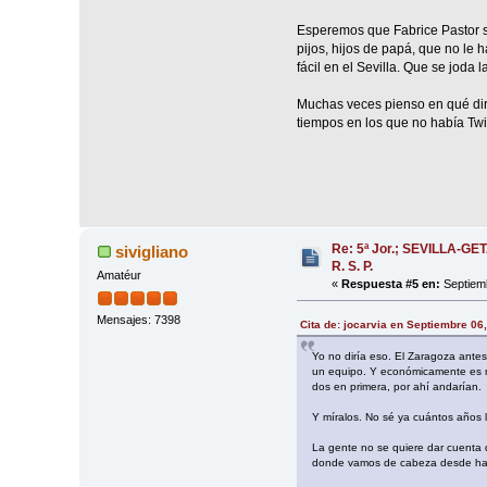
Esperemos que Fabrice Pastor s
pijos, hijos de papá, que no le 
fácil en el Sevilla. Que se joda l
Muchas veces pienso en qué dirí
tiempos en los que no había Twit
Re: 5ª Jor.; SEVILLA-GET
sivigliano
R. S. P.
Amatéur
«
Respuesta #5 en:
Septiemb
Mensajes: 7398
Cita de: jocarvia en Septiembre 06
Yo no diría eso. El Zaragoza antes
un equipo. Y económicamente es má
dos en primera, por ahí andarían.
Y míralos. No sé ya cuántos años 
La gente no se quiere dar cuenta 
donde vamos de cabeza desde hac