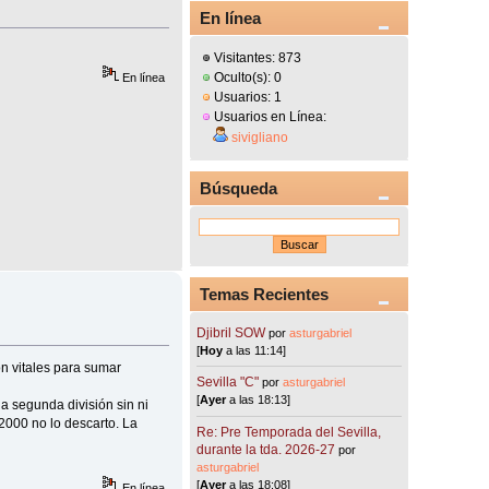
En línea
Visitantes: 873
Oculto(s): 0
En línea
Usuarios: 1
Usuarios en Línea:
sivigliano
Búsqueda
Temas Recientes
Djibril SOW
por
asturgabriel
[
Hoy
a las 11:14]
n vitales para sumar
Sevilla "C"
por
asturgabriel
[
Ayer
a las 18:13]
 segunda división sin ni
2000 no lo descarto. La
Re: Pre Temporada del Sevilla,
durante la tda. 2026-27
por
asturgabriel
[
Ayer
a las 18:08]
En línea