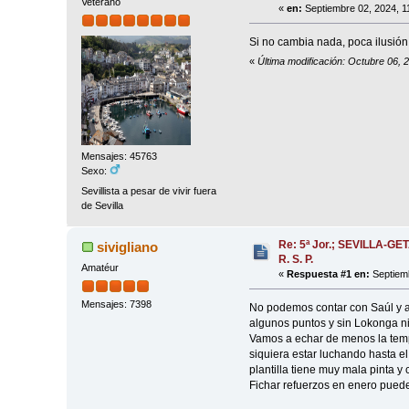
Veterano
«
en:
Septiembre 02, 2024, 1
Si no cambia nada, poca ilusión 
«
Última modificación: Octubre 06, 
Mensajes: 45763
Sexo:
Sevillista a pesar de vivir fuera
de Sevilla
Re: 5ª Jor.; SEVILLA-GET
sivigliano
R. S. P.
Amatéur
«
Respuesta #1 en:
Septiemb
Mensajes: 7398
No podemos contar con Saúl y ah
algunos puntos y sin Lokonga ni
Vamos a echar de menos la temp
siquiera estar luchando hasta e
plantilla tiene muy mala pinta y
Fichar refuerzos en enero puede