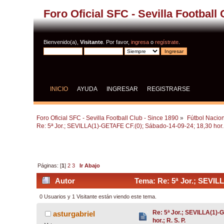
Foro Oficial SFC - Sevilla Football
Bienvenido(a),
Visitante
. Por favor,
ingresa
o
regístrate
.
INICIO
AYUDA
INGRESAR
REGISTRARSE
Foro Oficial SFC - Sevilla Football Club - Since 1890
»
Fútbol Nacion
Re: 5ª Jor.; SEVILLA(1)-GETAFE CF.(0); Sábado-14-09-24; 18,30 hor.; 
Páginas: [
1
]
2
3
Ir Abajo
Autor
Tema: Re: 5ª Jor.; SEVILL
0 Usuarios y 1 Visitante están viendo este tema.
Re: 5ª Jor.; SEVILLA(1)-
asturgabriel
hor.; R. S. P.