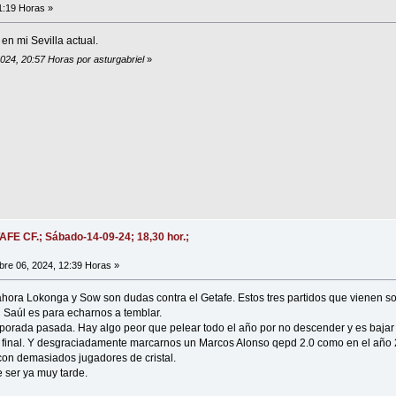
1:19 Horas »
en mi Sevilla actual.
2024, 20:57 Horas por asturgabriel
»
AFE CF.; Sábado-14-09-24; 18,30 hor.;
re 06, 2024, 12:39 Horas »
ora Lokonga y Sow son dudas contra el Getafe. Estos tres partidos que vienen so
 Saúl es para echarnos a temblar.
orada pasada. Hay algo peor que pelear todo el año por no descender y es bajar a
l final. Y desgraciadamente marcarnos un Marcos Alonso qepd 2.0 como en el año 
 con demasiados jugadores de cristal.
 ser ya muy tarde.