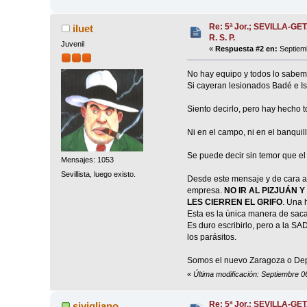
Re: 5ª Jor.; SEVILLA-GET
iluet
R. S. P.
Juvenil
«
Respuesta #2 en:
Septiemb
No hay equipo y todos lo sabemos
Si cayeran lesionados Badé e Is
Siento decirlo, pero hay hecho 
Ni en el campo, ni en el banquill
Se puede decir sin temor que el 
Mensajes: 1053
Sevillista, luego existo.
Desde este mensaje y de cara a
empresa.
NO IR AL PIZJUÁN 
LES CIERREN EL GRIFO
. Una 
Esta es la única manera de sacar
Es duro escribirlo, pero a la S
los parásitos.
Somos el nuevo Zaragoza o Depor
«
Última modificación: Septiembre 06
Re: 5ª Jor.; SEVILLA-GET
sivigliano