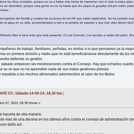
tiene los días contados, porque no va a haber otra forma de mantener vivo el club si estas ratas
os de diciembre, porque esta gente no se va hasta que los saque la guardia civil por orden judic
rísimo.
ncapriche del Sevilla y compre las acciones de los HP que están matándolo. Se ha juntado una p
 al agua en su vida, acostumbrados a vivir a la sombra de papaíto y que han visto dinero fácil 
Roberto Ales si viera esto que está pasando. O Luis Cuervas. Los sacaba a ostias del palco. Er
pañeros de trabajo, familiares, peñistas, es similar a lo que pensamos ya la mayo
nerse en primera división y nadie que no esté beneficiándose directamente de los ne
evilla defiende su gestión.
sábado empiecen las movilizaciones contra el Consejo. Hay que echarlos cuanto a
ue se ve que no ha aprendido nada de sus malas gestiones previas.
 espabila a los muchos aficionados adormecidos al calor de los títulos.
AFE CF.; Sábado-14-09-24; 18,30 hor.;
re 07, 2024, 09:38 Horas »
e hacerla de otra manera.
e más de una decena en los últimos años contra el consejo de administración (en
cen daño así.