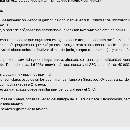
ar en este partido, que para mí sí hay que hacerlo y con dureza.
á.
n su desesperación viendo la gestión de don Manuel en sus últimos años, montaron u
evilla.
 a partir de ahí, todas las sentencias que les eran favorables dejaron de serlas...
espalda a todo lo que organicen esta gente del consejo de administración. Sé qu
ente más perjudicado que está ya tras la vergonzosa planificación es difícil. El pri
ovar el abono antes de finalizar el mes de junio, porque claramente (tal y comenté
o el personal sevillista y que ningún nuevo abonado se apunte, por solidaridad. Au
 dé. De hecho más del 90% renovó, más que nunca, y el SFC tiene más de 40.000 a
os a pasar muy muy muy muy mal.
r son claros espejos en los que mirarnos. También Gijón, beti, Oviedo, Santander
do muchas veces a 2ª o peor.
 estas garrapatas puede resultar muy perjudicial para el SFC.
 más de 2 años, con la salvedad del milagro de la uefa de hace 2 temporadas, per
te lamentables.
peores registros de la historia.