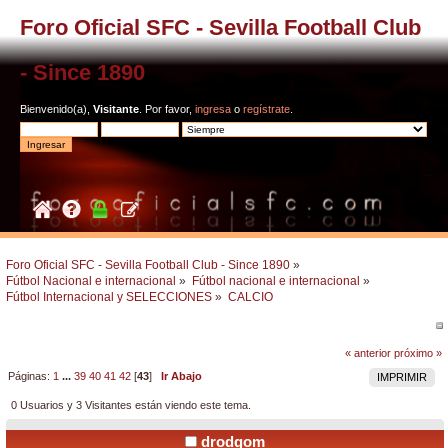
Foro Oficial SFC - Sevilla Football Club
- Since 1890
Bienvenido(a),
Visitante
. Por favor,
ingresa
o
regístrate
.
Foro Oficial SFC - Sevilla Football Club - Since 1890
»
Fútbol Nacional e internacional
»
Fútbol nacional e internacional
»
Fútbol Internacional y SELECCIONES
»
CALCIO
« anterior
próximo »
Páginas:
1
...
39
40
41
42
[
43
]
Ir Abajo
IMPRIMIR
0 Usuarios y 3 Visitantes están viendo este tema.
drodgom