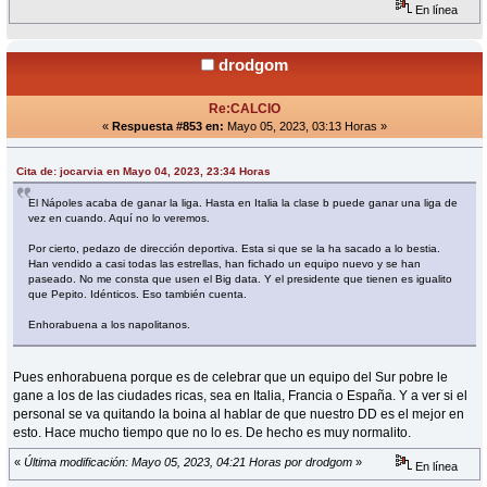
En línea
drodgom
Re:CALCIO
«
Respuesta #853 en:
Mayo 05, 2023, 03:13 Horas »
Cita de: jocarvia en Mayo 04, 2023, 23:34 Horas
El Nápoles acaba de ganar la liga. Hasta en Italia la clase b puede ganar una liga de
vez en cuando. Aquí no lo veremos.
Por cierto, pedazo de dirección deportiva. Esta si que se la ha sacado a lo bestia.
Han vendido a casi todas las estrellas, han fichado un equipo nuevo y se han
paseado. No me consta que usen el Big data. Y el presidente que tienen es igualito
que Pepito. Idénticos. Eso también cuenta.
Enhorabuena a los napolitanos.
Pues enhorabuena porque es de celebrar que un equipo del Sur pobre le
gane a los de las ciudades ricas, sea en Italia, Francia o España. Y a ver si el
personal se va quitando la boina al hablar de que nuestro DD es el mejor en
esto. Hace mucho tiempo que no lo es. De hecho es muy normalito.
«
Última modificación: Mayo 05, 2023, 04:21 Horas por drodgom
»
En línea