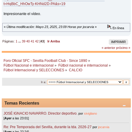
t=HqBbC_HhOwTy-KHNd2D-PA&s=19
Impresionante el vídeo.
«
Última modificación: Mayo 23, 2025, 23:09 Horas por jocarvia
»
En línea
Páginas:
1
...
39
40
41
42
[
43
]
Ir Arriba
IMPRIMIR
« anterior
próximo »
Foro Oficial SFC - Sevilla Football Club - Since 1890
»
Fútbol Nacional e internacional
»
Fútbol nacional e internacional
»
Fútbol Internacional y SELECCIONES
»
CALCIO
Ir a:
Temas Recientes
JOSÉ IGNACIO NAVARRO. Director deportivo.
por
sivigliano
[
Ayer
a las 23:01]
Re: Pre Temporada del Sevilla, durante la tda. 2026-27
por
jocarvia
[
Ayer
a las 22:24]