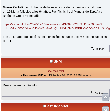
Muere Paolo Rossi.
El héroe de la selección italiana campeona del mundo
en 1982, ha fallecido a los 64 años. Fue Pichichi del Mundial de España y
Balón de Oro el mismo año.
https://as.com/futbol/2020/12/10/internacional/1607562869_115779.html?
m1=cG9ydGFkYV9wb3J0YWRh&m2=QUNUVUFMSURBRA%3D%3D&m3=Mg
Fue un jugador que dejó su sello en la época qué le tocó vivir cómo futbolista.
D. E. P.
En línea
SNM
Re:CALCIO
«
Respuesta #850 en:
Diciembre 10, 2020, 22:45 Horas »
Descansa en paz Pablito.
En línea
asturgabriel