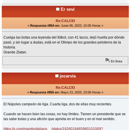
Er sevi
Re:CALCIO
«
Respuesta #854 en:
Junio 06, 2023, 15:05 Horas »
Cuelga las botas una leyenda del fútbol, con 41 tacos, dejó huella por dónde
pasó, y sin lugar a dudas, está en el Olimpo de los grandes peloteros de la
historia.
Grande Zlatan.
En línea
jocarvia
Re:CALCIO
«
Respuesta #855 en:
Mayo 23, 2025, 23:06 Horas »
El Nápoles campeón de liga. Cuarta liga, dos de ellas muy recientes.
Cuando se hacen bien las cosas, no hay límites. Tienen un presidente que se
las sabe todas y una afición que aprieta en el buen y en el mal sentido.
https://x.com/mamboitaliano__/status/1926018465980101009?