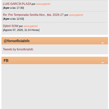
LUIS GARCÍA PLAZA
por
asturgabriel
[
Ayer
a las 17:30]
Re: Pre Temporada Sevilla Atco., tda. 2026-27
por
asturgabriel
[
Ayer
a las 12:03]
Djibril SOW
por
asturgabriel
[Agosto 07, 2026, 11:14 Horas]
@forooficialsfc
Tweets by forooficialsfc
FB