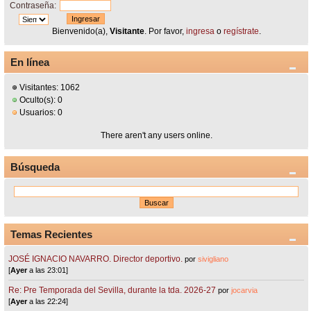
Contraseña:
Bienvenido(a),
Visitante
. Por favor,
ingresa
o
regístrate
.
En línea
Visitantes: 1062
Oculto(s): 0
Usuarios: 0
There aren't any users online.
Búsqueda
Temas Recientes
JOSÉ IGNACIO NAVARRO. Director deportivo.
por
sivigliano
[
Ayer
a las 23:01]
Re: Pre Temporada del Sevilla, durante la tda. 2026-27
por
jocarvia
[
Ayer
a las 22:24]