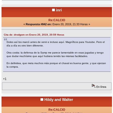
inri
Re:CALCIO
«
Respuesta #842 en:
Enero 20, 2019, 21:33 Horas »
Cita de: drodgom en Enero 20, 2019, 20:59 Horas
Goles así los marcó antes de venir e incluso aquí. Magníficos para Youtube. Pero el
día a día es otro bien diferente.
Otra cosita: la defensa de la Samp me parece lamentable en esas jugadas y tengo
que dudar muchísimo que aquí hubiera tenido las mismas facilidades.
En definitiva, que meta muchos más porque el chaval es buena gente, y que ejerzan
la compra.
+1
En línea
Hildy and Walter
Re:CALCIO