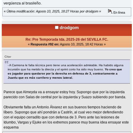
vergüenza al brasileño.
«
Última modificación: Agosto 10, 2025, 18:27 Horas por drodgom
»
En línea
drodgom
Re: Pre Temporada tda. 2025-26 del SEVILLA FC.
«
Respuesta #92 en:
Agosto 10, 2025, 18:42 Horas »
Citar
- A Carmona le falta técnica pero tiene una aceleración admirable. Ha habido alguna
incursión que ha metido la directa y el sprint corto ha sido muy bueno.
Yo creo que
es jugador para quedarse por la derecha en defensa de 3, contrariamente a
Juanlu que es más carrilero y menos lateral.
Parece que Almeyda va a ensayar estoy hoy. Supongo que por la izquierda
parecido con Salas de central por la izquierda y Suazo subiendo por banda.
Obviamente falta un Antonio Álvarez en sus buenos tiempos haciendo de
líbero. Supongo que ahí pondrán a Castrín, al cual veo mejor defendiendo
con el equipo cerradito que con defensa de 3. Pero ante las lesiones de
Idumbo, Vargas y Ejuke en los extremos parece muy buena idea ensayar este
esquema