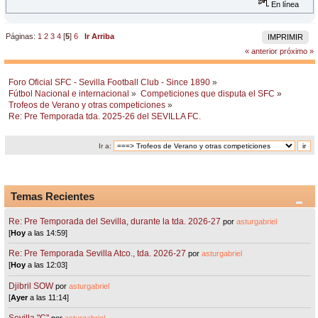
En línea
Páginas:
1
2
3
4
[
5
]
6
Ir Arriba
IMPRIMIR
« anterior
próximo »
Foro Oficial SFC - Sevilla Football Club - Since 1890
»
Fútbol Nacional e internacional
»
Competiciones que disputa el SFC
»
Trofeos de Verano y otras competiciones
»
Re: Pre Temporada tda. 2025-26 del SEVILLA FC.
Ir a:
Temas Recientes
Re: Pre Temporada del Sevilla, durante la tda. 2026-27
por
asturgabriel
[
Hoy
a las 14:59]
Re: Pre Temporada Sevilla Atco., tda. 2026-27
por
asturgabriel
[
Hoy
a las 12:03]
Djibril SOW
por
asturgabriel
[
Ayer
a las 11:14]