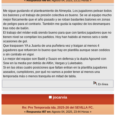
«
Respuesta #86 en:
Agosto 04, 2025, 23:21 Horas »
Me sigue gustando el planteamiento de Almeyda. Los jugadores pelean todos
los balones y el trabajo de presión colectiva es bueno. Se ve al equipo mucho
mejor físicamente que el año pasado y se roban bastantes balones en zonas
de peligro para el contrario. También me gusta la rapidez de los desmarques
tras robo de balón.
El trabajo del míster está siendo bueno para que con tantos jugadores que no
tienen nivel se compitan los partidos. Hoy han habido al menos seis o siete
ocasiones de gol.
Que traspasen YA a Juanlu de una puñetera vez y traigan al menos 4
jugadores que refuercen lo bueno que hay en plantilla aunque sean cedidos
o sin contrato en vigor.
Lo mejor del equipo son Badé y Suazo en defensa y la dupla Agoumé con
Sow en la media por detrás de Alfón, Vargas y Lukebakio.
Si en las otras cuatro posiciones que faltan entran en la plantilla jugadores
aseados, cumplidores, por qué no vamos a poder tener al menos una
temporada más o menos tranquila en mitad de tabla.
En línea
jocarvia
Re: Pre Temporada tda. 2025-26 del SEVILLA FC.
«
Respuesta #87 en:
Agosto 04, 2025, 23:44 Horas »