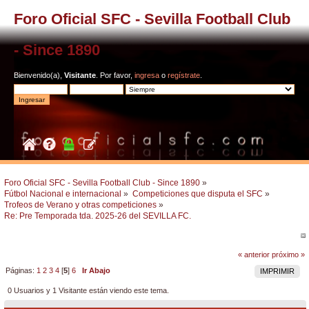
Foro Oficial SFC - Sevilla Football Club
- Since 1890
Bienvenido(a),
Visitante
. Por favor,
ingresa
o
regístrate
.
Foro Oficial SFC - Sevilla Football Club - Since 1890
»
Fútbol Nacional e internacional
»
Competiciones que disputa el SFC
»
Trofeos de Verano y otras competiciones
»
Re: Pre Temporada tda. 2025-26 del SEVILLA FC.
« anterior
próximo »
Páginas:
1
2
3
4
[
5
]
6
Ir Abajo
IMPRIMIR
0 Usuarios y 1 Visitante están viendo este tema.