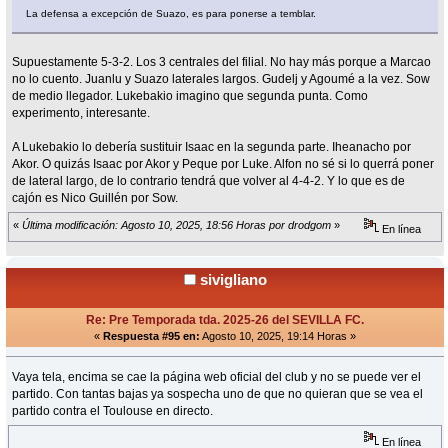
La defensa a excepción de Suazo, es para ponerse a temblar.
Supuestamente 5-3-2. Los 3 centrales del filial. No hay más porque a Marcao
no lo cuento. Juanlu y Suazo laterales largos. Gudelj y Agoumé a la vez. Sow
de medio llegador. Lukebakio imagino que segunda punta. Como
experimento, interesante.
A Lukebakio lo debería sustituir Isaac en la segunda parte. Iheanacho por
Akor. O quizás Isaac por Akor y Peque por Luke. Alfon no sé si lo querrá poner
de lateral largo, de lo contrario tendrá que volver al 4-4-2. Y lo que es de
cajón es Nico Guillén por Sow.
«
Última modificación: Agosto 10, 2025, 18:56 Horas por drodgom
»
En línea
sivigliano
Re: Pre Temporada tda. 2025-26 del SEVILLA FC.
«
Respuesta #95 en:
Agosto 10, 2025, 19:14 Horas »
Vaya tela, encima se cae la página web oficial del club y no se puede ver el
partido. Con tantas bajas ya sospecha uno de que no quieran que se vea el
partido contra el Toulouse en directo.
En línea