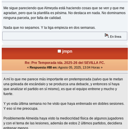
Me sigue pareciendo que Almeyda está haciendo cosas que se ven y que me
agradan, pero que la plantilla es pésima. No destaca en nada. No dominamos
ninguna parcela, por falta de calidad.
Nada que no sepamos. Y la liga empieza en dos semanas.
En línea
jmpn
Re: Pre Temporada tda. 2025-26 del SEVILLA FC.
«
Respuesta #88 en:
Agosto 05, 2025, 13:04 Horas »
A mí lo que me parece más importante en pretemporada (salvo que te metan
una goleada de escándalo y se produzca una debacle, y entonces sí haya
que analizar el partido en sí mismo), es que el equipo entrene y mucho y
fuerte.
Y yo esta última semana no he visto que haya entrenado en dobles sesiones.
Y eso sí me preocupa.
Posiblemente Almeida haya visto la mediocridad física de algunos jugadores
y con el tema de las lesiones, además de estos 2 últimos partidos, decidiera
entrenar menos.