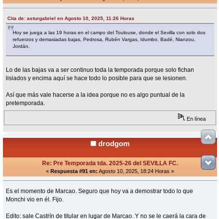
Cita de: asturgabriel en Agosto 10, 2025, 11:26 Horas
Hoy se juega a las 19 horas en el campo del Toulouse, donde el Sevilla con solo dos
refuerzos y demasiadas bajas, Pedrosa, Rubén Vargas, Idumbo, Badé, Nianzou,
Jordán.
Lo de las bajas va a ser continuo toda la temporada porque solo fichan
lisiados y encima aquí se hace todo lo posible para que se lesionen.
Así que más vale hacerse a la idea porque no es algo puntual de la
pretemporada.
En línea
drodgom
Re: Pre Temporada tda. 2025-26 del SEVILLA FC.
«
Respuesta #91 en:
Agosto 10, 2025, 18:24 Horas »
Es el momento de Marcao. Seguro que hoy va a demostrar todo lo que
Monchi vio en él. Fijo.
Edito: sale Castrín de titular en lugar de Marcao. Y no se le caerá la cara de