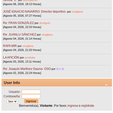
Sevilla "C"
por
asturgabriel
[Agosto 06, 2026, 18:13 Horas]
JOSÉ IGNACIO NAVARRO. Director deportivo.
por
sivigliano
[Agosto 05, 2026, 07:27 Horas]
Re: FRAN GONZÁLEZ
por
drodgom
[Agosto 04, 2026, 22:33 Horas]
Re: JUANLU SÁNCHEZ
por
sivigliano
[Agosto 04, 2026, 21:14 Horas]
RAFA MIR
por
sivigliano
[Agosto 04, 2026, 21:03 Horas]
LA AFICIÓN
por
arrebato
[Agosto 03, 2026, 13:11 Horas]
Re: Joaquín Martínez Gauna- OSO
por
Si o Si
[Agosto 02, 2026, 22:24 Horas]
User Info
Usuario:
Contraseña:
Bienvenido(a),
Visitante
. Por favor,
ingresa
o
regístrate
.