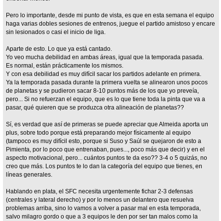
Pero lo importante, desde mi punto de vista, es que en esta semana el equipo
haga varias dobles sesiones de entrenos, juegue el partido amistoso y encare
sin lesionados o casi el inicio de liga.
Aparte de esto. Lo que ya está cantado.
Yo veo mucha debilidad en ambas áreas, igual que la temporada pasada.
Es normal, están prácticamente los mismos.
Y con esa debilidad es muy difícil sacar los partidos adelante en primera.
Ya la temporada pasada durante la primera vuelta se alinearon unos pocos
de planetas y se pudieron sacar 8-10 puntos más de los que yo preveía,
pero... Si no refuerzan el equipo, que es lo que tiene toda la pinta que va a
pasar, qué quieren que se produzca otra alineación de planetas??
Sí, es verdad que así de primeras se puede apreciar que Almeida aporta un
plus, sobre todo porque está preparando mejor físicamente al equipo
(tampoco es muy difícil esto, porque si Suso y Saúl se quejaron de esto a
Pimienta, por lo poco que entrenaban, pues..., poco más que decir) y en el
aspecto motivacional, pero... cuántos puntos te da eso?? 3-4 o 5 quizás, no
creo que más. Los puntos te lo dan la categoría del equipo que tienes, en
líneas generales.
Hablando en plata, el SFC necesita urgentemente fichar 2-3 defensas
(centrales y lateral derecho) y por lo menos un delantero que resuelva
problemas arriba, sino lo vamos a volver a pasar mal en esta temporada,
salvo milagro gordo o que a 3 equipos le den por ser tan malos como la