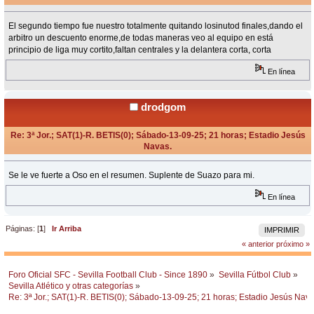
«
Respuesta #8 en:
Septiembre 14, 2025, 13:12 Horas »
El segundo tiempo fue nuestro totalmente quitando losinutod finales,dando el
arbitro un descuento enorme,de todas maneras veo al equipo en está
principio de liga muy cortito,faltan centrales y la delantera corta, corta
En línea
drodgom
Re: 3ª Jor.; SAT(1)-R. BETIS(0); Sábado-13-09-25; 21 horas; Estadio Jesús
Navas.
«
Respuesta #9 en:
Septiembre 14, 2025, 17:13 Horas »
Se le ve fuerte a Oso en el resumen. Suplente de Suazo para mi.
En línea
Páginas: [
1
]
Ir Arriba
IMPRIMIR
« anterior
próximo »
Foro Oficial SFC - Sevilla Football Club - Since 1890
»
Sevilla Fútbol Club
»
Sevilla Atlético y otras categorías
»
Re: 3ª Jor.; SAT(1)-R. BETIS(0); Sábado-13-09-25; 21 horas; Estadio Jesús Nava