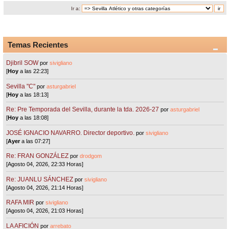
Ir a:
Temas Recientes
Djibril SOW
por
sivigliano
[
Hoy
a las 22:23]
Sevilla "C"
por
asturgabriel
[
Hoy
a las 18:13]
Re: Pre Temporada del Sevilla, durante la tda. 2026-27
por
asturgabriel
[
Hoy
a las 18:08]
JOSÉ IGNACIO NAVARRO. Director deportivo.
por
sivigliano
[
Ayer
a las 07:27]
Re: FRAN GONZÁLEZ
por
drodgom
[Agosto 04, 2026, 22:33 Horas]
Re: JUANLU SÁNCHEZ
por
sivigliano
[Agosto 04, 2026, 21:14 Horas]
RAFA MIR
por
sivigliano
[Agosto 04, 2026, 21:03 Horas]
LA AFICIÓN
por
arrebato