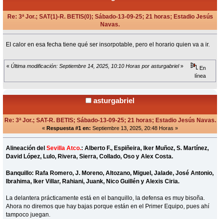
Re: 3ª Jor.; SAT(1)-R. BETIS(0); Sábado-13-09-25; 21 horas; Estadio Jesús
Navas.
«
en:
Septiembre 08, 2025, 11:23 Horas »
El calor en esa fecha tiene qué ser insorpotable, pero el horario quien va a ir.
«
Última modificación: Septiembre 14, 2025, 10:10 Horas por asturgabriel
»
En
línea
asturgabriel
Re: 3ª Jor.; SAT-R. BETIS; Sábado-13-09-25; 21 horas; Estadio Jesús Navas.
«
Respuesta #1 en:
Septiembre 13, 2025, 20:48 Horas »
Alineación del
Sevilla Atco.
: Alberto F., Espiñeira, Iker Muñoz, S. Martínez,
David López, Lulo, Rivera, Sierra, Collado, Oso y Alex Costa.
Banquillo: Rafa Romero, J. Moreno, Altozano, Miguel, Jalade, José Antonio,
Ibrahima, Iker Villar, Rahiani, Juank, Nico Guillén y Alexis Ciria.
La delantera prácticamente está en el banquillo, la defensa es muy bisoña.
Ahora no diremos que hay bajas porque están en el Primer Equipo, pues ahí
tampoco juegan.