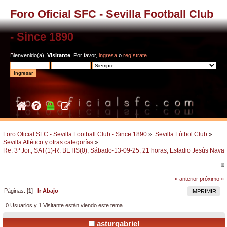
Foro Oficial SFC - Sevilla Football Club
- Since 1890
Bienvenido(a),
Visitante
. Por favor,
ingresa
o
regístrate
.
Foro Oficial SFC - Sevilla Football Club - Since 1890
»
Sevilla Fútbol Club
»
Sevilla Atlético y otras categorías
»
Re: 3ª Jor.; SAT(1)-R. BETIS(0); Sábado-13-09-25; 21 horas; Estadio Jesús Navas
« anterior
próximo »
Páginas: [
1
]
Ir Abajo
IMPRIMIR
0 Usuarios y 1 Visitante están viendo este tema.
asturgabriel