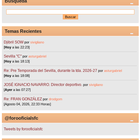
Búsqueda
Temas Recientes
Djibril SOW
por
sivigliano
[
Hoy
a las 22:23]
Sevilla "C"
por
asturgabriel
[
Hoy
a las 18:13]
Re: Pre Temporada del Sevilla, durante la tda. 2026-27
por
asturgabriel
[
Hoy
a las 18:08]
JOSÉ IGNACIO NAVARRO. Director deportivo.
por
sivigliano
[
Ayer
a las 07:27]
Re: FRAN GONZÁLEZ
por
drodgom
[Agosto 04, 2026, 22:33 Horas]
@forooficialsfc
Tweets by forooficialsfc