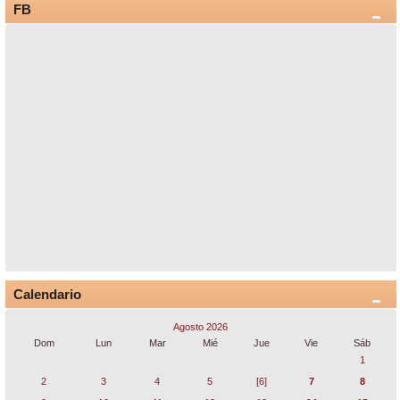
FB
Calendario
Agosto 2026
Dom
Lun
Mar
Mié
Jue
Vie
Sáb
1
2
3
4
5
[6]
7
8