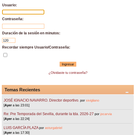
Usuario:
Contraseña:
Duración de la sesión en minutos:
Recordar siempre Usuario/Contraseña:
¿Olvidaste tu contraseña?
Temas Recientes
JOSÉ IGNACIO NAVARRO. Director deportivo.
por
sivigliano
[
Ayer
a las 23:01]
Re: Pre Temporada del Sevilla, durante la tda. 2026-27
por
jocarvia
[
Ayer
a las 22:24]
LUIS GARCÍA PLAZA
por
asturgabriel
[
Ayer
a las 17:30]