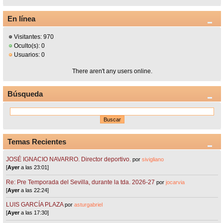
En línea
Visitantes: 970
Oculto(s): 0
Usuarios: 0
There aren't any users online.
Búsqueda
Temas Recientes
JOSÉ IGNACIO NAVARRO. Director deportivo.
por
sivigliano
[
Ayer
a las 23:01]
Re: Pre Temporada del Sevilla, durante la tda. 2026-27
por
jocarvia
[
Ayer
a las 22:24]
LUIS GARCÍA PLAZA
por
asturgabriel
[
Ayer
a las 17:30]