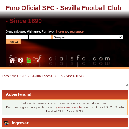
Foro Oficial SFC - Sevilla Football Club
- Since 1890
Bienvenido(a),
Visitante
. Por favor,
ingresa
o
regístrate
.
Foro Oficial SFC - Sevilla Football Club - Since 1890
¡Advertencia!
Solamente usuarios registrados tienen acceso a esta sección.
Por favor ingresa abajo o haz clic
registrar una cuenta
con Foro Oficial SFC - Sevilla
Football Club - Since 1890.
Ingresar