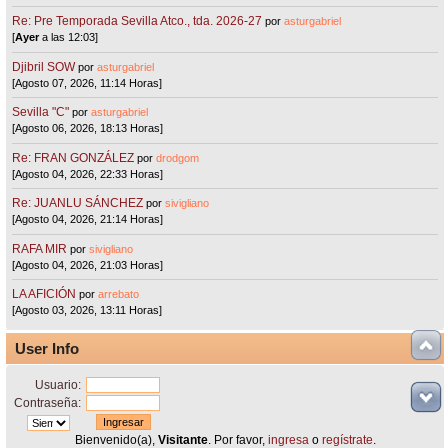
Re: Pre Temporada Sevilla Atco., tda. 2026-27
por
asturgabriel
[
Ayer
a las 12:03]
Djibril SOW
por
asturgabriel
[Agosto 07, 2026, 11:14 Horas]
Sevilla "C"
por
asturgabriel
[Agosto 06, 2026, 18:13 Horas]
Re: FRAN GONZÁLEZ
por
drodgom
[Agosto 04, 2026, 22:33 Horas]
Re: JUANLU SÁNCHEZ
por
sivigliano
[Agosto 04, 2026, 21:14 Horas]
RAFA MIR
por
sivigliano
[Agosto 04, 2026, 21:03 Horas]
LA AFICIÓN
por
arrebato
[Agosto 03, 2026, 13:11 Horas]
User Info
Usuario:
Contraseña:
Bienvenido(a),
Visitante
. Por favor,
ingresa
o
regístrate
.