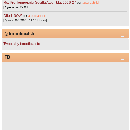
Re: Pre Temporada Sevilla Atco., tda. 2026-27
por
asturgabriel
[
Ayer
a las 12:03]
Djibril SOW
por
asturgabriel
[Agosto 07, 2026, 11:14 Horas]
@forooficialsfc
Tweets by forooficialsfc
FB