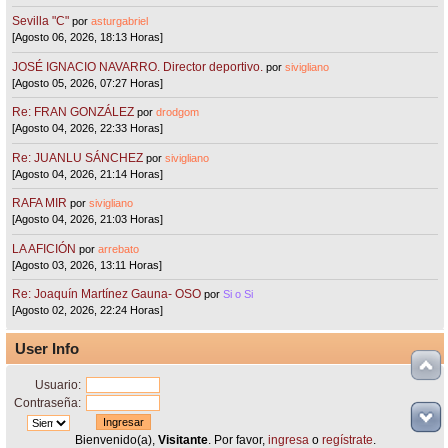
Sevilla "C"
por
asturgabriel
[Agosto 06, 2026, 18:13 Horas]
JOSÉ IGNACIO NAVARRO. Director deportivo.
por
sivigliano
[Agosto 05, 2026, 07:27 Horas]
Re: FRAN GONZÁLEZ
por
drodgom
[Agosto 04, 2026, 22:33 Horas]
Re: JUANLU SÁNCHEZ
por
sivigliano
[Agosto 04, 2026, 21:14 Horas]
RAFA MIR
por
sivigliano
[Agosto 04, 2026, 21:03 Horas]
LA AFICIÓN
por
arrebato
[Agosto 03, 2026, 13:11 Horas]
Re: Joaquín Martínez Gauna- OSO
por
Si o Si
[Agosto 02, 2026, 22:24 Horas]
User Info
Usuario:
Contraseña:
Bienvenido(a),
Visitante
. Por favor,
ingresa
o
regístrate
.