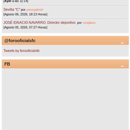
[
Ayer
a las 11:14]
Sevilla "C"
por
asturgabriel
[Agosto 06, 2026, 18:13 Horas]
JOSÉ IGNACIO NAVARRO. Director deportivo.
por
sivigliano
[Agosto 05, 2026, 07:27 Horas]
@forooficialsfc
Tweets by forooficialsfc
FB