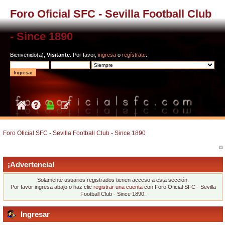
Foro Oficial SFC - Sevilla Football Club
- Since 1890
Bienvenido(a),
Visitante
. Por favor,
ingresa
o
regístrate
.
Foro Oficial SFC - Sevilla Football Club - Since 1890
¡Advertencia!
Solamente usuarios registrados tienen acceso a esta sección.
Por favor ingresa abajo o haz clic
registrar una cuenta
con Foro Oficial SFC - Sevilla
Football Club - Since 1890.
Ingresar