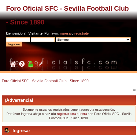
Foro Oficial SFC - Sevilla Football Club
- Since 1890
Bienvenido(a),
Visitante
. Por favor,
ingresa
o
regístrate
.
Foro Oficial SFC - Sevilla Football Club - Since 1890
¡Advertencia!
Solamente usuarios registrados tienen acceso a esta sección.
Por favor ingresa abajo o haz clic
registrar una cuenta
con Foro Oficial SFC - Sevilla
Football Club - Since 1890.
Ingresar