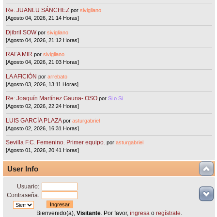
Re: JUANLU SÁNCHEZ
por
sivigliano
[Agosto 04, 2026, 21:14 Horas]
Djibril SOW
por
sivigliano
[Agosto 04, 2026, 21:12 Horas]
RAFA MIR
por
sivigliano
[Agosto 04, 2026, 21:03 Horas]
LA AFICIÓN
por
arrebato
[Agosto 03, 2026, 13:11 Horas]
Re: Joaquín Martínez Gauna- OSO
por
Si o Si
[Agosto 02, 2026, 22:24 Horas]
LUIS GARCÍA PLAZA
por
asturgabriel
[Agosto 02, 2026, 16:31 Horas]
Sevilla F.C. Femenino. Primer equipo.
por
asturgabriel
[Agosto 01, 2026, 20:41 Horas]
User Info
Usuario:
Contraseña:
Bienvenido(a),
Visitante
. Por favor,
ingresa
o
regístrate
.