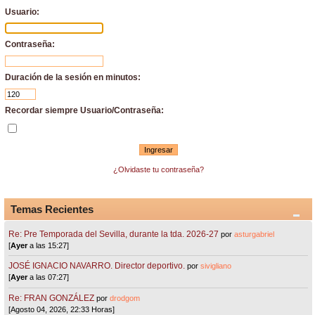
Usuario:
Contraseña:
Duración de la sesión en minutos:
Recordar siempre Usuario/Contraseña:
¿Olvidaste tu contraseña?
Temas Recientes
Re: Pre Temporada del Sevilla, durante la tda. 2026-27
por
asturgabriel
[
Ayer
a las 15:27]
JOSÉ IGNACIO NAVARRO. Director deportivo.
por
sivigliano
[
Ayer
a las 07:27]
Re: FRAN GONZÁLEZ
por
drodgom
[Agosto 04, 2026, 22:33 Horas]