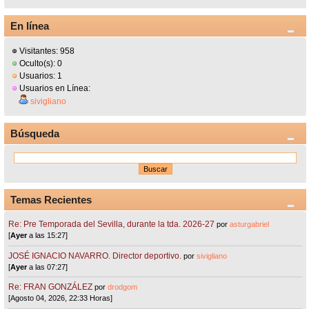
En línea
Visitantes: 958
Oculto(s): 0
Usuarios: 1
Usuarios en Línea:
sivigliano
Búsqueda
Temas Recientes
Re: Pre Temporada del Sevilla, durante la tda. 2026-27
por
asturgabriel
[
Ayer
a las 15:27]
JOSÉ IGNACIO NAVARRO. Director deportivo.
por
sivigliano
[
Ayer
a las 07:27]
Re: FRAN GONZÁLEZ
por
drodgom
[Agosto 04, 2026, 22:33 Horas]