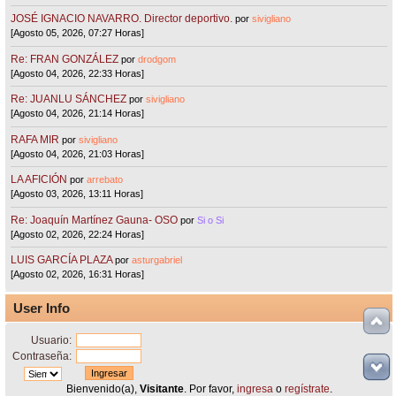
JOSÉ IGNACIO NAVARRO. Director deportivo.
por
sivigliano
[Agosto 05, 2026, 07:27 Horas]
Re: FRAN GONZÁLEZ
por
drodgom
[Agosto 04, 2026, 22:33 Horas]
Re: JUANLU SÁNCHEZ
por
sivigliano
[Agosto 04, 2026, 21:14 Horas]
RAFA MIR
por
sivigliano
[Agosto 04, 2026, 21:03 Horas]
LA AFICIÓN
por
arrebato
[Agosto 03, 2026, 13:11 Horas]
Re: Joaquín Martínez Gauna- OSO
por
Si o Si
[Agosto 02, 2026, 22:24 Horas]
LUIS GARCÍA PLAZA
por
asturgabriel
[Agosto 02, 2026, 16:31 Horas]
User Info
Usuario:
Contraseña:
Bienvenido(a),
Visitante
. Por favor,
ingresa
o
regístrate
.