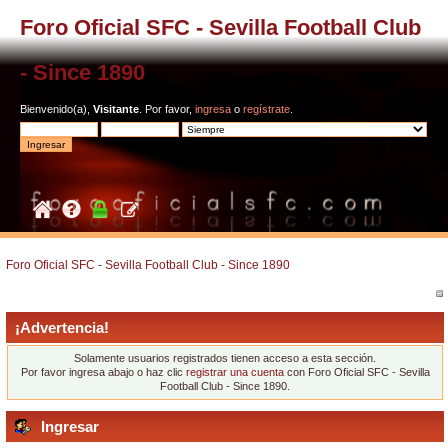
Foro Oficial SFC - Sevilla Football Club
- Since 1890
Bienvenido(a),
Visitante
. Por favor,
ingresa
o
regístrate
.
Foro Oficial SFC - Sevilla Football Club - Since 1890
¡Advertencia!
Solamente usuarios registrados tienen acceso a esta sección.
Por favor ingresa abajo o haz clic
registrar una cuenta
con Foro Oficial SFC - Sevilla
Football Club - Since 1890.
Ingresar