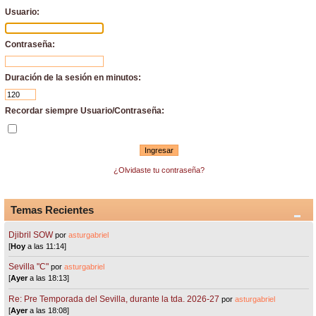
Usuario:
Contraseña:
Duración de la sesión en minutos:
Recordar siempre Usuario/Contraseña:
¿Olvidaste tu contraseña?
Temas Recientes
Djibril SOW
por
asturgabriel
[
Hoy
a las 11:14]
Sevilla "C"
por
asturgabriel
[
Ayer
a las 18:13]
Re: Pre Temporada del Sevilla, durante la tda. 2026-27
por
asturgabriel
[
Ayer
a las 18:08]