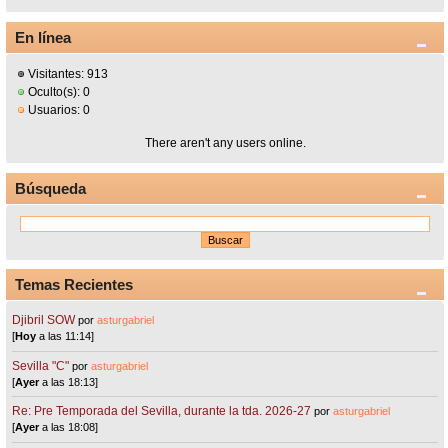
En línea
Visitantes: 913
Oculto(s): 0
Usuarios: 0
There aren't any users online.
Búsqueda
Temas Recientes
Djibril SOW
por
asturgabriel
[
Hoy
a las 11:14]
Sevilla "C"
por
asturgabriel
[
Ayer
a las 18:13]
Re: Pre Temporada del Sevilla, durante la tda. 2026-27
por
asturgabriel
[
Ayer
a las 18:08]