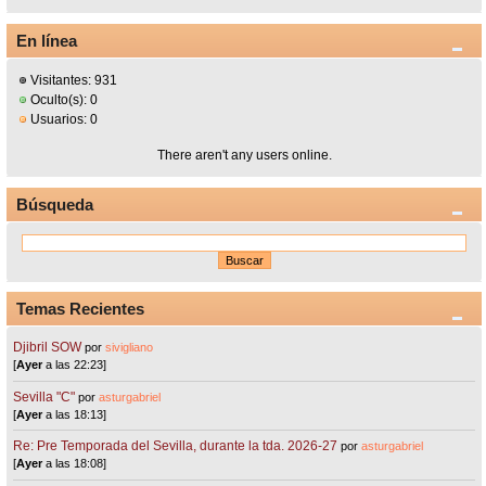
En línea
Visitantes: 931
Oculto(s): 0
Usuarios: 0
There aren't any users online.
Búsqueda
Temas Recientes
Djibril SOW
por
sivigliano
[
Ayer
a las 22:23]
Sevilla "C"
por
asturgabriel
[
Ayer
a las 18:13]
Re: Pre Temporada del Sevilla, durante la tda. 2026-27
por
asturgabriel
[
Ayer
a las 18:08]