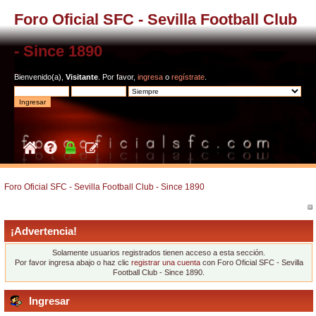
Foro Oficial SFC - Sevilla Football Club
- Since 1890
Bienvenido(a),
Visitante
. Por favor,
ingresa
o
regístrate
.
Foro Oficial SFC - Sevilla Football Club - Since 1890
¡Advertencia!
Solamente usuarios registrados tienen acceso a esta sección.
Por favor ingresa abajo o haz clic
registrar una cuenta
con Foro Oficial SFC - Sevilla
Football Club - Since 1890.
Ingresar