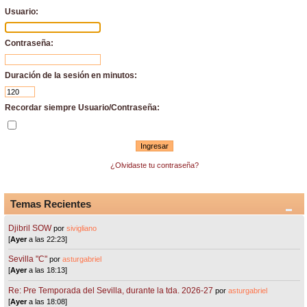
Usuario:
Contraseña:
Duración de la sesión en minutos:
Recordar siempre Usuario/Contraseña:
¿Olvidaste tu contraseña?
Temas Recientes
Djibril SOW
por
sivigliano
[
Ayer
a las 22:23]
Sevilla "C"
por
asturgabriel
[
Ayer
a las 18:13]
Re: Pre Temporada del Sevilla, durante la tda. 2026-27
por
asturgabriel
[
Ayer
a las 18:08]