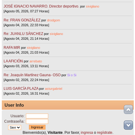
JOSÉ IGNACIO NAVARRO. Director deportivo.
por
sivigliano
[Agosto 05, 2026, 07:27 Horas]
Re: FRAN GONZÁLEZ
por
drodgom
[Agosto 04, 2026, 22:33 Horas]
Re: JUANLU SÁNCHEZ
por
sivigliano
[Agosto 04, 2026, 21:14 Horas]
RAFA MIR
por
sivigliano
[Agosto 04, 2026, 21:03 Horas]
LA AFICIÓN
por
arrebato
[Agosto 03, 2026, 13:11 Horas]
Re: Joaquín Martínez Gauna- OSO
por
Si o Si
[Agosto 02, 2026, 22:24 Horas]
LUIS GARCÍA PLAZA
por
asturgabriel
[Agosto 02, 2026, 16:31 Horas]
User Info
Usuario:
Contraseña:
Bienvenido(a),
Visitante
. Por favor,
ingresa
o
regístrate
.