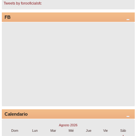
Tweets by forooficialsfc
FB
Calendario
Agosto 2026
Dom
Lun
Mar
Mié
Jue
Vie
Sáb