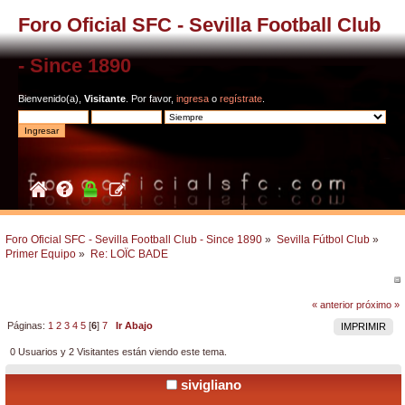
Foro Oficial SFC - Sevilla Football Club
- Since 1890
Bienvenido(a),
Visitante
. Por favor,
ingresa
o
regístrate
.
Foro Oficial SFC - Sevilla Football Club - Since 1890
»
Sevilla Fútbol Club
»
Primer Equipo
»
Re: LOÏC BADE
« anterior
próximo »
Páginas:
1
2
3
4
5
[
6
]
7
Ir Abajo
IMPRIMIR
0 Usuarios y 2 Visitantes están viendo este tema.
sivigliano