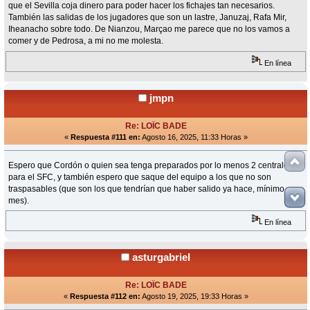
que el Sevilla coja dinero para poder hacer los fichajes tan necesarios.
También las salidas de los jugadores que son un lastre, Januzaj, Rafa Mir,
Iheanacho sobre todo. De Nianzou, Marçao me parece que no los vamos a
comer y de Pedrosa, a mi no me molesta.
En línea
jmpn
Re: LOÏC BADE
«
Respuesta #111 en:
Agosto 16, 2025, 11:33 Horas »
Espero que Cordón o quien sea tenga preparados por lo menos 2 centrales
para el SFC, y también espero que saque del equipo a los que no son
traspasables (que son los que tendrían que haber salido ya hace, mínimo, un
mes).
En línea
asturgabriel
Re: LOÏC BADE
«
Respuesta #112 en:
Agosto 19, 2025, 19:33 Horas »