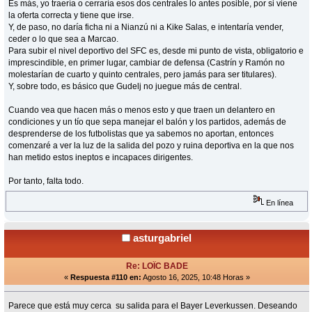
Es más, yo traería o cerraría esos dos centrales lo antes posible, por si viene
la oferta correcta y tiene que irse.
Y, de paso, no daría ficha ni a Nianzú ni a Kike Salas, e intentaría vender,
ceder o lo que sea a Marcao.
Para subir el nivel deportivo del SFC es, desde mi punto de vista, obligatorio e
imprescindible, en primer lugar, cambiar de defensa (Castrín y Ramón no
molestarían de cuarto y quinto centrales, pero jamás para ser titulares).
Y, sobre todo, es básico que Gudelj no juegue más de central.
Cuando vea que hacen más o menos esto y que traen un delantero en
condiciones y un tío que sepa manejar el balón y los partidos, además de
desprenderse de los futbolistas que ya sabemos no aportan, entonces
comenzaré a ver la luz de la salida del pozo y ruina deportiva en la que nos
han metido estos ineptos e incapaces dirigentes.
Por tanto, falta todo.
En línea
asturgabriel
Re: LOÏC BADE
«
Respuesta #110 en:
Agosto 16, 2025, 10:48 Horas »
Parece que está muy cerca su salida para el Bayer Leverkussen. Deseando