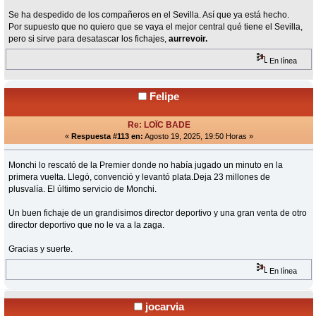
Se ha despedido de los compañeros en el Sevilla. Así que ya está hecho.
Por supuesto que no quiero que se vaya el mejor central qué tiene el Sevilla,
pero si sirve para desatascar los fichajes,
aurrevoir.
En línea
Felipe
Re: LOÏC BADE
«
Respuesta #113 en:
Agosto 19, 2025, 19:50 Horas »
Monchi lo rescató de la Premier donde no había jugado un minuto en la
primera vuelta. Llegó, convenció y levantó plata.Deja 23 millones de
plusvalía. El último servicio de Monchi.
Un buen fichaje de un grandisimos director deportivo y una gran venta de otro
director deportivo que no le va a la zaga.
Gracias y suerte.
En línea
jocarvia