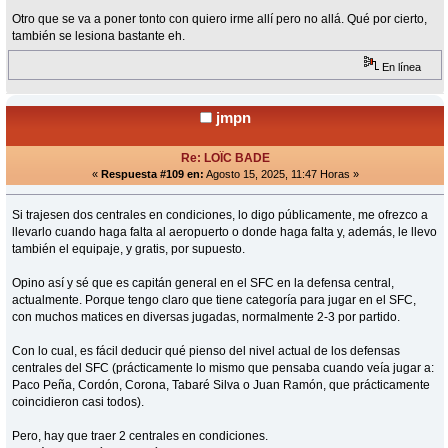
Otro que se va a poner tonto con quiero irme allí pero no allá. Qué por cierto,
también se lesiona bastante eh.
En línea
jmpn
Re: LOÏC BADE
«
Respuesta #109 en:
Agosto 15, 2025, 11:47 Horas »
Si trajesen dos centrales en condiciones, lo digo públicamente, me ofrezco a
llevarlo cuando haga falta al aeropuerto o donde haga falta y, además, le llevo
también el equipaje, y gratis, por supuesto.
Opino así y sé que es capitán general en el SFC en la defensa central,
actualmente. Porque tengo claro que tiene categoría para jugar en el SFC,
con muchos matices en diversas jugadas, normalmente 2-3 por partido.
Con lo cual, es fácil deducir qué pienso del nivel actual de los defensas
centrales del SFC (prácticamente lo mismo que pensaba cuando veía jugar a:
Paco Peña, Cordón, Corona, Tabaré Silva o Juan Ramón, que prácticamente
coincidieron casi todos).
Pero, hay que traer 2 centrales en condiciones.