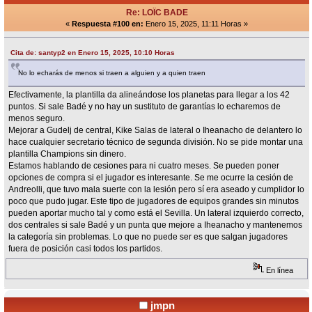
Re: LOÏC BADE
«
Respuesta #100 en:
Enero 15, 2025, 11:11 Horas »
Cita de: santyp2 en Enero 15, 2025, 10:10 Horas
No lo echarás de menos si traen a alguien y a quien traen
Efectivamente, la plantilla da alineándose los planetas para llegar a los 42
puntos. Si sale Badé y no hay un sustituto de garantías lo echaremos de
menos seguro.
Mejorar a Gudelj de central, Kike Salas de lateral o Iheanacho de delantero lo
hace cualquier secretario técnico de segunda división. No se pide montar una
plantilla Champions sin dinero.
Estamos hablando de cesiones para ni cuatro meses. Se pueden poner
opciones de compra si el jugador es interesante. Se me ocurre la cesión de
Andreolli, que tuvo mala suerte con la lesión pero sí era aseado y cumplidor lo
poco que pudo jugar. Este tipo de jugadores de equipos grandes sin minutos
pueden aportar mucho tal y como está el Sevilla. Un lateral izquierdo correcto,
dos centrales si sale Badé y un punta que mejore a Iheanacho y mantenemos
la categoría sin problemas. Lo que no puede ser es que salgan jugadores
fuera de posición casi todos los partidos.
En línea
jmpn