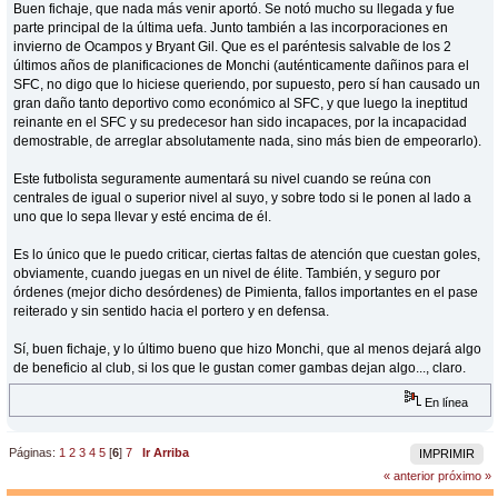
Buen fichaje, que nada más venir aportó. Se notó mucho su llegada y fue
parte principal de la última uefa. Junto también a las incorporaciones en
invierno de Ocampos y Bryant Gil. Que es el paréntesis salvable de los 2
últimos años de planificaciones de Monchi (auténticamente dañinos para el
SFC, no digo que lo hiciese queriendo, por supuesto, pero sí han causado un
gran daño tanto deportivo como económico al SFC, y que luego la ineptitud
reinante en el SFC y su predecesor han sido incapaces, por la incapacidad
demostrable, de arreglar absolutamente nada, sino más bien de empeorarlo).
Este futbolista seguramente aumentará su nivel cuando se reúna con
centrales de igual o superior nivel al suyo, y sobre todo si le ponen al lado a
uno que lo sepa llevar y esté encima de él.
Es lo único que le puedo criticar, ciertas faltas de atención que cuestan goles,
obviamente, cuando juegas en un nivel de élite. También, y seguro por
órdenes (mejor dicho desórdenes) de Pimienta, fallos importantes en el pase
reiterado y sin sentido hacia el portero y en defensa.
Sí, buen fichaje, y lo último bueno que hizo Monchi, que al menos dejará algo
de beneficio al club, si los que le gustan comer gambas dejan algo..., claro.
En línea
Páginas:
1
2
3
4
5
[
6
]
7
Ir Arriba
IMPRIMIR
« anterior
próximo »