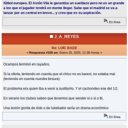
fútbol europeo. El Astón Vila le garantiza un sueldazo pero no es un grande
a los que el jugador tendrá en mente llegar. Sabe que el madrid se va a
lanzar por un central en breve... y creo que es su aspiración.
En línea
J_A_REYES
Re: LOÏC BADE
«
Respuesta #105 en:
Enero 25, 2025, 12:38 Horas »
Ocampos terminó en rayados.
Si la oferta, teniendo en cuenta que el chico no es baresi, no estaba mal
(teniendo en cuenta nuestra tiesura)
El problema era quien iba a venir a sustituirlo. Y el cachondeo ese del 1/1
En verano los clubes saben que tenemos que vender si o si o tb.
Una lesión gorda de éste o de lukebakio sería un drama económico
En línea