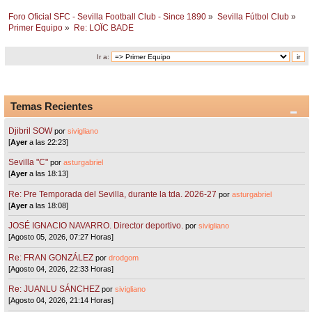
Foro Oficial SFC - Sevilla Football Club - Since 1890
»
Sevilla Fútbol Club
»
Primer Equipo
»
Re: LOÏC BADE
Ir a:
Temas Recientes
Djibril SOW
por
sivigliano
[
Ayer
a las 22:23]
Sevilla "C"
por
asturgabriel
[
Ayer
a las 18:13]
Re: Pre Temporada del Sevilla, durante la tda. 2026-27
por
asturgabriel
[
Ayer
a las 18:08]
JOSÉ IGNACIO NAVARRO. Director deportivo.
por
sivigliano
[Agosto 05, 2026, 07:27 Horas]
Re: FRAN GONZÁLEZ
por
drodgom
[Agosto 04, 2026, 22:33 Horas]
Re: JUANLU SÁNCHEZ
por
sivigliano
[Agosto 04, 2026, 21:14 Horas]