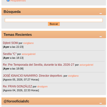
Hispalensis
Búsqueda
Temas Recientes
Djibril SOW
por
sivigliano
[
Ayer
a las 22:23]
Sevilla "C"
por
asturgabriel
[
Ayer
a las 18:13]
Re: Pre Temporada del Sevilla, durante la tda. 2026-27
por
asturgabriel
[
Ayer
a las 18:08]
JOSÉ IGNACIO NAVARRO. Director deportivo.
por
sivigliano
[Agosto 05, 2026, 07:27 Horas]
Re: FRAN GONZÁLEZ
por
drodgom
[Agosto 04, 2026, 22:33 Horas]
@forooficialsfc