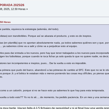
MPORADA 2025/26
08, 2025, 12:30 Horas »
:58 Horas
e partida, equivoca la estrategia (además, del todo).
listas) son transferibles. Porque así se abarata el producto, y esto es de ineptos.
istas (en plantilla) que no aportan absolutamente nada, ya todos sabemos quiénes son y que, por
... ya sabemos cómo va a salir y cómo va a perjudicar esto al equipo.
carlos para dar entrada a los nuevos, pero hay que tener trabajados a los nuevos para incorporarl
igen los futbolistas, porque cuando te toca fichar ya solo queda lo que no quiere nadie, es decir
tores tan incompetentes e ineptos, pues... Dar la vuelta a esto es imposible.
 la primera que pudo del barco, abandonó a las primeras de cambio al SFC. Esto que no se le olv
s porque Jr. y el bético le estaban más o menos poniendo las cosas muy dífíciles, yo pienso qu
to.
ta como a un calcetín, porque si no se hace esto ya sabemos lo que hay para esta temporada.
 vuelta a todo esto?? Yo no lo sé..., de momento, ha pedido paciencia. En un mes y una semana
 muy tarde. Hacen falta 4 ó 5 fichajes de seguridad y si al final hay una venta g