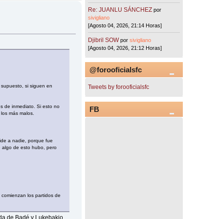
Re: JUANLU SÁNCHEZ
por
sivigliano
[Agosto 04, 2026, 21:14 Horas]
Djibril SOW
por
sivigliano
[Agosto 04, 2026, 21:12 Horas]
@forooficialsfc
 supuesto, si siguen en
Tweets by forooficialsfc
os de inmediato. Si esto no
FB
, los más malos.
ide a nadie, porque fue
e algo de esto hubo, pero
 comienzan los partidos de
orda de Badé y Lukebakio