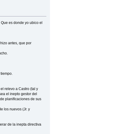
. Que es donde yo ubico el
 hizo antes, que por
ucho.
 tiempo.
l relevo a Castro (tal y
ea el inepto gestor del
 de planificaciones de sus
e los nuevos (Jr. y
rar de la inepta directiva