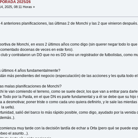
MPORADA 2025/26
14, 2025, 08:11 Horas »
4 anteriores planificaciones, las últimas 2 de Monchi y las 2 que vinieron después
portiva de Monchi, en esos 2 últimos años como digo (sin querer negar todo lo que
comentado docenas de veces en este foro).
 club y contrataron un DD que no es DD sino un registrador de futbolistas, como m
os últimos 4 años fundamentalmente?
están más pendientes del negocio (especulación) de las acciones y les quita todo el
las malas planificaciones de Monchi?
i le van comiendo el terreno, como se suele decir, los que van a entrar para darle e
 Todo por la Pasta, en el que DN es parte fundamental y a él se debe que su hijo s
a desmotivar, poner triste o como cada uno quiera definirlo, y le sale las mierdas
 la uefa).
tunidad, salió del barco lo más rápido posible, como digo, ayudado por la venida d
demás..).
e comienza muy tarde con la decisión tardía de echar a Orta (pero qué se puede espe
ebeo el asunto...).