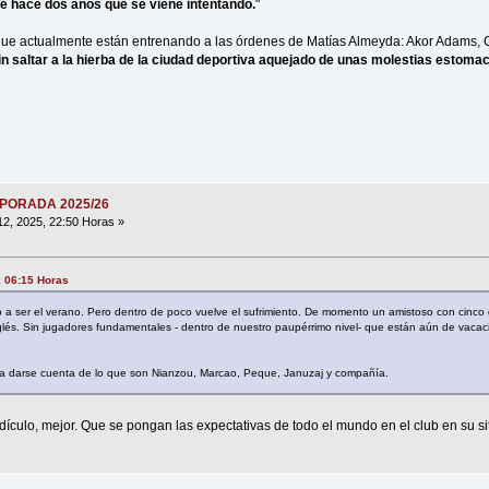
 hace dos años que se viene intentando.
"
s que actualmente están entrenando a las órdenes de Matías Almeyda: Akor Adams,
in saltar a la hierba de la ciudad deportiva aquejado de unas molestias estomaca
MPORADA 2025/26
12, 2025, 22:50 Horas »
, 06:15 Horas
a ser el verano. Pero dentro de poco vuelve el sufrimiento. De momento un amistoso con cinco
lés. Sin jugadores fundamentales - dentro de nuestro paupérrimo nivel- que están aún de vacac
a darse cuenta de lo que son Nianzou, Marcao, Peque, Januzaj y compañía.
dículo, mejor. Que se pongan las expectativas de todo el mundo en el club en su si