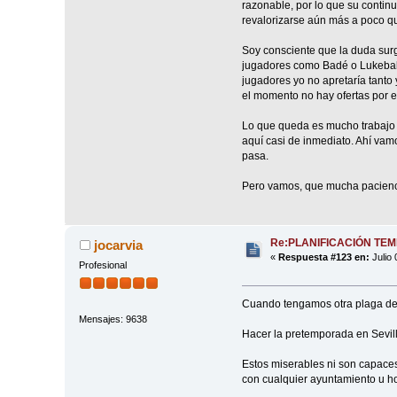
razonable, por lo que su contin
revalorizarse aún más a poco q
Soy consciente que la duda surg
jugadores como Badé o Lukebakio
jugadores yo no apretaría tanto
el momento no hay ofertas por es
Lo que queda es mucho trabajo y
aquí casi de inmediato. Ahí vam
pasa.
Pero vamos, que mucha pacienc
Re:PLANIFICACIÓN TE
jocarvia
«
Respuesta #123 en:
Julio 
Profesional
Cuando tengamos otra plaga de l
Mensajes: 9638
Hacer la pretemporada en Sevill
Estos miserables ni son capaces
con cualquier ayuntamiento u ho