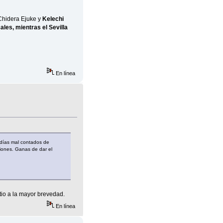
 Chidera Ejuke y
Kelechi
les, mientras el Sevilla
En línea
 días mal contados de
iones. Ganas de dar el
tio a la mayor brevedad.
En línea