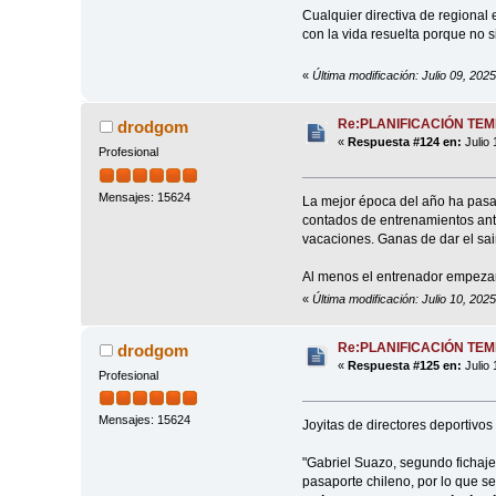
Cualquier directiva de regional e
con la vida resuelta porque no s
«
Última modificación: Julio 09, 202
Re:PLANIFICACIÓN TE
drodgom
«
Respuesta #124 en:
Julio 
Profesional
Mensajes: 15624
La mejor época del año ha pasad
contados de entrenamientos ante
vacaciones. Ganas de dar el sai
Al menos el entrenador empezar
«
Última modificación: Julio 10, 20
Re:PLANIFICACIÓN TE
drodgom
«
Respuesta #125 en:
Julio 
Profesional
Mensajes: 15624
Joyitas de directores deportivos 
"Gabriel Suazo, segundo fichaje
pasaporte chileno, por lo que s