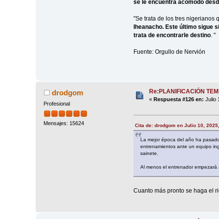
se le encuentra acomodo desde
"Se trata de los tres nigeriano
Iheanacho. Este último sigue s
trata de encontrarle destino
. "
Fuente: Orgullo de Nervión
Re:PLANIFICACIÓN TE
drodgom
«
Respuesta #126 en:
Julio 
Profesional
Mensajes: 15624
Cita de: drodgom en Julio 10, 2025
La mejor época del año ha pasado 
entrenamientos ante un equipo ing
sainete.
Al menos el entrenador empezará 
Cuanto más pronto se haga el ri