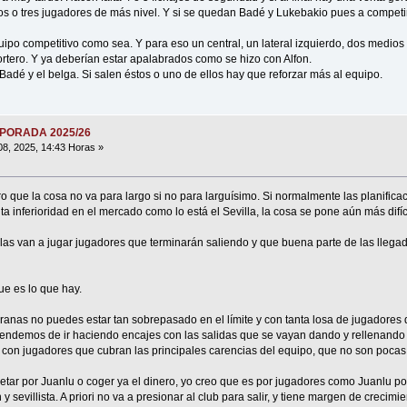
os o tres jugadores de más nivel. Y si se quedan Badé y Lukebakio pues a compet
ipo competitivo como sea. Y para eso un central, un lateral izquierdo, dos medios 
tero. Y ya deberían estar apalabrados como se hizo con Alfon.
é y el belga. Si salen éstos o uno de ellos hay que reforzar más al equipo.
MPORADA 2025/26
08, 2025, 14:43 Horas »
 que la cosa no va para largo si no para larguísimo. Si normalmente las planifica
a inferioridad en el mercado como lo está el Sevilla, la cosa se pone aún más difíci
las van a jugar jugadores que terminarán saliendo y que buena parte de las llegad
ue es lo que hay.
ranas no puedes estar tan sobrepasado en el límite y con tanta losa de jugadores
pendemos de ir haciendo encajes con las salidas que se vayan dando y rellenando
 con jugadores que cubran las principales carencias del equipo, que no son pocas
etar por Juanlu o coger ya el dinero, yo creo que es por jugadores como Juanlu p
y sevillista. A priori no va a presionar al club para salir, y tiene margen de crecimi