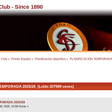
 Club - Since 1890
l Club
»
Primer Equipo
»
Planificación deportiva
»
PLANIFICACIÓN TEMPORADA
MPORADA 2025/26 (Leído 207969 veces)
MPORADA 2025/26
08, 2025, 10:58 Horas »