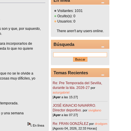
En línea
Visitantes: 1031
Oculto(s): 0
.
Usuarios: 0
s son y que, por supuesto,
There aren't any users online.
o.
para incorporarlos de
Búsqueda
queda lo que no quiere
Temas Recientes
que no se le olvide a
cosas muy dífíciles, yo
Re: Pre Temporada del Sevilla,
durante la tda. 2026-27
por
asturgabriel
[
Ayer
a las 15:27]
a temporada.
JOSÉ IGNACIO NAVARRO.
Director deportivo.
por
sivigliano
es y una semana
[
Ayer
a las 07:27]
Re: FRAN GONZÁLEZ
por
drodgom
En línea
[Agosto 04, 2026, 22:33 Horas]