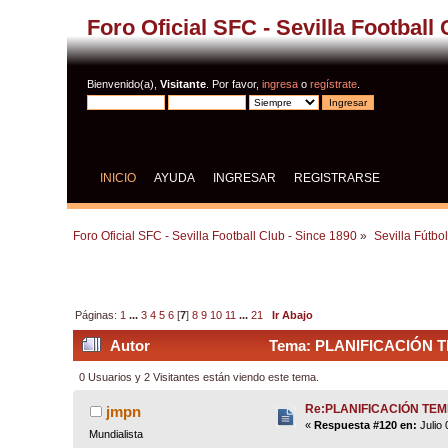
Foro Oficial SFC - Sevilla Football
Bienvenido(a),
Visitante
. Por favor,
ingresa
o
regístrate
.
INICIO
AYUDA
INGRESAR
REGISTRARSE
Foro Oficial SFC - Sevilla Football Club - Since 1890
»
Sevilla Fútbo
Páginas:
1
...
3
4
5
6
[
7
]
8
9
10
11
...
21
Ir Abajo
Autor
Tema: PLANIFICACIÓN TE
0 Usuarios y 2 Visitantes están viendo este tema.
Re:PLANIFICACIÓN TE
jmpn
«
Respuesta #120 en:
Julio 
Mundialista