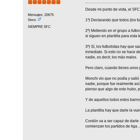
Desde mi punto de vista, el SFC,
Mensajes: 20675
1º) Declarando que todos (los fut
Sexo:
SIEMPRE SFC
2º) Metiendo en el grupo a futb
si siguen en plantilla para esta
3º) Sí, los futbolistas hay que 
inmediato. Si esto no se hace de
nadie, es decir, los más malos.
Pero claro, cuando tienes unos g
Monchi vio que no podía y salió
nadie, porque fue realmente así.
pienso que algo de esto hubo, p
Y de aquellos lodos estos barro
La plantilla hay que darle la v
Cordón va a ser capaz de darle 
comienzan los partidos de liga...