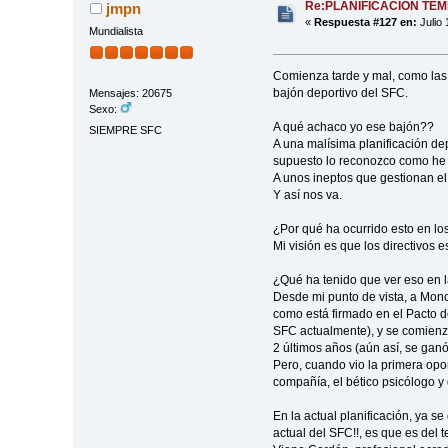
Re:PLANIFICACIÓN TE
jmpn
«
Respuesta #127 en:
Julio 
Mundialista
Comienza tarde y mal, como las 
bajón deportivo del SFC.
Mensajes: 20675
Sexo:
A qué achaco yo ese bajón??
SIEMPRE SFC
A una malísima planificación de
supuesto lo reconozco como he 
A unos ineptos que gestionan el
Y así nos va.
¿Por qué ha ocurrido esto en l
Mi visión es que los directivos 
¿Qué ha tenido que ver eso en 
Desde mi punto de vista, a Monch
como está firmado en el Pacto de
SFC actualmente), y se comienza 
2 últimos años (aún así, se ganó
Pero, cuando vio la primera opor
compañía, el bético psicólogo y 
En la actual planificación, ya s
actual del SFC!!, es que es del t