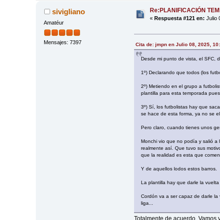
Re:PLANIFICACIÓN TE
sivigliano
«
Respuesta #121 en:
Julio 
Amatéur
Mensajes: 7397
Cita de: jmpn en Julio 08, 2025, 10
Desde mi punto de vista, el SFC, d
1º) Declarando que todos (los futbo
2º) Metiendo en el grupo a futbol
plantilla para esta temporada pues
3º) Sí, los futbolistas hay que sa
se hace de esta forma, ya no se el
Pero claro, cuando tienes unos ges
Monchi vio que no podía y salió a
realmente así. Que tuvo sus motivo
que la realidad es esta que comen
Y de aquellos lodos estos barros.
La plantilla hay que darle la vuel
Cordón va a ser capaz de darle la
liga...
Totalmente de acuerdo. Vamos ya