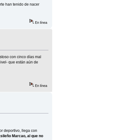
erte han tenido de nacer
En línea
stoso con cinco días mal
ivel- que están aún de
En línea
r deportivo, llega con
asileño Marcao, al que no