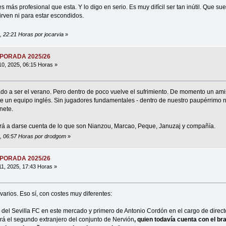
s más profesional que esta. Y lo digo en serio. Es muy difícil ser tan inútil. Que su
irven ni para estar escondidos.
5, 22:21 Horas por jocarvia
»
MPORADA 2025/26
10, 2025, 06:15 Horas »
o a ser el verano. Pero dentro de poco vuelve el sufrimiento. De momento un ami
 un equipo inglés. Sin jugadores fundamentales - dentro de nuestro paupérrimo n
nete.
á a darse cuenta de lo que son Nianzou, Marcao, Peque, Januzaj y compañía.
25, 06:57 Horas por drodgom
»
MPORADA 2025/26
11, 2025, 17:43 Horas »
varios. Eso sí, con costes muy diferentes:
 del Sevilla FC en este mercado y primero de Antonio Cordón en el cargo de directo
erá el segundo extranjero del conjunto de Nervión
, quien todavía cuenta con el br