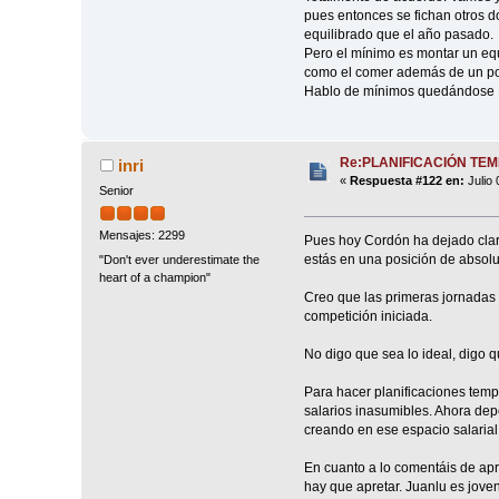
pues entonces se fichan otros d
equilibrado que el año pasado.
Pero el mínimo es montar un equ
como el comer además de un por
Hablo de mínimos quedándose Bad
Re:PLANIFICACIÓN TE
inri
«
Respuesta #122 en:
Julio 
Senior
Mensajes: 2299
Pues hoy Cordón ha dejado claro
estás en una posición de absolut
"Don't ever underestimate the
heart of a champion"
Creo que las primeras jornadas 
competición iniciada.
No digo que sea lo ideal, digo q
Para hacer planificaciones temp
salarios inasumibles. Ahora de
creando en ese espacio salarial
En cuanto a lo comentáis de apr
hay que apretar. Juanlu es joven 