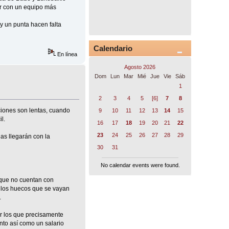
ir con un equipo más
y un punta hacen falta
Calendario
En línea
Agosto 2026
Dom
Lun
Mar
Mié
Jue
Vie
Sáb
1
2
3
4
5
[6]
7
8
ciones son lentas, cuando
9
10
11
12
13
14
15
l.
16
17
18
19
20
21
22
23
24
25
26
27
28
29
as llegarán con la
30
31
No calendar events were found.
 que no cuentan con
 los huecos que se vayan
.
or los que precisamente
ento así como un salario