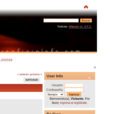
Noticias:
#Alavés vs. S.F.C.
 2025/26
« anterior
próximo »
User Info
IMPRIMIR
Usuario:
Contraseña:
Bienvenido(a),
Visitante
. Por
favor,
ingresa
o
regístrate
.