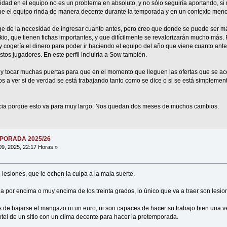
uidad en el equipo no es un problema en absoluto, y no sólo seguiría aportando, si
ue el equipo rinda de manera decente durante la temporada y en un contexto meno
e de la necesidad de ingresar cuanto antes, pero creo que donde se puede ser má
, que tienen fichas importantes, y que difícilmente se revalorizarán mucho más. P
 y cogería el dinero para poder ir haciendo el equipo del año que viene cuanto ant
tos jugadores. En este perfil incluiría a Sow también.
 tocar muchas puertas para que en el momento que lleguen las ofertas que se ace
os a ver si de verdad se está trabajando tanto como se dice o si se está simpleme
ia porque esto va para muy largo. Nos quedan dos meses de muchos cambios.
MPORADA 2025/26
09, 2025, 22:17 Horas »
esiones, que le echen la culpa a la mala suerte.
a por encima o muy encima de los treinta grados, lo único que va a traer son lesi
 de bajarse el mangazo ni un euro, ni son capaces de hacer su trabajo bien una ve
tel de un sitio con un clima decente para hacer la pretemporada.