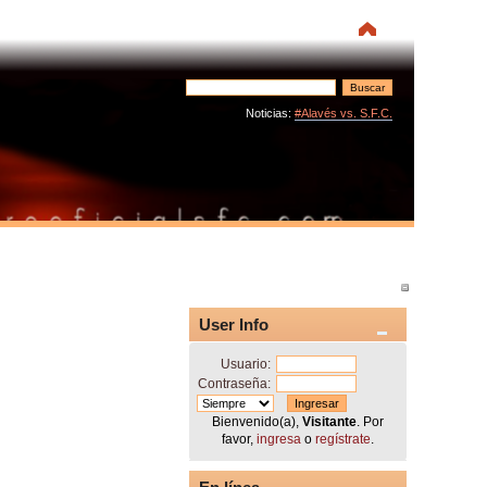
Noticias:
#Alavés vs. S.F.C.
User Info
Usuario:
Contraseña:
Bienvenido(a),
Visitante
. Por
favor,
ingresa
o
regístrate
.