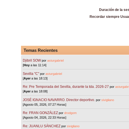
Duración de la se
Recordar siempre Usua
Temas Recientes
Djibril SOW
por
asturgabriel
[
Hoy
a las 11:14]
Sevilla "C"
por
asturgabriel
[
Ayer
a las 18:13]
Re: Pre Temporada del Sevilla, durante la tda. 2026-27
por
asturgabri
[
Ayer
a las 18:08]
JOSÉ IGNACIO NAVARRO. Director deportivo.
por
sivigliano
[Agosto 05, 2026, 07:27 Horas]
Re: FRAN GONZÁLEZ
por
drodgom
[Agosto 04, 2026, 22:33 Horas]
Re: JUANLU SÁNCHEZ
por
sivigliano