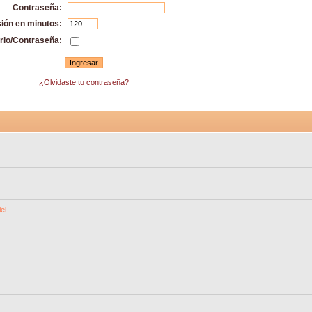
Contraseña:
sión en minutos:
rio/Contraseña:
¿Olvidaste tu contraseña?
el