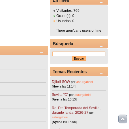
En línea
Visitantes: 769
Oculto(s): 0
Usuarios: 0
There aren't any users online.
Búsqueda
Temas Recientes
Djibril SOW
por
asturgabriel
[
Hoy
a las 11:14]
Sevilla "C"
por
asturgabriel
[
Ayer
a las 18:13]
Re: Pre Temporada del Sevilla,
durante la tda. 2026-27
por
asturgabriel
[
Ayer
a las 18:08]