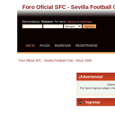
Foro Oficial SFC - Sevilla Football
Bienvenido(a),
Visitante
. Por favor,
ingresa
o
regístrate
.
INICIO
AYUDA
INGRESAR
REGISTRARSE
Foro Oficial SFC - Sevilla Football Club - Since 1890
¡Advertencia!
Solame
Por favor ingresa abajo o h
Ingresar