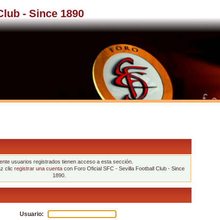
 Club - Since 1890
nte usuarios registrados tienen acceso a esta sección.
az clic
registrar una cuenta
con Foro Oficial SFC - Sevilla Football Club - Since
1890.
Usuario: