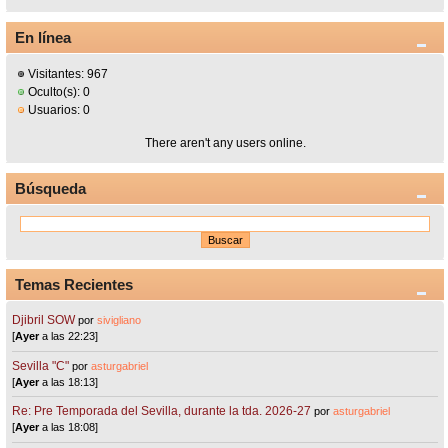
En línea
Visitantes: 967
Oculto(s): 0
Usuarios: 0
There aren't any users online.
Búsqueda
Temas Recientes
Djibril SOW
por
sivigliano
[
Ayer
a las 22:23]
Sevilla "C"
por
asturgabriel
[
Ayer
a las 18:13]
Re: Pre Temporada del Sevilla, durante la tda. 2026-27
por
asturgabriel
[
Ayer
a las 18:08]