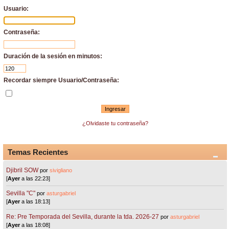
Usuario:
Contraseña:
Duración de la sesión en minutos:
Recordar siempre Usuario/Contraseña:
¿Olvidaste tu contraseña?
Temas Recientes
Djibril SOW
por
sivigliano
[
Ayer
a las 22:23]
Sevilla "C"
por
asturgabriel
[
Ayer
a las 18:13]
Re: Pre Temporada del Sevilla, durante la tda. 2026-27
por
asturgabriel
[
Ayer
a las 18:08]