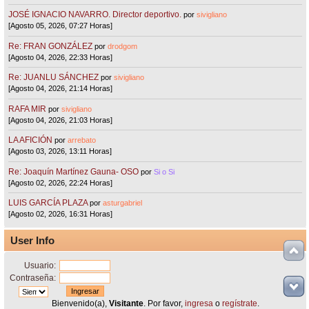
JOSÉ IGNACIO NAVARRO. Director deportivo.
por
sivigliano
[Agosto 05, 2026, 07:27 Horas]
Re: FRAN GONZÁLEZ
por
drodgom
[Agosto 04, 2026, 22:33 Horas]
Re: JUANLU SÁNCHEZ
por
sivigliano
[Agosto 04, 2026, 21:14 Horas]
RAFA MIR
por
sivigliano
[Agosto 04, 2026, 21:03 Horas]
LA AFICIÓN
por
arrebato
[Agosto 03, 2026, 13:11 Horas]
Re: Joaquín Martínez Gauna- OSO
por
Si o Si
[Agosto 02, 2026, 22:24 Horas]
LUIS GARCÍA PLAZA
por
asturgabriel
[Agosto 02, 2026, 16:31 Horas]
User Info
Usuario:
Contraseña:
Bienvenido(a),
Visitante
. Por favor,
ingresa
o
regístrate
.