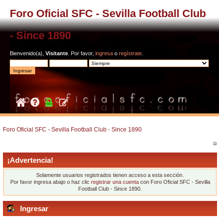
Foro Oficial SFC - Sevilla Football Club
- Since 1890
Bienvenido(a),
Visitante
. Por favor,
ingresa
o
regístrate
.
Foro Oficial SFC - Sevilla Football Club - Since 1890
¡Advertencia!
Solamente usuarios registrados tienen acceso a esta sección.
Por favor ingresa abajo o haz clic
registrar una cuenta
con Foro Oficial SFC - Sevilla
Football Club - Since 1890.
Ingresar