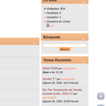
En línea
Visitantes: 954
Oculto(s): 0
Usuarios: 1
Usuarios en Línea:
inri
Búsqueda
Temas Recientes
Djibril SOW
por
asturgabriel
[
Ayer
a las 11:14]
Sevilla "C"
por
asturgabriel
[Agosto 06, 2026, 18:13 Horas]
Re: Pre Temporada del Sevilla,
durante la tda. 2026-27
por
asturgabriel
[Agosto 06, 2026, 18:08 Horas]