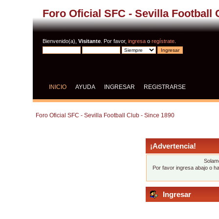
Foro Oficial SFC - Sevilla Football
Bienvenido(a),
Visitante
. Por favor,
ingresa
o
regístrate
.
INICIO
AYUDA
INGRESAR
REGISTRARSE
Foro Oficial SFC - Sevilla Football Club - Since 1890
¡Advertencia!
Solame
Por favor ingresa abajo o h
Ingresar