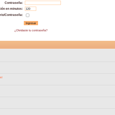
Contraseña:
sión en minutos:
rio/Contraseña:
¿Olvidaste tu contraseña?
el