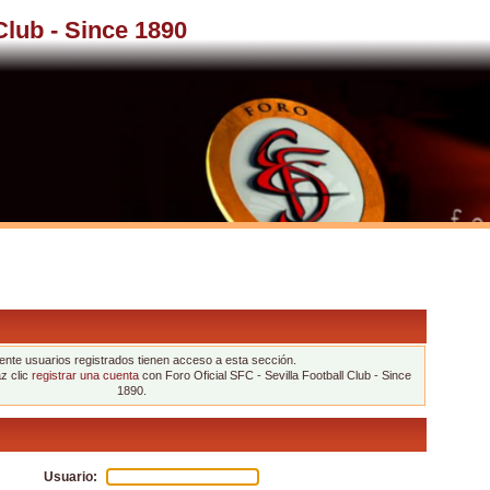
 Club - Since 1890
nte usuarios registrados tienen acceso a esta sección.
az clic
registrar una cuenta
con Foro Oficial SFC - Sevilla Football Club - Since
1890.
Usuario: