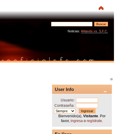
Noticias:
#Alavés vs. S.F.C.
User Info
Usuario:
Contraseña:
Bienvenido(a),
Visitante
. Por
favor,
ingresa
o
regístrate
.