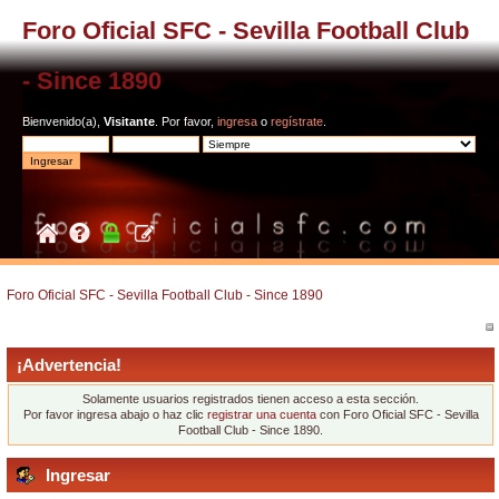
Foro Oficial SFC - Sevilla Football Club
- Since 1890
Bienvenido(a),
Visitante
. Por favor,
ingresa
o
regístrate
.
Foro Oficial SFC - Sevilla Football Club - Since 1890
¡Advertencia!
Solamente usuarios registrados tienen acceso a esta sección.
Por favor ingresa abajo o haz clic
registrar una cuenta
con Foro Oficial SFC - Sevilla
Football Club - Since 1890.
Ingresar