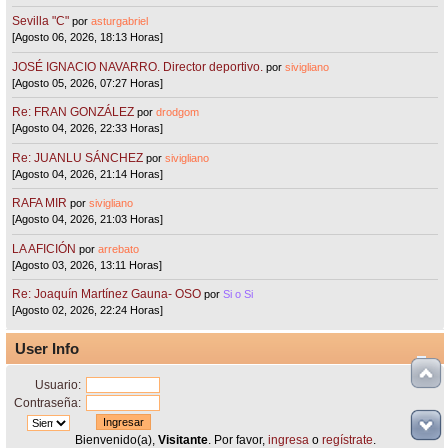
Sevilla "C"
por
asturgabriel
[Agosto 06, 2026, 18:13 Horas]
JOSÉ IGNACIO NAVARRO. Director deportivo.
por
sivigliano
[Agosto 05, 2026, 07:27 Horas]
Re: FRAN GONZÁLEZ
por
drodgom
[Agosto 04, 2026, 22:33 Horas]
Re: JUANLU SÁNCHEZ
por
sivigliano
[Agosto 04, 2026, 21:14 Horas]
RAFA MIR
por
sivigliano
[Agosto 04, 2026, 21:03 Horas]
LA AFICIÓN
por
arrebato
[Agosto 03, 2026, 13:11 Horas]
Re: Joaquín Martínez Gauna- OSO
por
Si o Si
[Agosto 02, 2026, 22:24 Horas]
User Info
Usuario:
Contraseña:
Bienvenido(a),
Visitante
. Por favor,
ingresa
o
regístrate
.