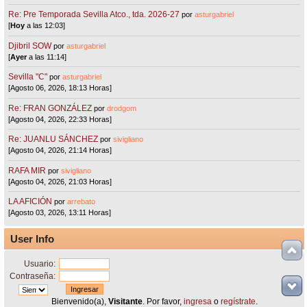
Re: Pre Temporada Sevilla Atco., tda. 2026-27
por
asturgabriel
[
Hoy
a las 12:03]
Djibril SOW
por
asturgabriel
[
Ayer
a las 11:14]
Sevilla "C"
por
asturgabriel
[Agosto 06, 2026, 18:13 Horas]
Re: FRAN GONZÁLEZ
por
drodgom
[Agosto 04, 2026, 22:33 Horas]
Re: JUANLU SÁNCHEZ
por
sivigliano
[Agosto 04, 2026, 21:14 Horas]
RAFA MIR
por
sivigliano
[Agosto 04, 2026, 21:03 Horas]
LA AFICIÓN
por
arrebato
[Agosto 03, 2026, 13:11 Horas]
User Info
Usuario:
Contraseña:
Bienvenido(a),
Visitante
. Por favor,
ingresa
o
regístrate
.