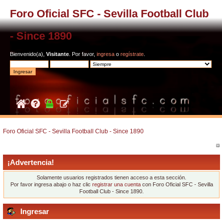
Foro Oficial SFC - Sevilla Football Club
- Since 1890
Bienvenido(a),
Visitante
. Por favor,
ingresa
o
regístrate
.
Foro Oficial SFC - Sevilla Football Club - Since 1890
¡Advertencia!
Solamente usuarios registrados tienen acceso a esta sección.
Por favor ingresa abajo o haz clic
registrar una cuenta
con Foro Oficial SFC - Sevilla
Football Club - Since 1890.
Ingresar