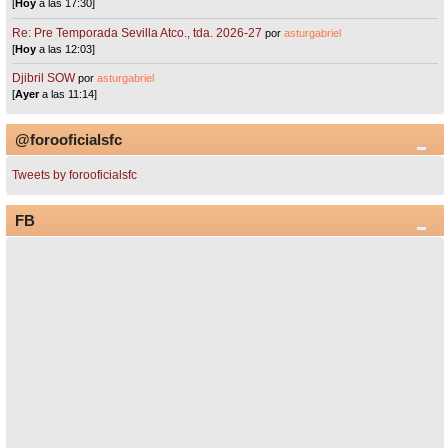
[
Hoy
a las 17:30]
Re: Pre Temporada Sevilla Atco., tda. 2026-27
por
asturgabriel
[
Hoy
a las 12:03]
Djibril SOW
por
asturgabriel
[
Ayer
a las 11:14]
@forooficialsfc
Tweets by forooficialsfc
FB