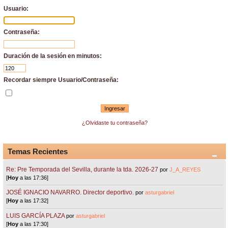
Usuario:
Contraseña:
Duración de la sesión en minutos:
Recordar siempre Usuario/Contraseña:
¿Olvidaste tu contraseña?
Temas Recientes
Re: Pre Temporada del Sevilla, durante la tda. 2026-27
por
J_A_REYES
[
Hoy
a las 17:36]
JOSÉ IGNACIO NAVARRO. Director deportivo.
por
asturgabriel
[
Hoy
a las 17:32]
LUIS GARCÍA PLAZA
por
asturgabriel
[
Hoy
a las 17:30]