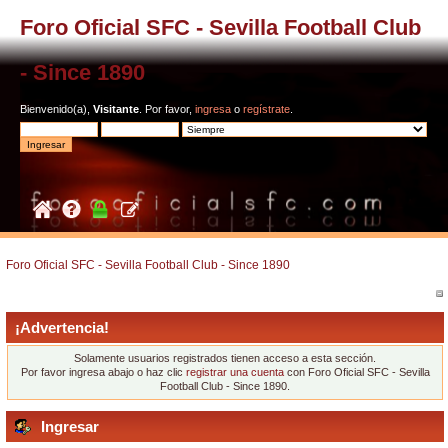
Foro Oficial SFC - Sevilla Football Club
- Since 1890
Bienvenido(a),
Visitante
. Por favor,
ingresa
o
regístrate
.
Foro Oficial SFC - Sevilla Football Club - Since 1890
¡Advertencia!
Solamente usuarios registrados tienen acceso a esta sección.
Por favor ingresa abajo o haz clic
registrar una cuenta
con Foro Oficial SFC - Sevilla
Football Club - Since 1890.
Ingresar