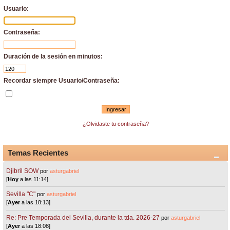
Usuario:
Contraseña:
Duración de la sesión en minutos:
Recordar siempre Usuario/Contraseña:
¿Olvidaste tu contraseña?
Temas Recientes
Djibril SOW
por
asturgabriel
[
Hoy
a las 11:14]
Sevilla "C"
por
asturgabriel
[
Ayer
a las 18:13]
Re: Pre Temporada del Sevilla, durante la tda. 2026-27
por
asturgabriel
[
Ayer
a las 18:08]