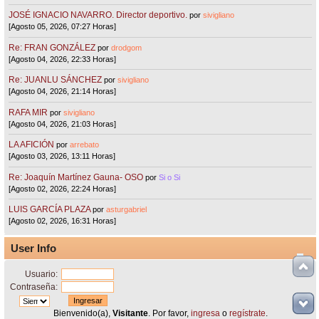
JOSÉ IGNACIO NAVARRO. Director deportivo.
por
sivigliano
[Agosto 05, 2026, 07:27 Horas]
Re: FRAN GONZÁLEZ
por
drodgom
[Agosto 04, 2026, 22:33 Horas]
Re: JUANLU SÁNCHEZ
por
sivigliano
[Agosto 04, 2026, 21:14 Horas]
RAFA MIR
por
sivigliano
[Agosto 04, 2026, 21:03 Horas]
LA AFICIÓN
por
arrebato
[Agosto 03, 2026, 13:11 Horas]
Re: Joaquín Martínez Gauna- OSO
por
Si o Si
[Agosto 02, 2026, 22:24 Horas]
LUIS GARCÍA PLAZA
por
asturgabriel
[Agosto 02, 2026, 16:31 Horas]
User Info
Usuario:
Contraseña:
Bienvenido(a),
Visitante
. Por favor,
ingresa
o
regístrate
.