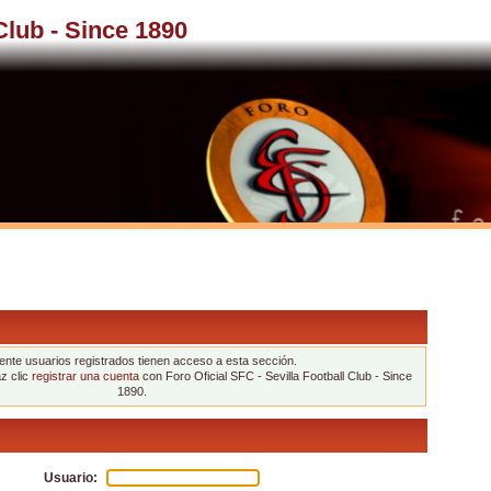
 Club - Since 1890
nte usuarios registrados tienen acceso a esta sección.
az clic
registrar una cuenta
con Foro Oficial SFC - Sevilla Football Club - Since
1890.
Usuario: