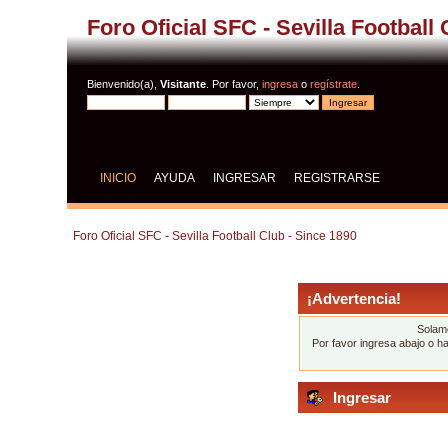
Foro Oficial SFC - Sevilla Football
Bienvenido(a),
Visitante
. Por favor,
ingresa
o
regístrate
.
INICIO
AYUDA
INGRESAR
REGISTRARSE
Foro Oficial SFC - Sevilla Football Club - Since 1890
¡Advertencia!
Solame
Por favor ingresa abajo o h
Ingresar