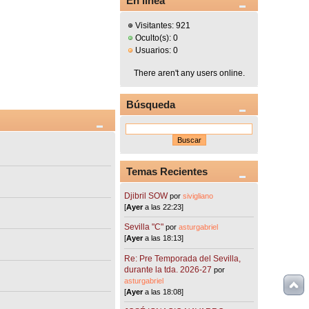
En línea
Visitantes: 921
Oculto(s): 0
Usuarios: 0
There aren't any users online.
Búsqueda
Temas Recientes
Djibril SOW
por
sivigliano
[
Ayer
a las 22:23]
Sevilla "C"
por
asturgabriel
[
Ayer
a las 18:13]
Re: Pre Temporada del Sevilla,
durante la tda. 2026-27
por
asturgabriel
[
Ayer
a las 18:08]