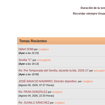
Duración de la se
Recordar siempre Usua
Temas Recientes
Djibril SOW
por
sivigliano
[
Ayer
a las 22:23]
Sevilla "C"
por
asturgabriel
[
Ayer
a las 18:13]
Re: Pre Temporada del Sevilla, durante la tda. 2026-27
por
asturgabri
[
Ayer
a las 18:08]
JOSÉ IGNACIO NAVARRO. Director deportivo.
por
sivigliano
[Agosto 05, 2026, 07:27 Horas]
Re: FRAN GONZÁLEZ
por
drodgom
[Agosto 04, 2026, 22:33 Horas]
Re: JUANLU SÁNCHEZ
por
sivigliano