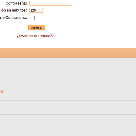
Contraseña:
sión en minutos:
rio/Contraseña:
¿Olvidaste tu contraseña?
el