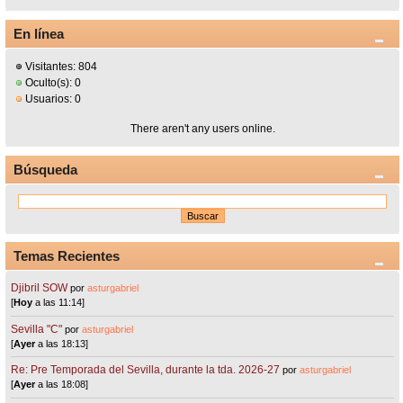
En línea
Visitantes: 804
Oculto(s): 0
Usuarios: 0
There aren't any users online.
Búsqueda
Temas Recientes
Djibril SOW
por
asturgabriel
[
Hoy
a las 11:14]
Sevilla "C"
por
asturgabriel
[
Ayer
a las 18:13]
Re: Pre Temporada del Sevilla, durante la tda. 2026-27
por
asturgabriel
[
Ayer
a las 18:08]