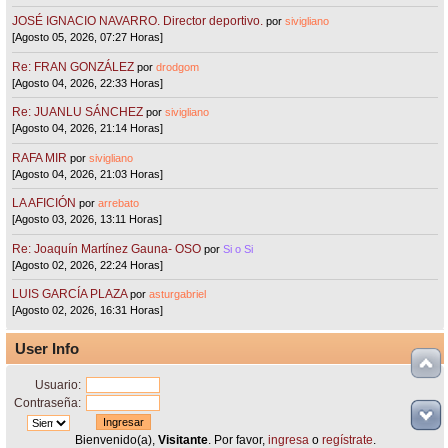
JOSÉ IGNACIO NAVARRO. Director deportivo.
por
sivigliano
[Agosto 05, 2026, 07:27 Horas]
Re: FRAN GONZÁLEZ
por
drodgom
[Agosto 04, 2026, 22:33 Horas]
Re: JUANLU SÁNCHEZ
por
sivigliano
[Agosto 04, 2026, 21:14 Horas]
RAFA MIR
por
sivigliano
[Agosto 04, 2026, 21:03 Horas]
LA AFICIÓN
por
arrebato
[Agosto 03, 2026, 13:11 Horas]
Re: Joaquín Martínez Gauna- OSO
por
Si o Si
[Agosto 02, 2026, 22:24 Horas]
LUIS GARCÍA PLAZA
por
asturgabriel
[Agosto 02, 2026, 16:31 Horas]
User Info
Usuario:
Contraseña:
Bienvenido(a),
Visitante
. Por favor,
ingresa
o
regístrate
.