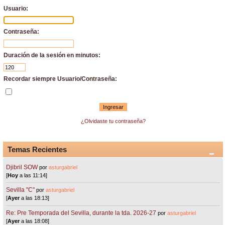
Usuario:
Contraseña:
Duración de la sesión en minutos:
Recordar siempre Usuario/Contraseña:
¿Olvidaste tu contraseña?
Temas Recientes
Djibril SOW
por
asturgabriel
[
Hoy
a las 11:14]
Sevilla "C"
por
asturgabriel
[
Ayer
a las 18:13]
Re: Pre Temporada del Sevilla, durante la tda. 2026-27
por
asturgabriel
[
Ayer
a las 18:08]