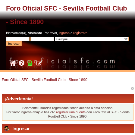
Foro Oficial SFC - Sevilla Football Club
- Since 1890
Bienvenido(a),
Visitante
. Por favor,
ingresa
o
regístrate
.
Foro Oficial SFC - Sevilla Football Club - Since 1890
¡Advertencia!
Solamente usuarios registrados tienen acceso a esta sección.
Por favor ingresa abajo o haz clic
registrar una cuenta
con Foro Oficial SFC - Sevilla
Football Club - Since 1890.
Ingresar