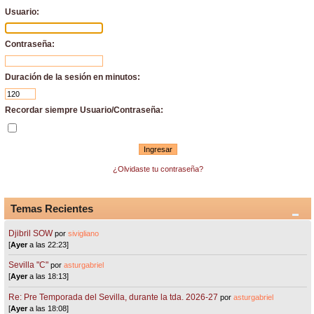
Usuario:
Contraseña:
Duración de la sesión en minutos:
Recordar siempre Usuario/Contraseña:
¿Olvidaste tu contraseña?
Temas Recientes
Djibril SOW
por
sivigliano
[
Ayer
a las 22:23]
Sevilla "C"
por
asturgabriel
[
Ayer
a las 18:13]
Re: Pre Temporada del Sevilla, durante la tda. 2026-27
por
asturgabriel
[
Ayer
a las 18:08]