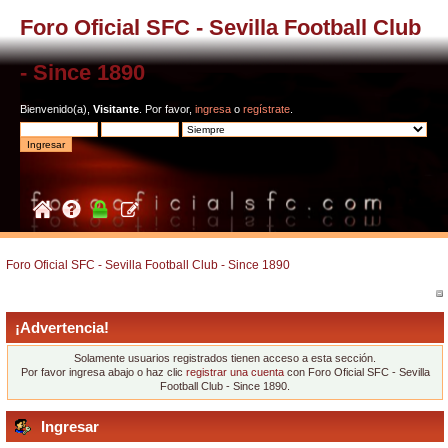
Foro Oficial SFC - Sevilla Football Club
- Since 1890
Bienvenido(a),
Visitante
. Por favor,
ingresa
o
regístrate
.
Foro Oficial SFC - Sevilla Football Club - Since 1890
¡Advertencia!
Solamente usuarios registrados tienen acceso a esta sección.
Por favor ingresa abajo o haz clic
registrar una cuenta
con Foro Oficial SFC - Sevilla
Football Club - Since 1890.
Ingresar