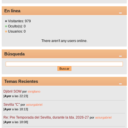
En línea
Visitantes: 979
Oculto(s): 0
Usuarios: 0
There aren't any users online.
Búsqueda
Temas Recientes
Djibril SOW
por
sivigliano
[
Ayer
a las 22:23]
Sevilla "C"
por
asturgabriel
[
Ayer
a las 18:13]
Re: Pre Temporada del Sevilla, durante la tda. 2026-27
por
asturgabriel
[
Ayer
a las 18:08]