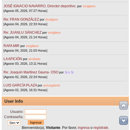
JOSÉ IGNACIO NAVARRO. Director deportivo.
por
sivigliano
[Agosto 05, 2026, 07:27 Horas]
Re: FRAN GONZÁLEZ
por
drodgom
[Agosto 04, 2026, 22:33 Horas]
Re: JUANLU SÁNCHEZ
por
sivigliano
[Agosto 04, 2026, 21:14 Horas]
RAFA MIR
por
sivigliano
[Agosto 04, 2026, 21:03 Horas]
LA AFICIÓN
por
arrebato
[Agosto 03, 2026, 13:11 Horas]
Re: Joaquín Martínez Gauna- OSO
por
Si o Si
[Agosto 02, 2026, 22:24 Horas]
LUIS GARCÍA PLAZA
por
asturgabriel
[Agosto 02, 2026, 16:31 Horas]
User Info
Usuario:
Contraseña:
Bienvenido(a),
Visitante
. Por favor,
ingresa
o
regístrate
.