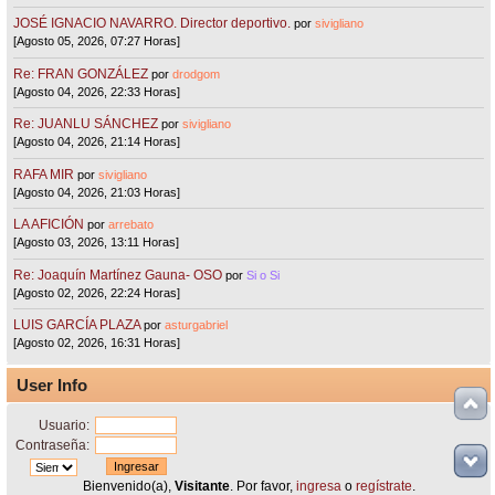
JOSÉ IGNACIO NAVARRO. Director deportivo.
por
sivigliano
[Agosto 05, 2026, 07:27 Horas]
Re: FRAN GONZÁLEZ
por
drodgom
[Agosto 04, 2026, 22:33 Horas]
Re: JUANLU SÁNCHEZ
por
sivigliano
[Agosto 04, 2026, 21:14 Horas]
RAFA MIR
por
sivigliano
[Agosto 04, 2026, 21:03 Horas]
LA AFICIÓN
por
arrebato
[Agosto 03, 2026, 13:11 Horas]
Re: Joaquín Martínez Gauna- OSO
por
Si o Si
[Agosto 02, 2026, 22:24 Horas]
LUIS GARCÍA PLAZA
por
asturgabriel
[Agosto 02, 2026, 16:31 Horas]
User Info
Usuario:
Contraseña:
Bienvenido(a),
Visitante
. Por favor,
ingresa
o
regístrate
.