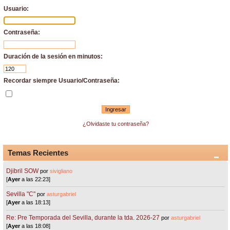
Usuario:
Contraseña:
Duración de la sesión en minutos:
Recordar siempre Usuario/Contraseña:
¿Olvidaste tu contraseña?
Temas Recientes
Djibril SOW
por
sivigliano
[
Ayer
a las 22:23]
Sevilla "C"
por
asturgabriel
[
Ayer
a las 18:13]
Re: Pre Temporada del Sevilla, durante la tda. 2026-27
por
asturgabriel
[
Ayer
a las 18:08]