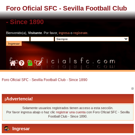
Foro Oficial SFC - Sevilla Football Club
- Since 1890
Bienvenido(a),
Visitante
. Por favor,
ingresa
o
regístrate
.
Foro Oficial SFC - Sevilla Football Club - Since 1890
¡Advertencia!
Solamente usuarios registrados tienen acceso a esta sección.
Por favor ingresa abajo o haz clic
registrar una cuenta
con Foro Oficial SFC - Sevilla
Football Club - Since 1890.
Ingresar