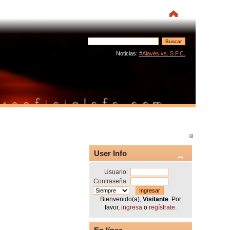
Noticias:
#Alavés vs. S.F.C.
User Info
Usuario:
Contraseña:
Bienvenido(a),
Visitante
. Por
favor,
ingresa
o
regístrate
.