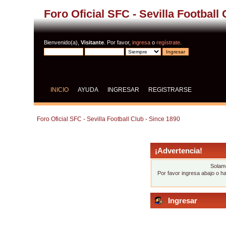
Foro Oficial SFC - Sevilla Football
Bienvenido(a),
Visitante
. Por favor,
ingresa
o
regístrate
.
INICIO
AYUDA
INGRESAR
REGISTRARSE
Foro Oficial SFC - Sevilla Football Club - Since 1890
¡Advertencia!
Solame
Por favor ingresa abajo o h
Ingresar