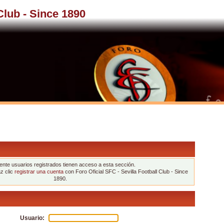
 Club - Since 1890
nte usuarios registrados tienen acceso a esta sección.
az clic
registrar una cuenta
con Foro Oficial SFC - Sevilla Football Club - Since
1890.
Usuario: