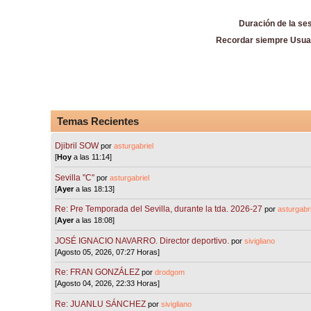
Duración de la se
Recordar siempre Usua
Temas Recientes
Djibril SOW
por
asturgabriel
[
Hoy
a las 11:14]
Sevilla "C"
por
asturgabriel
[
Ayer
a las 18:13]
Re: Pre Temporada del Sevilla, durante la tda. 2026-27
por
asturgabri
[
Ayer
a las 18:08]
JOSÉ IGNACIO NAVARRO. Director deportivo.
por
sivigliano
[Agosto 05, 2026, 07:27 Horas]
Re: FRAN GONZÁLEZ
por
drodgom
[Agosto 04, 2026, 22:33 Horas]
Re: JUANLU SÁNCHEZ
por
sivigliano