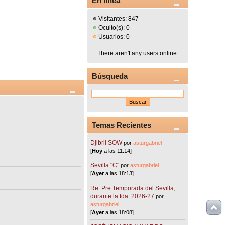
En línea
Visitantes: 847
Oculto(s): 0
Usuarios: 0
There aren't any users online.
Búsqueda
Temas Recientes
Djibril SOW
por
asturgabriel
[
Hoy
a las 11:14]
Sevilla "C"
por
asturgabriel
[
Ayer
a las 18:13]
Re: Pre Temporada del Sevilla,
durante la tda. 2026-27
por
asturgabriel
[
Ayer
a las 18:08]