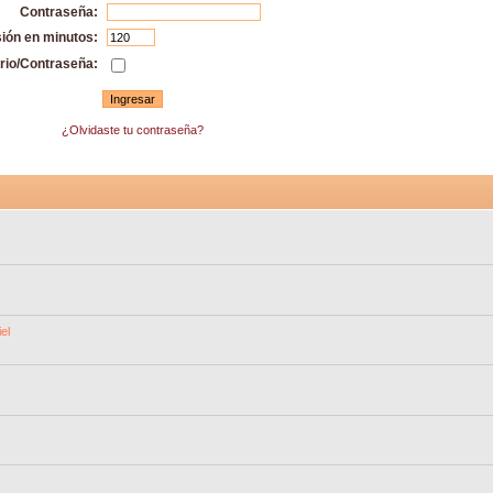
Contraseña:
sión en minutos:
rio/Contraseña:
¿Olvidaste tu contraseña?
el