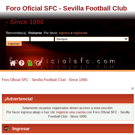
Foro Oficial SFC - Sevilla Football Club
- Since 1890
Bienvenido(a),
Visitante
. Por favor,
ingresa
o
regístrate
.
Foro Oficial SFC - Sevilla Football Club - Since 1890
¡Advertencia!
Solamente usuarios registrados tienen acceso a esta sección.
Por favor ingresa abajo o haz clic
registrar una cuenta
con Foro Oficial SFC - Sevilla
Football Club - Since 1890.
Ingresar