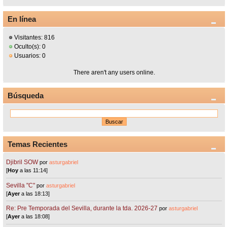
En línea
Visitantes: 816
Oculto(s): 0
Usuarios: 0
There aren't any users online.
Búsqueda
Temas Recientes
Djibril SOW
por
asturgabriel
[
Hoy
a las 11:14]
Sevilla "C"
por
asturgabriel
[
Ayer
a las 18:13]
Re: Pre Temporada del Sevilla, durante la tda. 2026-27
por
asturgabriel
[
Ayer
a las 18:08]