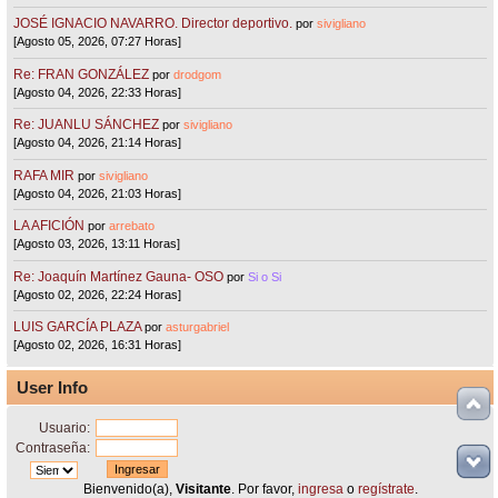
JOSÉ IGNACIO NAVARRO. Director deportivo.
por
sivigliano
[Agosto 05, 2026, 07:27 Horas]
Re: FRAN GONZÁLEZ
por
drodgom
[Agosto 04, 2026, 22:33 Horas]
Re: JUANLU SÁNCHEZ
por
sivigliano
[Agosto 04, 2026, 21:14 Horas]
RAFA MIR
por
sivigliano
[Agosto 04, 2026, 21:03 Horas]
LA AFICIÓN
por
arrebato
[Agosto 03, 2026, 13:11 Horas]
Re: Joaquín Martínez Gauna- OSO
por
Si o Si
[Agosto 02, 2026, 22:24 Horas]
LUIS GARCÍA PLAZA
por
asturgabriel
[Agosto 02, 2026, 16:31 Horas]
User Info
Usuario:
Contraseña:
Bienvenido(a),
Visitante
. Por favor,
ingresa
o
regístrate
.