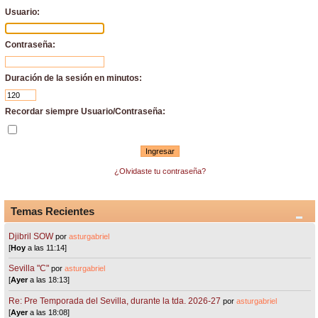
Usuario:
Contraseña:
Duración de la sesión en minutos:
Recordar siempre Usuario/Contraseña:
¿Olvidaste tu contraseña?
Temas Recientes
Djibril SOW
por
asturgabriel
[
Hoy
a las 11:14]
Sevilla "C"
por
asturgabriel
[
Ayer
a las 18:13]
Re: Pre Temporada del Sevilla, durante la tda. 2026-27
por
asturgabriel
[
Ayer
a las 18:08]